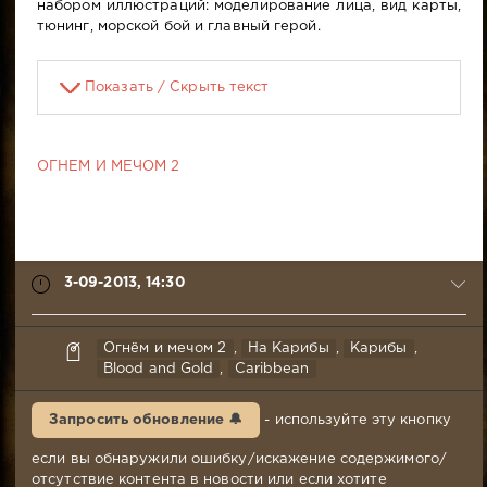
набором иллюстраций: моделирование лица, вид карты,
тюнинг, морской бой и главный герой.
Показать / Скрыть текст
ОГНЕМ И МЕЧОМ 2
3-09-2013, 14:30
Лорд
Огнём и мечом 2
,
На Карибы
,
Карибы
,
Огня
Blood and Gold
,
Caribbean
3-
09-
Запросить обновление 🔔
- используйте эту кнопку
2013,
14:30
если вы обнаружили ошибку/искажение содержимого/
Комментариев:
отсутствие контента в новости или если хотите