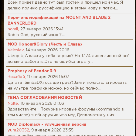
Всем привет давно тут был гостем и пришел мой час. Я
делаю полную руссификацию к этому моду и потом...
Перечень модификаций на MOUNT AND BLADE 2
BANNERLORD
nomil,
27 января 2026 13:41
Robin God, русский язык ?...
MOD Honour&Glory (Честь и Слава)
Veleslav,
14 января 2026 20:16
Ukropik, А какая у тебя версия? На 1.174 лицензионной всё
должно работать.Это не ошибка игры у...
Prophesy of Pendor 3.9
Чикабой,
11 января 2026 15:07
Цитата: SimbaDХтось ще грає?)Зайти понастольгировать
на ультра графике можно, но сейчас полно...
ТЕМА СОГЛАСОВАНИЯ НОВОСТЕЙ
Nolte,
10 января 2026 01:03
Здравствуйте! Покурив игровые форумы (commando в
том числе) я обнаружил что мод Дипломатия у них...
MOD Diplomacy - улучшенная версия
yura20352,
9 января 2026 23:35