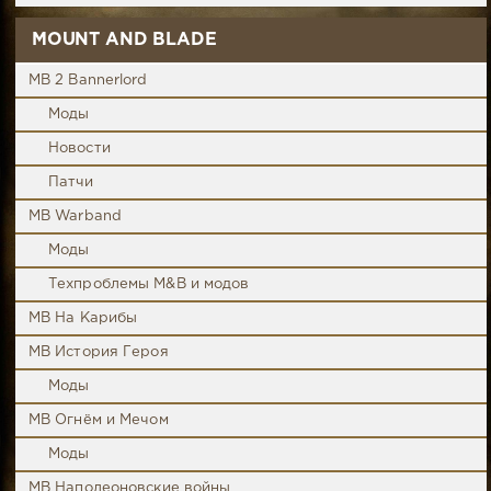
MOUNT AND BLADE
MB 2 Bannerlord
Моды
Новости
Патчи
MB Warband
Моды
Техпроблемы M&B и модов
MB На Карибы
MB История Героя
Моды
MB Огнём и Мечом
Моды
MB Наполеоновские войны