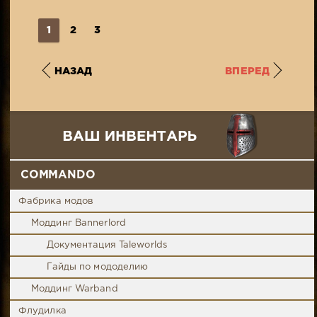
1
2
3
НАЗАД
ВПЕРЕД
COMMANDO
Фабрика модов
Моддинг Bannerlord
Документация Taleworlds
Гайды по мододелию
Моддинг Warband
Флудилка