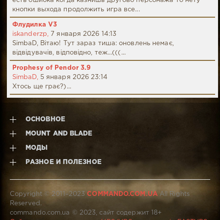
есть ошибка когда казнишь другово персонажа то нету
кнопки выхода продолжить игра все...
Флудилка V3
iskanderzp,
7 января 2026 14:13
SimbaD, Вітаю! Тут зараз тиша: оновлень немає,
відвідувачів, відповідно, теж...(((...
Prophesy of Pendor 3.9
SimbaD,
5 января 2026 23:14
Хтось ще грає?)...
ОСНОВНОЕ
MOUNT AND BLADE
МОДЫ
РАЗНОЕ И ПОЛЕЗНОЕ
Copyright © 2011–2023
COMMANDO.COM.UA
All Rights
Reserved.
commando.com.ua © 2023, сайт содержит 18+