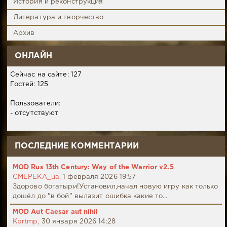
История и реконструкция
Литература и творчество
Архив
ОНЛАЙН
Сейчас на сайте: 127
Гостей: 125
Пользователи:
- отсутствуют
ПОСЛЕДНИЕ КОММЕНТАРИИ
MOD Rus 13th Century: Way of the Warrior v2.5
CMEPEKA_ua,
1 февраля 2026 19:57
Здорово богатыри!Установил,начал новую игру как только
дошёл до "в бой" вылазит ошибка какие то...
MOD Aut Caesar aut nihil
Kprtmp,
30 января 2026 14:28