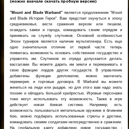
(можно вначале скачать пробную версию)
"Mount and Blade Warband"
является продолжением "Mount
and Blade История Героя". Вам предстоит окунуться в эпоху
средневековья, вести сражения верхом или пешком,
осаждать замки и города, командовать своим отрядом и
принимать на службу спутников. Основной особенностью
Эпохи турниров является наличие мультиплеера. Есть еще
одно значительное отличие от первой части: теперь
появилась возможность основать собственное государство и
управлять им. Спутников из отряда допускается делать
вассалами. Вы можете дарить им земли и переманивать в
свою фракцию лордов других государств. В управление
добавлены функции дипломатии, можно заключать
перемирия, и торговые договора. В Warband вы можете
жениться на леди или рыцаре, но для этого вам надо знать
поэзию и обладать большой храбростью. Игровые персонажи
тоже могут использовать эту возможность. Также в игре
действует новая боевая система. Например, есть
возможность пользоваться метательным оружием в ближнем
бою, можно подбирать использованные стрелы и дротики,
командовать своими солдатами непосредственно в сражении.
На глобальную карту добавлено новое государство -