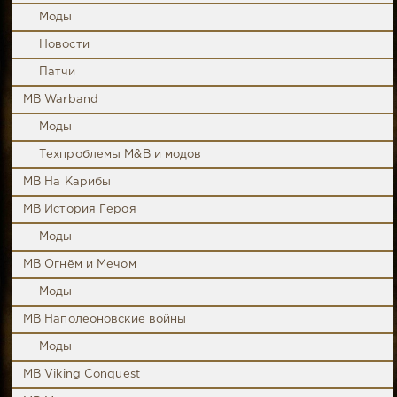
Моды
Новости
Патчи
MB Warband
Моды
Техпроблемы M&B и модов
MB На Карибы
MB История Героя
Моды
MB Огнём и Мечом
Моды
MB Наполеоновские войны
Моды
MB Viking Conquest