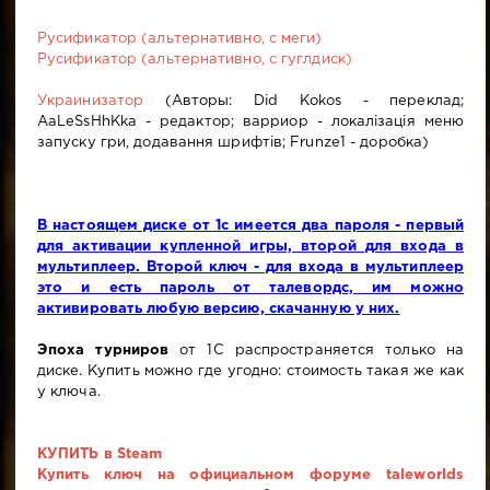
Русификатор (альтернативно, с меги)
Русификатор (альтернативно, с гуглдиск)
Украинизатор
(Авторы: Did Kokos - переклад;
AaLeSsHhKka - редактор; варриор - локалізація меню
запуску гри, додавання шрифтів; Frunze1 - доробка)
В настоящем диске от 1с имеется два пароля - первый
для активации купленной игры, второй для входа в
мультиплеер. Второй ключ - для входа в мультиплеер
это и есть пароль от талевордс, им можно
активировать любую версию, скачанную у них.
Эпоха турниров
от 1С распространяется только на
диске. Купить можно где угодно: стоимость такая же как
у ключа.
КУПИТЬ в Steam
Купить ключ на официальном форуме taleworlds