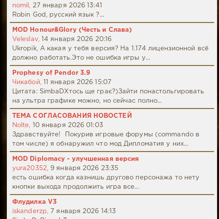
nomil,
27 января 2026 13:41
Robin God, русский язык ?...
MOD Honour&Glory (Честь и Слава)
Veleslav,
14 января 2026 20:16
Ukropik, А какая у тебя версия? На 1.174 лицензионной всё
должно работать.Это не ошибка игры у...
Prophesy of Pendor 3.9
Чикабой,
11 января 2026 15:07
Цитата: SimbaDХтось ще грає?)Зайти понастольгировать
на ультра графике можно, но сейчас полно...
ТЕМА СОГЛАСОВАНИЯ НОВОСТЕЙ
Nolte,
10 января 2026 01:03
Здравствуйте! Покурив игровые форумы (commando в
том числе) я обнаружил что мод Дипломатия у них...
MOD Diplomacy - улучшенная версия
yura20352,
9 января 2026 23:35
есть ошибка когда казнишь другово персонажа то нету
кнопки выхода продолжить игра все...
Флудилка V3
iskanderzp,
7 января 2026 14:13