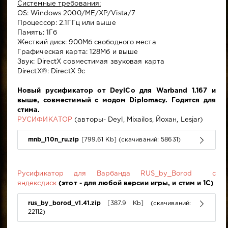
Системные требования:
OS: Windows 2000/ME/XP/Vista/7
Процессор: 2.1ГГц или выше
Память: 1Гб
Жесткий диск: 900Мб свободного места
Графическая карта: 128Мб и выше
Звук: DirectX совместимая звуковая карта
DirectX®: DirectX 9c
Новый русификатор от DeylCo для Warband 1.167 и
выше, совместимый с модом Diplomacy. Годится для
стима.
РУСИФИКАТОР
(авторы- Deyl, Mixailos, Йохан, Lesjar)
mnb_l10n_ru.zip
[799.61 Kb] (cкачиваний: 58631)
Русификатор для Варбанда RUS_by_Borod с
яндексдиск
(этот - для любой версии игры, и стим и 1С)
rus_by_borod_v1.41.zip
[387.9 Kb] (cкачиваний:
22112)