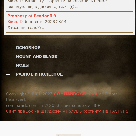
SimbaD, Вітаю! Тут зараз тиша: оновлень немає,
відвідувачів, відповідно, теж...(((...
Prophesy of Pendor 3.9
SimbaD,
5 января 2026 23:14
Хтось ще грає?)...
ОСНОВНОЕ
MOUNT AND BLADE
МОДЫ
РАЗНОЕ И ПОЛЕЗНОЕ
Copyright © 2011–2023
COMMANDO.COM.UA
All Rights
Reserved.
commando.com.ua © 2023, сайт содержит 18+
Сайт працює на швидкому VPS/VDS хостингу від FASTVPS