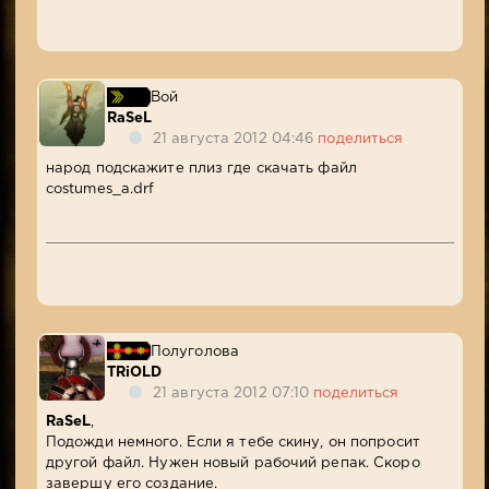
Вой
RaSeL
21 августа 2012 04:46
поделиться
народ подскажите плиз где скачать файл
costumes_a.drf
Полуголова
TRiOLD
21 августа 2012 07:10
поделиться
RaSeL
,
Подожди немного. Если я тебе скину, он попросит
другой файл. Нужен новый рабочий репак. Скоро
завершу его создание.