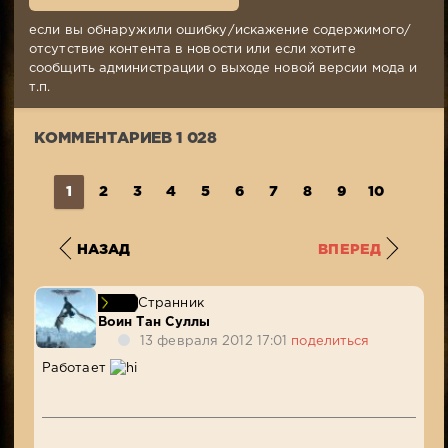
18:47
Комментариев:
если вы обнаружили ошибку/искажение содержимого/
1
отсутствие контента в новости или если хотите
028
сообщить администрации о выходе новой версии мода и
Просмотров:
т.п.
805
381
КОММЕНТАРИЕВ 1 028
1
2
3
4
5
6
7
8
9
10
...
1
НАЗАД
ВПЕРЕД
Странник
Воин Тан Суллы
13 февраля 2012 17:01
поделиться
Работает