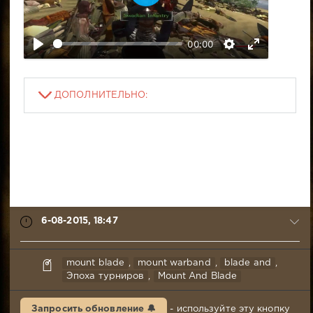
В
о
с
00:00
п
р
о
и
ДОПОЛНИТЕЛЬНО:
з
в
е
с
т
и
6-08-2015, 18:47
Mr.Awesome
mount blade
,
mount warband
,
blade and
,
6-
Эпоха турниров
,
Mount And Blade
08-
2015,
Запросить обновление 🔔
- используйте эту кнопку