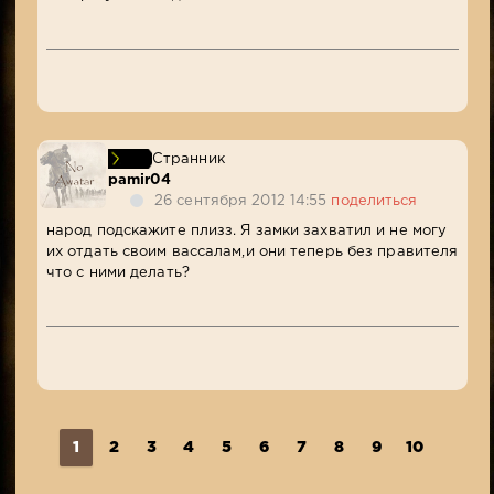
Странник
pamir04
26 сентября 2012 14:55
поделиться
народ подскажите плизз. Я замки захватил и не могу
их отдать своим вассалам,и они теперь без правителя
что с ними делать?
1
2
3
4
5
6
7
8
9
10
...
1