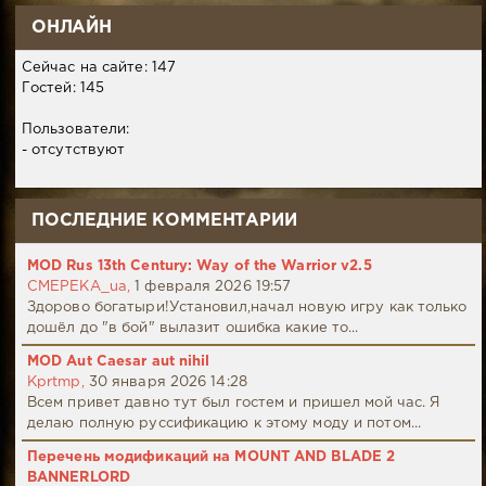
ОНЛАЙН
Сейчас на сайте: 147
Гостей: 145
Пользователи:
- отсутствуют
ПОСЛЕДНИЕ КОММЕНТАРИИ
MOD Rus 13th Century: Way of the Warrior v2.5
CMEPEKA_ua,
1 февраля 2026 19:57
Здорово богатыри!Установил,начал новую игру как только
дошёл до "в бой" вылазит ошибка какие то...
MOD Aut Caesar aut nihil
Kprtmp,
30 января 2026 14:28
Всем привет давно тут был гостем и пришел мой час. Я
делаю полную руссификацию к этому моду и потом...
Перечень модификаций на MOUNT AND BLADE 2
BANNERLORD