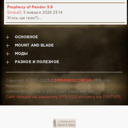
Prophesy of Pendor 3.9
SimbaD,
5 января 2026 23:14
Хтось ще грає?)...
ОСНОВНОЕ
MOUNT AND BLADE
МОДЫ
РАЗНОЕ И ПОЛЕЗНОЕ
Copyright © 2011–2023
COMMANDO.COM.UA
All Rights
Reserved.
commando.com.ua © 2023, сайт содержит 18+
Сайт працює на швидкому VPS/VDS хостингу від FASTVPS