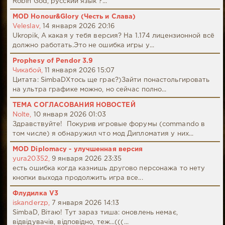
Robin God, русский язык ?...
MOD Honour&Glory (Честь и Слава)
Veleslav,
14 января 2026 20:16
Ukropik, А какая у тебя версия? На 1.174 лицензионной всё
должно работать.Это не ошибка игры у...
Prophesy of Pendor 3.9
Чикабой,
11 января 2026 15:07
Цитата: SimbaDХтось ще грає?)Зайти понастольгировать
на ультра графике можно, но сейчас полно...
ТЕМА СОГЛАСОВАНИЯ НОВОСТЕЙ
Nolte,
10 января 2026 01:03
Здравствуйте! Покурив игровые форумы (commando в
том числе) я обнаружил что мод Дипломатия у них...
MOD Diplomacy - улучшенная версия
yura20352,
9 января 2026 23:35
есть ошибка когда казнишь другово персонажа то нету
кнопки выхода продолжить игра все...
Флудилка V3
iskanderzp,
7 января 2026 14:13
SimbaD, Вітаю! Тут зараз тиша: оновлень немає,
відвідувачів, відповідно, теж...(((...