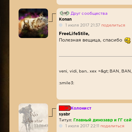
Друг сообщества
Konan
1 июля 2017 21:37
поделиться
FreeLifeStile,
Полезная вещица, спасибо
veni, vidi, ban.. xex =&gt; BAN, BAN,
:smile3:
Колонист
syabr
Титул:
Главный динозавр и ГГ сай
1 июля 2017 22:11
поделиться