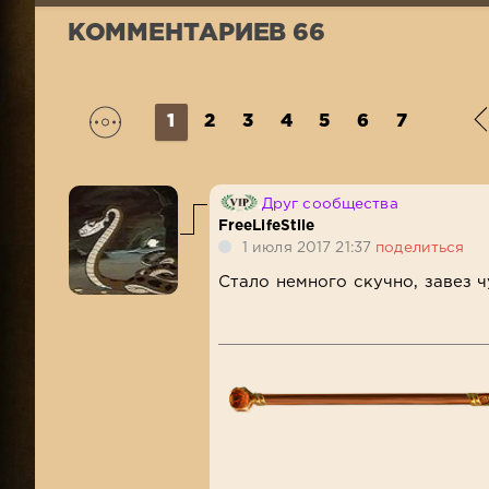
КОММЕНТАРИЕВ 66
1
2
3
4
5
6
7
Друг сообщества
FreeLifeStile
1 июля 2017 21:37
поделиться
Стало немного скучно, завез 