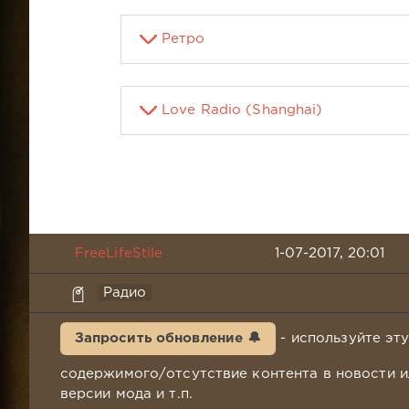
Ретро
Love Radio (Shanghai)
FreeLifeStile
1-07-2017, 20:01
Радио
Запросить обновление 🔔
- используйте эт
содержимого/отсутствие контента в новости и
версии мода и т.п.