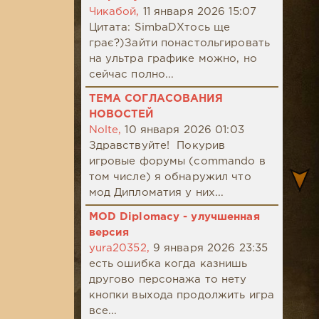
Чикабой,
11 января 2026 15:07
Цитата: SimbaDХтось ще
грає?)Зайти понастольгировать
на ультра графике можно, но
сейчас полно...
ТЕМА СОГЛАСОВАНИЯ
НОВОСТЕЙ
Nolte,
10 января 2026 01:03
Здравствуйте! Покурив
игровые форумы (commando в
том числе) я обнаружил что
мод Дипломатия у них...
MOD Diplomacy - улучшенная
версия
yura20352,
9 января 2026 23:35
есть ошибка когда казнишь
другово персонажа то нету
кнопки выхода продолжить игра
все...