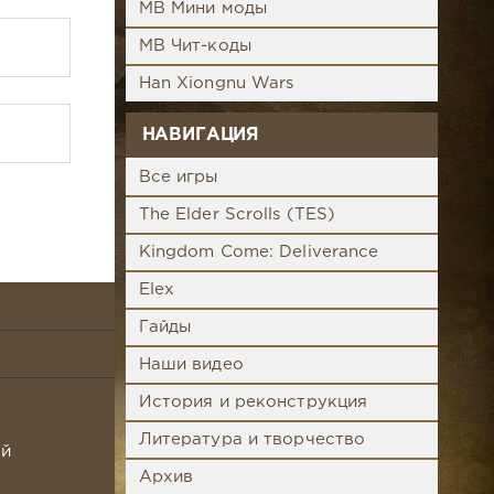
MB Мини моды
MB Чит-коды
Han Xiongnu Wars
НАВИГАЦИЯ
Все игры
The Elder Scrolls (TES)
Kingdom Come: Deliverance
Elex
1
Гайды
Наши видео
История и реконструкция
Литература и творчество
ой
Архив