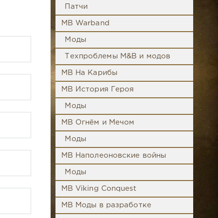
Патчи
MB Warband
Моды
Техпроблемы M&B и модов
MB На Карибы
MB История Героя
Моды
MB Огнём и Мечом
Моды
MB Наполеоновские войны
Моды
MB Viking Conquest
MB Моды в разработке