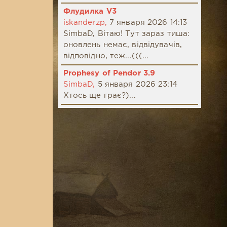
Флудилка V3
iskanderzp,
7 января 2026 14:13
SimbaD, Вітаю! Тут зараз тиша:
оновлень немає, відвідувачів,
відповідно, теж...(((...
Prophesy of Pendor 3.9
SimbaD,
5 января 2026 23:14
Хтось ще грає?)...