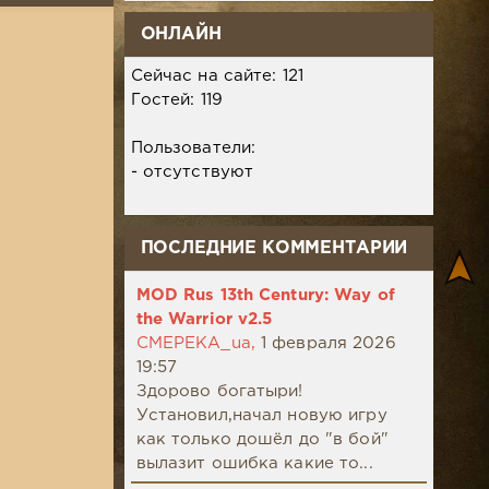
ОНЛАЙН
Сейчас на сайте: 121
Гостей: 119
Пользователи:
- отсутствуют
ПОСЛЕДНИЕ КОММЕНТАРИИ
MOD Rus 13th Century: Way of
the Warrior v2.5
CMEPEKA_ua,
1 февраля 2026
19:57
Здорово богатыри!
Установил,начал новую игру
как только дошёл до "в бой"
вылазит ошибка какие то...