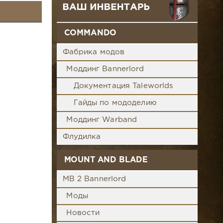
COMMANDO
Фабрика модов
Моддинг Bannerlord
Документация Taleworlds
Гайды по мододелию
Моддинг Warband
Флудилка
MOUNT AND BLADE
MB 2 Bannerlord
Моды
Новости