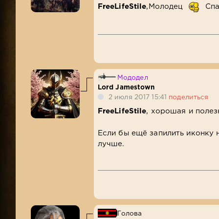
FreeLifeStile
,Молодец
Спа
Мододел
Lord Jamestown
2 июля 2017 15:41
поделиться
FreeLifeStile
, хорошая и поле
Если бы ещё запилить иконку 
лучше.
Голова