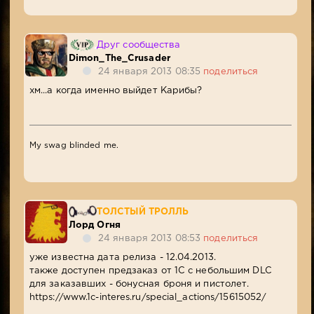
Друг сообщества
Dimon_The_Crusader
24 января 2013 08:35
поделиться
хм...а когда именно выйдет Карибы?
My swag blinded me.
ТОЛСТЫЙ ТРОЛЛЬ
Лорд Огня
24 января 2013 08:53
поделиться
уже известна дата релиза - 12.04.2013.
также доступен предзаказ от 1С с небольшим DLC
для заказавших - бонусная броня и пистолет.
https://www.1c-interes.ru/special_actions/15615052/