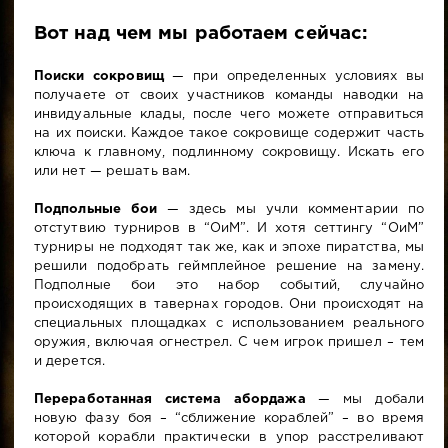
Вот над чем мы работаем сейчас:
Поиски сокровищ
— при определенных условиях вы
получаете от своих участников команды наводки на
инвидуальные клады, после чего можете отправиться
на их поиски. Каждое такое сокровище содержит часть
ключа к главному, подлинному сокровищу. Искать его
или нет — решать вам.
Подпольные бои
— здесь мы учли комментарии по
отстутвию турниров в “ОиМ”. И хотя сеттингу “ОиМ”
турниры не подходят так же, как и эпохе пиратства, мы
решили подобрать геймплейное решение на замену.
Подполные бои это набор событий, случайно
происходящих в тавернах городов. Они происходят на
специальных площадках с использованием реального
оружия, включая огнестрел. С чем игрок пришел – тем
и дерется.
Переработанная система абордажа
— мы добали
новую фазу боя – “сближение кораблей” – во время
которой корабли практически в упор расстреливают