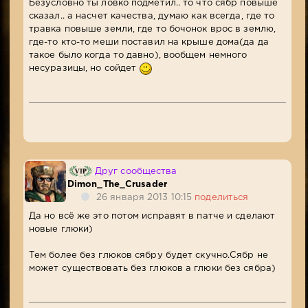
Безусловно ты ловко подметил.. то что сябр повыше
сказал.. а насчет качества, думаю как всегда, где то
травка повыше земли, где то бочонок врос в землю,
где-то кто-то меши поставил на крыше дома(да да
такое было когда то давно), вообщем немного
несуразицы, но сойдет
Друг сообщества
Dimon_The_Crusader
26 января 2013 10:15
поделиться
Да но всё же это потом исправят в патче и сделают
новые глюки)
Тем более без глюков сябру будет скучно.Сябр не
может существовать без глюков а глюки без сябра)