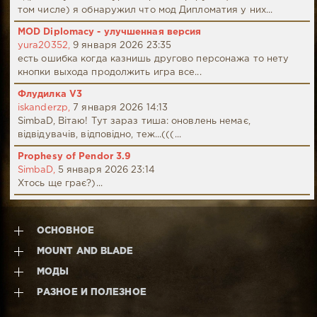
том числе) я обнаружил что мод Дипломатия у них...
MOD Diplomacy - улучшенная версия
yura20352,
9 января 2026 23:35
есть ошибка когда казнишь другово персонажа то нету
кнопки выхода продолжить игра все...
Флудилка V3
iskanderzp,
7 января 2026 14:13
SimbaD, Вітаю! Тут зараз тиша: оновлень немає,
відвідувачів, відповідно, теж...(((...
Prophesy of Pendor 3.9
SimbaD,
5 января 2026 23:14
Хтось ще грає?)...
ОСНОВНОЕ
MOUNT AND BLADE
МОДЫ
РАЗНОЕ И ПОЛЕЗНОЕ