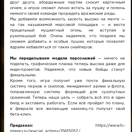
друг друга, абордажные партии сносит картечным
огнем, а игрок сможет лично встать за пушку и помочь
немного своей команде проредить вражеские ряды.
Мы добавили возможность засесть высоко на мачте —
на так называемой марсовой площадке — и вести
прицельный мушкетный огонь, не вступая в
рукопашный бой. Очень надеемся, что позднее мы
сможем добавить и особые пушки, которые позволят
ядрами избавляться от таких снайперов.
Мы переделываем модели персонажей
— ничего не
поделать, графическая планка теперь высока даже для
инди-проектов. Надеемся, что новые бойцы станут
финальными.
Кроме того, игра получит уже почти финальную
систему перков и скиллов, менеджмент армии и флота,
поправленную систему формаций для сухопутных
сражений. Теперь наша цель — собрать всё это в один
билд и заставить работать. Если всё пройдет по плану,
в феврале все желающие наконец-то получат свой
бета-ключ.
Предзаказ:
https://www.1c-
interes.ru/special_actions/15615052/