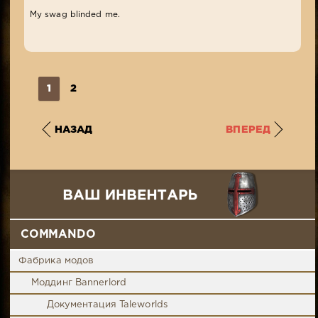
My swag blinded me.
1
2
НАЗАД
ВПЕРЕД
COMMANDO
Фабрика модов
Моддинг Bannerlord
Документация Taleworlds