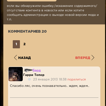
2013,
20:06
если вы обнаружили ошибку/искажение содержимого/
Комментариев:
отсутствие контента в новости или если хотите
20
сообщить администрации о выходе новой версии мода и
Просмотров:
т.п.
9
235
КОММЕНТАРИЕВ 20
1
2
НАЗАД
ВПЕРЕД
Бард
Гарри Топор
23 января 2013 18:38
поделиться
Спасибо ляс, очень познавательно.. ждем, ждем..