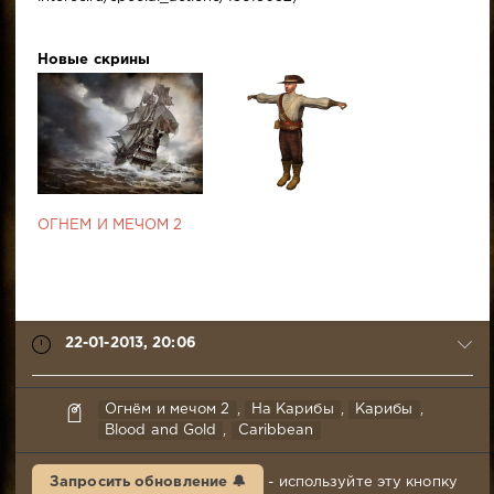
Новые скрины
ОГНЕМ И МЕЧОМ 2
22-01-2013, 20:06
Лорд
Огнём и мечом 2
,
На Карибы
,
Карибы
,
Огня
Blood and Gold
,
Caribbean
22-
01-
Запросить обновление 🔔
- используйте эту кнопку