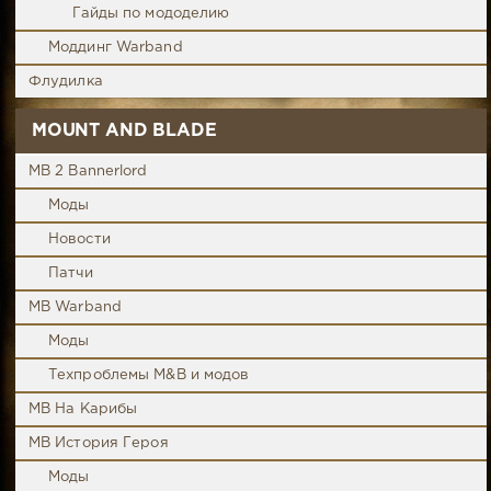
Гайды по мододелию
Моддинг Warband
Флудилка
MOUNT AND BLADE
MB 2 Bannerlord
Моды
Новости
Патчи
MB Warband
Моды
Техпроблемы M&B и модов
MB На Карибы
MB История Героя
Моды