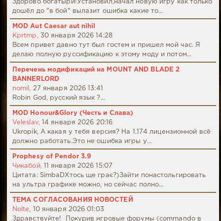
Здорово богатыри!Установил,начал новую игру как только
дошёл до "в бой" вылазит ошибка какие то...
MOD Aut Caesar aut nihil
Kprtmp,
30 января 2026 14:28
Всем привет давно тут был гостем и пришел мой час. Я
делаю полную руссификацию к этому моду и потом...
Перечень модификаций на MOUNT AND BLADE 2
BANNERLORD
nomil,
27 января 2026 13:41
Robin God, русский язык ?...
MOD Honour&Glory (Честь и Слава)
Veleslav,
14 января 2026 20:16
Ukropik, А какая у тебя версия? На 1.174 лицензионной всё
должно работать.Это не ошибка игры у...
Prophesy of Pendor 3.9
Чикабой,
11 января 2026 15:07
Цитата: SimbaDХтось ще грає?)Зайти понастольгировать
на ультра графике можно, но сейчас полно...
ТЕМА СОГЛАСОВАНИЯ НОВОСТЕЙ
Nolte,
10 января 2026 01:03
Здравствуйте! Покурив игровые форумы (commando в