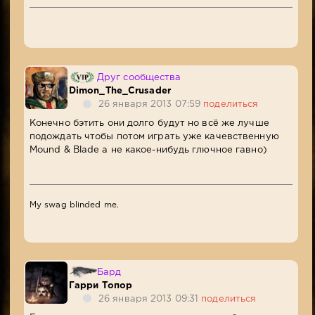
Друг сообщества
Dimon_The_Crusader
26 января 2013 07:59
поделиться
Конечно бэтить они долго будут но всё же лучше
подождать чтобы потом играть уже качевственную
Mound & Blade а не какое-нибудь глючное гавно)
My swag blinded me.
Бард
Гарри Топор
26 января 2013 09:31
поделиться