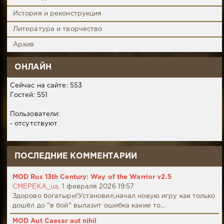
История и реконструкция
Литература и творчество
Архив
ОНЛАЙН
Сейчас на сайте: 553
Гостей: 551
Пользователи:
- отсутствуют
ПОСЛЕДНИЕ КОММЕНТАРИИ
MOD Rus 13th Century: Way of the Warrior v2.5
CMEPEKA_ua,
1 февраля 2026 19:57
Здорово богатыри!Установил,начал новую игру как только
дошёл до "в бой" вылазит ошибка какие то...
MOD Aut Caesar aut nihil