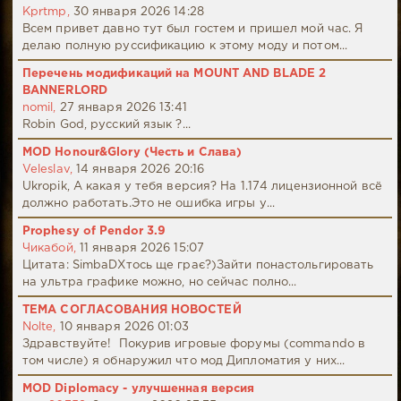
Kprtmp,
30 января 2026 14:28
Всем привет давно тут был гостем и пришел мой час. Я
делаю полную руссификацию к этому моду и потом...
Перечень модификаций на MOUNT AND BLADE 2
BANNERLORD
nomil,
27 января 2026 13:41
Robin God, русский язык ?...
MOD Honour&Glory (Честь и Слава)
Veleslav,
14 января 2026 20:16
Ukropik, А какая у тебя версия? На 1.174 лицензионной всё
должно работать.Это не ошибка игры у...
Prophesy of Pendor 3.9
Чикабой,
11 января 2026 15:07
Цитата: SimbaDХтось ще грає?)Зайти понастольгировать
на ультра графике можно, но сейчас полно...
ТЕМА СОГЛАСОВАНИЯ НОВОСТЕЙ
Nolte,
10 января 2026 01:03
Здравствуйте! Покурив игровые форумы (commando в
том числе) я обнаружил что мод Дипломатия у них...
MOD Diplomacy - улучшенная версия