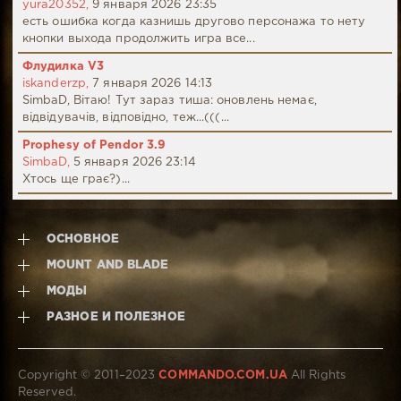
yura20352,
9 января 2026 23:35
есть ошибка когда казнишь другово персонажа то нету
кнопки выхода продолжить игра все...
Флудилка V3
iskanderzp,
7 января 2026 14:13
SimbaD, Вітаю! Тут зараз тиша: оновлень немає,
відвідувачів, відповідно, теж...(((...
Prophesy of Pendor 3.9
SimbaD,
5 января 2026 23:14
Хтось ще грає?)...
ОСНОВНОЕ
MOUNT AND BLADE
МОДЫ
РАЗНОЕ И ПОЛЕЗНОЕ
Copyright © 2011–2023
COMMANDO.COM.UA
All Rights
Reserved.