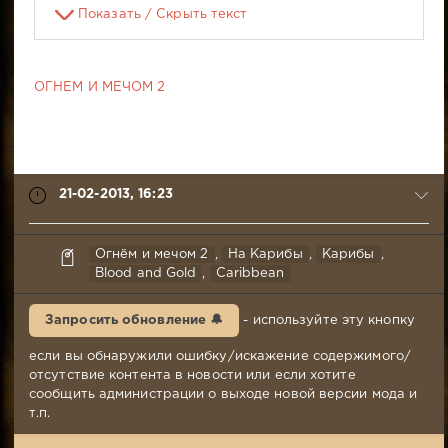
Показать / Скрыть текст
ОГНЕМ И МЕЧОМ 2
21-02-2013, 16:23
Лорд
Огнём и мечом 2
,
На Карибы
,
Карибы
,
Огня
Blood and Gold
,
Caribbean
21-
02-
Запросить обновление 🔔
- используйте эту кнопку
2013,
16:23
если вы обнаружили ошибку/искажение содержимого/
Комментариев:
отсутствие контента в новости или если хотите
8
сообщить администрации о выходе новой версии мода и
Просмотров:
т.п.
7
709