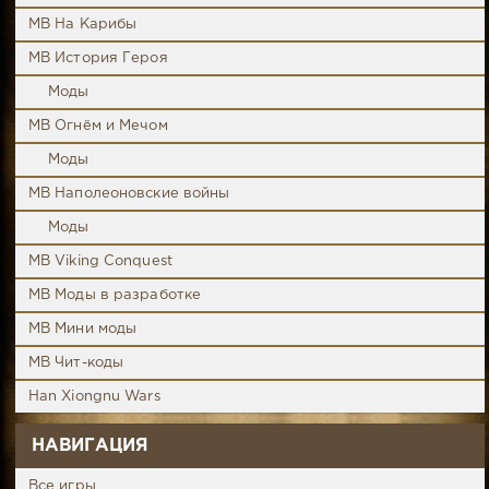
MB На Карибы
MB История Героя
Моды
MB Огнём и Мечом
Моды
MB Наполеоновские войны
Моды
MB Viking Conquest
MB Моды в разработке
MB Мини моды
MB Чит-коды
Han Xiongnu Wars
НАВИГАЦИЯ
Все игры