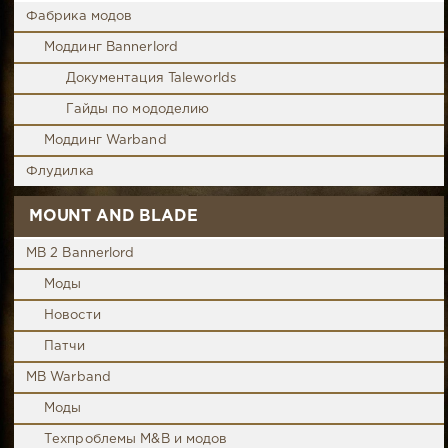
Фабрика модов
Моддинг Bannerlord
Документация Taleworlds
Гайды по мододелию
Моддинг Warband
Флудилка
MOUNT AND BLADE
MB 2 Bannerlord
Моды
Новости
Патчи
MB Warband
Моды
Техпроблемы M&B и модов