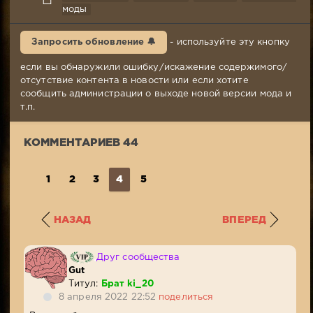
17-
моды
10-
2021,
Запросить обновление 🔔
- используйте эту кнопку
19:58
Комментариев:
если вы обнаружили ошибку/искажение содержимого/
44
отсутствие контента в новости или если хотите
Просмотров:
сообщить администрации о выходе новой версии мода и
42
т.п.
731
КОММЕНТАРИЕВ 44
1
2
3
4
5
НАЗАД
ВПЕРЕД
Друг сообщества
Gut
Титул:
Брат ki_20
8 апреля 2022 22:52
поделиться