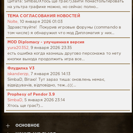
Цитата: SimbaDХтось ще грає?)Зайти понастольгировать
на ультра графике можно, но сейчас полно...
ТЕМА СОГЛАСОВАНИЯ НОВОСТЕЙ
Nolte,
10 января 2026 01:03
Здравствуйте! Покурив игровые форумы (commando в
том числе) я обнаружил что мод Дипломатия у них...
MOD Diplomacy - улучшенная версия
yura20352,
9 января 2026 23:35
есть ошибка когда казнишь другово персонажа то нету
кнопки выхода продолжить игра все...
Флудилка V3
iskanderzp,
7 января 2026 14:13
SimbaD, Вітаю! Тут зараз тиша: оновлень немає,
відвідувачів, відповідно, теж...(((...
Prophesy of Pendor 3.9
SimbaD,
5 января 2026 23:14
Хтось ще грає?)...
ОСНОВНОЕ