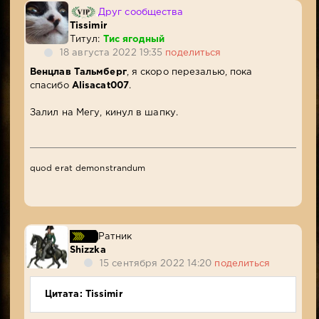
Друг сообщества
Tissimir
Титул:
Тис ягодный
18 августа 2022 19:35
поделиться
Венцлав Тальмберг
, я скоро перезалью, пока
спасибо
Alisacat007
.
Залил на Мегу, кинул в шапку.
quod erat demonstrandum
Ратник
Shizzka
15 сентября 2022 14:20
поделиться
Цитата: Tissimir