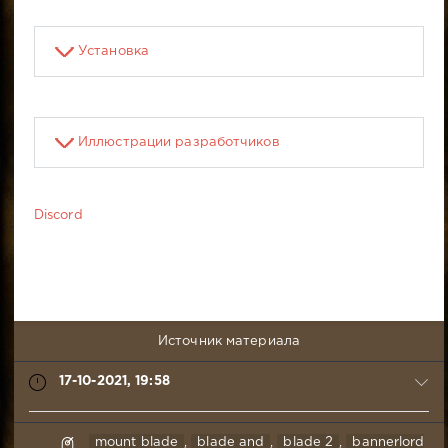
Установка
Иллюстрации разработчиков
Discord
Источник материала
17-10-2021, 19:58
Tissimir
mount blade
,
blade and
,
blade 2
,
bannerlord