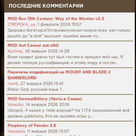
ПОСЛЕДНИЕ КОММЕНТАРИИ
MOD Rus 13th Century: Way of the Warrior v2.5
CMEPEKA_ua,
1 февраля 2026 19:57
Здорово богатыри!Установил,начал новую игру как только
дошёл до "в бой" вылазит ошибка какие то...
MOD Aut Caesar aut nihil
Kprtmp,
30 января 2026 14:28
Всем привет давно тут был гостем и пришел мой час. Я
делаю полную руссификацию к этому моду и потом...
Перечень модификаций на MOUNT AND BLADE 2
BANNERLORD
nomil,
27 января 2026 13:41
Robin God, русский язык ?...
MOD Honour&Glory (Честь и Слава)
Veleslav,
14 января 2026 20:16
Ukropik, А какая у тебя версия? На 1.174 лицензионной всё
должно работать.Это не ошибка игры у...
Prophesy of Pendor 3.9
Чикабой,
11 января 2026 15:07