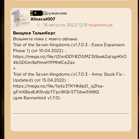
Дружинник
Alisacat007
18 августа 2022 12:18
поделиться
Венцлав Тальмберг
,
Возьмите пока с моего облака:
Trial of the Seven Kingdoms (v1.7.0.3 - Essos Expansion
Phase 1) (от 10.04.2022) :
https://mega.nz/file/t2IxnDDY#Z1GMZ3t9uek2qIsgrKhO
4bGDGm9aftmsHYfMhKCeZao
+
Trial of the Seven Kingdoms (v1.7.0.3 - Army Stuck Fix -
Updated) (от 15.04.2022) :
https://mega.nz/file/1q4z3TKY#dlpD_q2fxa-
gFmX8as8JK9vdpTFpcWQl-5TTdsw5W8Q
(для Bannerlord v1.7.0)