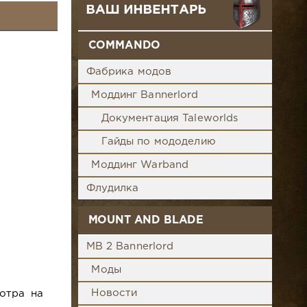
COMMANDO
Фабрика модов
Моддинг Bannerlord
Документация Taleworlds
Гайды по мододелию
Моддинг Warband
Флудилка
MOUNT AND BLADE
MB 2 Bannerlord
Моды
Новости
отра на