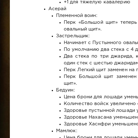
+1 для тяжелую кавалерию
Асерай
Племенной воин:
Перк «Большой щит» теперь
овальный щит».
Застрельщик:
Начинает с Пустынного оваль
По умолчанию два стека с 4 
Два стека по три джарида, 
один стек с шестью джаридам
Перк Легкий щит заменен на 
Перк Большой щит заменен 
щит».
Бедуин:
Цена брони для лошади умень
Количество войск увеличено с
Здоровье пустынной лошади у
Здоровье Нахасана уменьшено
Здоровье Хаснфри уменьшено
Мамлюк:
Цена брони для лошади уменьш