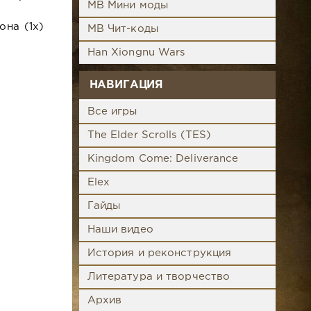
MB Мини моды
она (1x)
MB Чит-коды
Han Xiongnu Wars
.
НАВИГАЦИЯ
Все игры
The Elder Scrolls (TES)
Kingdom Come: Deliverance
Elex
Гайды
Наши видео
История и реконструкция
Литература и творчество
Архив