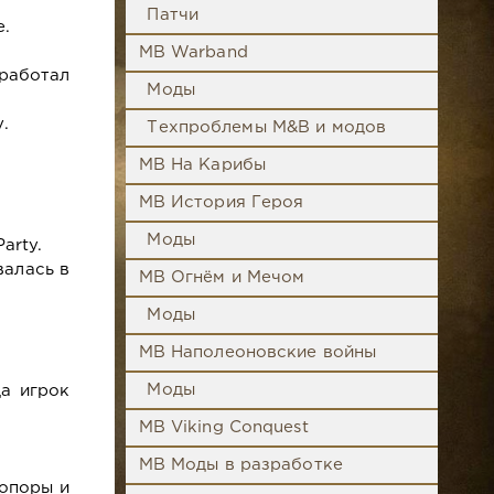
Патчи
.
MB Warband
работал
Моды
.
Техпроблемы M&B и модов
MB На Карибы
MB История Героя
Моды
arty.
валась в
MB Огнём и Мечом
Моды
MB Наполеоновские войны
Моды
да игрок
MB Viking Conquest
MB Моды в разработке
опоры и