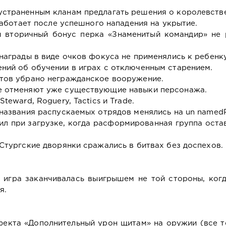
страненным кланам предлагать решения о королевстве
работает после успешного нападения на укрытие.
й вторичный бонус перка «Знаменитый командир» не 
награды в виде очков фокуса не применялись к ребенку
ний об обучении в играх с отключенным старением.
тов убрано негражданское вооружение.
е отменяют уже существующие навыки персонажа.
eward, Roguery, Tactics и Trade.
названия распускаемых отрядов менялись на un namedP
л при загрузке, когда расформированная группа оста
Стургские дворянки сражались в битвах без доспехов.
 игра заканчивалась выигрышем не той стороны, ког
я.
фекта «Дополнительный урон щитам» на оружии (все т