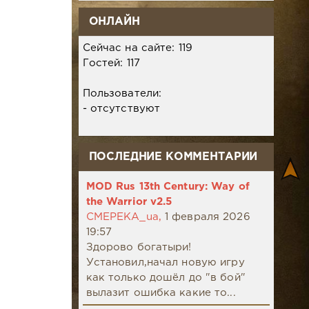
ОНЛАЙН
Сейчас на сайте: 119
Гостей: 117
Пользователи:
- отсутствуют
ПОСЛЕДНИЕ КОММЕНТАРИИ
MOD Rus 13th Century: Way of
the Warrior v2.5
CMEPEKA_ua,
1 февраля 2026
19:57
Здорово богатыри!
Установил,начал новую игру
как только дошёл до "в бой"
вылазит ошибка какие то...