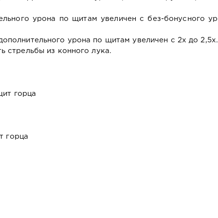
ельного урона по щитам увеличен с без-бонусного ур
ополнительного урона по щитам увеличен с 2x до 2,5x
ь стрельбы из конного лука.
щит горца
т горца