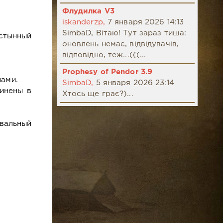
Флудилка V3
iskanderzp,
7 января 2026 14:13
SimbaD, Вітаю! Тут зараз тиша:
стынный
оновлень немає, відвідувачів,
відповідно, теж...(((...
Prophesy of Pendor 3.9
нами.
SimbaD,
5 января 2026 23:14
инены в
Хтось ще грає?)...
вальный