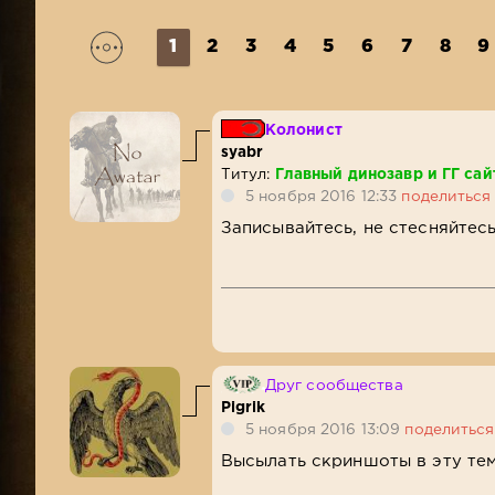
1
2
3
4
5
6
7
8
9
Колонист
syabr
Титул:
Главный динозавр и ГГ сай
5 ноября 2016 12:33
поделиться
Записывайтесь, не стесняйтес
Друг сообщества
Pigrik
5 ноября 2016 13:09
поделиться
Высылать скриншоты в эту тем