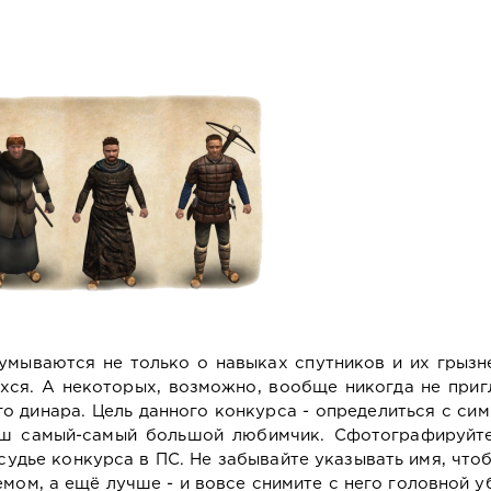
думываются не только о навыках спутников и их грыз
хся. А некоторых, возможно, вообще никогда не при
го динара. Цель данного конкурса - определиться с си
ваш самый-самый большой любимчик. Сфотографируйте
удье конкурса в ПС. Не забывайте указывать имя, что
мом, а ещё лучше - и вовсе снимите с него головной у