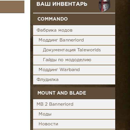
COMMANDO
Фабрика модов
Моддинг Bannerlord
Документация Taleworlds
Гайды по мододелию
Моддинг Warband
Флудилка
MOUNT AND BLADE
MB 2 Bannerlord
Моды
Новости