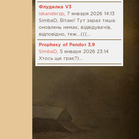
Флудилка V3
iskanderzp,
7 января 2026 14:13
SimbaD, Вітаю! Тут зараз тиша:
оновлень немає, відвідувачів,
відповідно, теж...(((...
Prophesy of Pendor 3.9
SimbaD,
5 января 2026 23:14
Хтось ще грає?)...