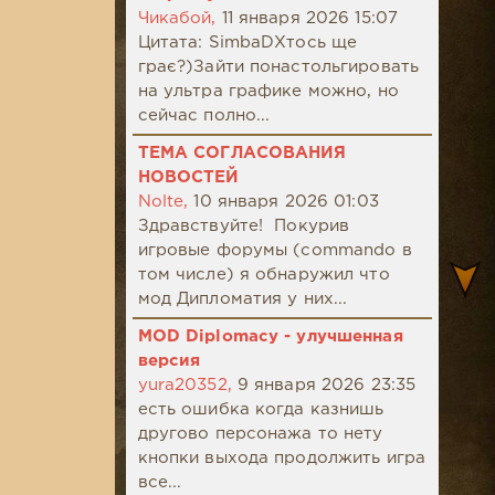
Чикабой,
11 января 2026 15:07
Цитата: SimbaDХтось ще
грає?)Зайти понастольгировать
на ультра графике можно, но
сейчас полно...
ТЕМА СОГЛАСОВАНИЯ
НОВОСТЕЙ
Nolte,
10 января 2026 01:03
Здравствуйте! Покурив
игровые форумы (commando в
том числе) я обнаружил что
мод Дипломатия у них...
MOD Diplomacy - улучшенная
версия
yura20352,
9 января 2026 23:35
есть ошибка когда казнишь
другово персонажа то нету
кнопки выхода продолжить игра
все...