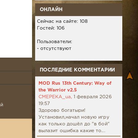
ОНЛАЙН
Сейчас на сайте: 108
Гостей: 106
Пользователи:
- отсутствуют
ПОСЛЕДНИЕ КОММЕНТАРИИ
MOD Rus 13th Century: Way of
the Warrior v2.5
CMEPEKA_ua,
1 февраля 2026
19:57
ой
Здорово богатыри!
Установил,начал новую игру
как только дошёл до "в бой"
вылазит ошибка какие то...