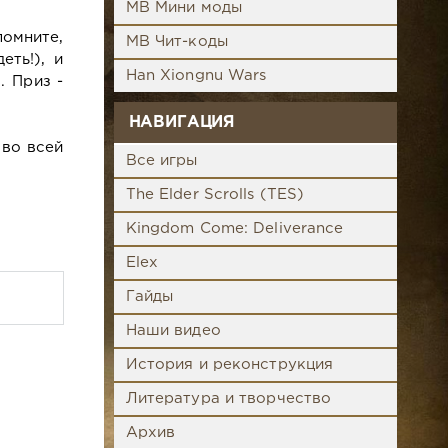
MB Мини моды
омните,
MB Чит-коды
еть!), и
Han Xiongnu Wars
. Приз -
НАВИГАЦИЯ
 во всей
Все игры
The Elder Scrolls (TES)
Kingdom Come: Deliverance
Elex
Гайды
Наши видео
История и реконструкция
Литература и творчество
Архив