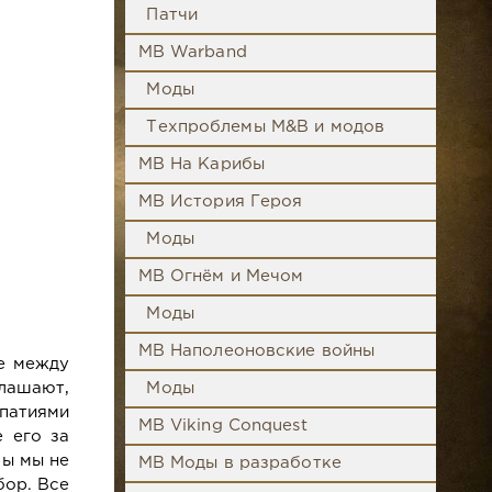
Патчи
MB Warband
Моды
Техпроблемы M&B и модов
MB На Карибы
MB История Героя
Моды
MB Огнём и Мечом
Моды
MB Наполеоновские войны
не между
глашают,
Моды
мпатиями
MB Viking Conquest
 его за
бы мы не
MB Моды в разработке
бор. Все