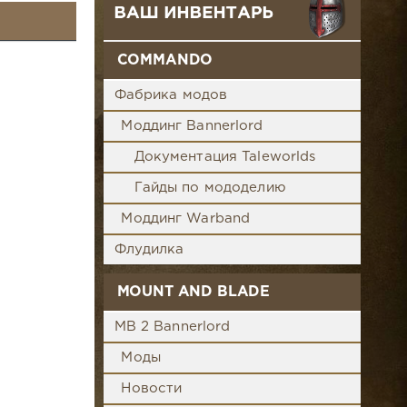
COMMANDO
Фабрика модов
Моддинг Bannerlord
Документация Taleworlds
Гайды по мододелию
Моддинг Warband
Флудилка
MOUNT AND BLADE
MB 2 Bannerlord
Моды
Новости