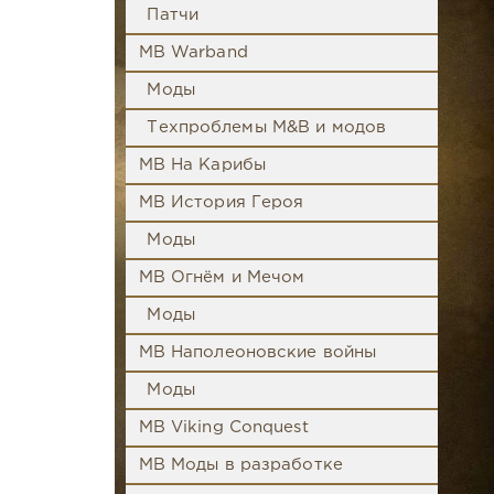
Патчи
MB Warband
Моды
Техпроблемы M&B и модов
MB На Карибы
MB История Героя
Моды
MB Огнём и Мечом
Моды
MB Наполеоновские войны
Моды
MB Viking Conquest
MB Моды в разработке