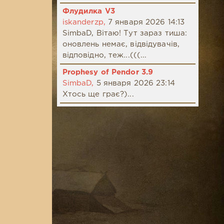
Флудилка V3
iskanderzp,
7 января 2026 14:13
SimbaD, Вітаю! Тут зараз тиша:
оновлень немає, відвідувачів,
відповідно, теж...(((...
Prophesy of Pendor 3.9
SimbaD,
5 января 2026 23:14
Хтось ще грає?)...