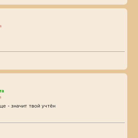
я
та
я
ще - значит твой учтён