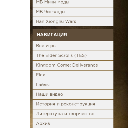
MB Мини моды
MB Чит-коды
Han Xiongnu Wars
НАВИГАЦИЯ
Все игры
The Elder Scrolls (TES)
Kingdom Come: Deliverance
Elex
Гайды
Наши видео
История и реконструкция
Литература и творчество
Архив