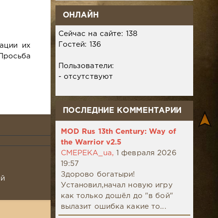
ОНЛАЙН
Сейчас на сайте: 138
Гостей: 136
ации их
 Просьба
Пользователи:
- отсутствуют
ПОСЛЕДНИЕ КОММЕНТАРИИ
MOD Rus 13th Century: Way of
the Warrior v2.5
CMEPEKA_ua,
1 февраля 2026
19:57
Здорово богатыри!
ой
Установил,начал новую игру
как только дошёл до "в бой"
вылазит ошибка какие то...