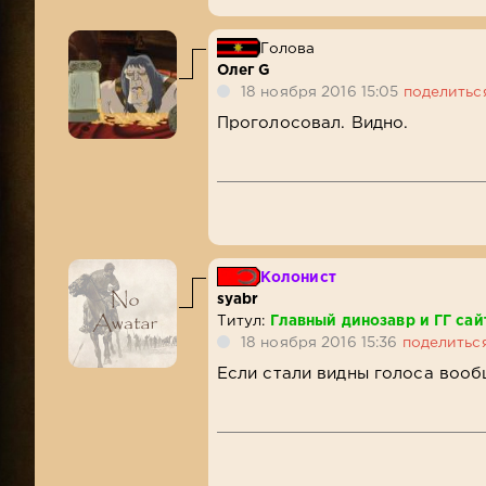
Голова
Олег G
18 ноября 2016 15:05
поделитьс
Проголосовал. Видно.
Колонист
syabr
Титул:
Главный динозавр и ГГ сай
18 ноября 2016 15:36
поделитьс
Если стали видны голоса вооб