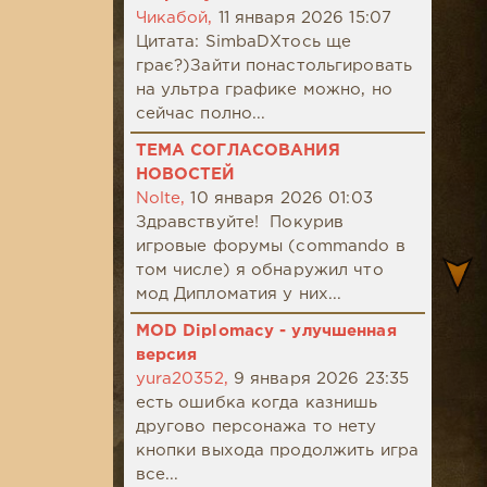
Чикабой,
11 января 2026 15:07
Цитата: SimbaDХтось ще
грає?)Зайти понастольгировать
на ультра графике можно, но
сейчас полно...
ТЕМА СОГЛАСОВАНИЯ
НОВОСТЕЙ
Nolte,
10 января 2026 01:03
Здравствуйте! Покурив
игровые форумы (commando в
том числе) я обнаружил что
мод Дипломатия у них...
MOD Diplomacy - улучшенная
версия
yura20352,
9 января 2026 23:35
есть ошибка когда казнишь
другово персонажа то нету
кнопки выхода продолжить игра
все...