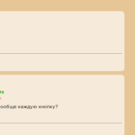
та
я
вообще каждую кнопку?