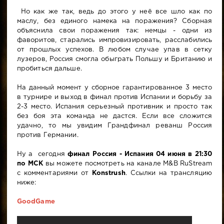
Но как же так, ведь до этого у неё все шло как по
маслу, без единого намека на поражения? Сборная
объяснила свои поражения так: немцы - одни из
фаворитов, старались импровизировать, расслабились
от прошлых успехов. В любом случае упав в сетку
лузеров, Россия смогла обыграть Польшу и Британию и
пробиться дальше.
На данный момент у сборное гарантированное 3 место
в турнире и выход в финал против Испании и борьбу за
2-3 место. Испания серьезный противник и просто так
без боя эта команда не дастся. Если все сложится
удачно, то мы увидим Грандфинал реванш Россия
против Германии.
Ну а сегодня
финал Россия - Испания 04 июня в 21:30
по МСК
вы можете посмотреть на канале M&B RuStream
с комментариями от
Konstrush
. Ссылки на трансляцию
ниже:
GoodGame