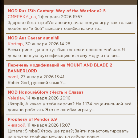
MOD Rus 13th Century: Way of the Warrior v2.5
CMEPEKA_ua,
1 февраля 2026 19:57
Здорово богатыри!Установил,начал новую игру как только
дошёл до "в бой" вылазит ошибка какие то...
MOD Aut Caesar aut nihil
Kprtmp,
30 января 2026 14:28
Всем привет давно тут был гостем и пришел мой час. Я
делаю полную руссификацию к этому моду и потом...
Перечень модификаций на MOUNT AND BLADE 2
BANNERLORD
nomil,
27 января 2026 13:41
Robin God, русский язык ?...
MOD Honour&Glory (Честь и Слава)
Veleslav,
14 января 2026 20:16
Ukropik, А какая у тебя версия? На 1.174 лицензионной всё
должно работать.Это не ошибка игры у...
Prophesy of Pendor 3.9
Чикабой,
11 января 2026 15:07
Цитата: SimbaDХтось ще грає?)Зайти понастольгировать
на ультра графике можно, но сейчас полно...