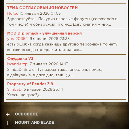
ТЕМА СОГЛАСОВАНИЯ НОВОСТЕЙ
Nolte,
10 января 2026 01:03
Здравствуйте! Покурив игровые форумы (commando в
том числе) я обнаружил что мод Дипломатия у них...
MOD Diplomacy - улучшенная версия
yura20352,
9 января 2026 23:35
есть ошибка когда казнишь другово персонажа то нету
кнопки выхода продолжить игра все...
Флудилка V3
iskanderzp,
7 января 2026 14:13
SimbaD, Вітаю! Тут зараз тиша: оновлень немає,
відвідувачів, відповідно, теж...(((...
Prophesy of Pendor 3.9
SimbaD,
5 января 2026 23:14
Хтось ще грає?)...
ОСНОВНОЕ
MOUNT AND BLADE