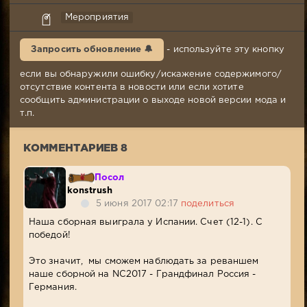
konstrush
Мероприятия
4-
06-
Запросить обновление 🔔
- используйте эту кнопку
2017,
20:20
если вы обнаружили ошибку/искажение содержимого/
Комментариев:
отсутствие контента в новости или если хотите
8
сообщить администрации о выходе новой версии мода и
Просмотров:
т.п.
2
318
КОММЕНТАРИЕВ 8
Посол
konstrush
5 июня 2017 02:17
поделиться
Наша сборная выиграла у Испании. Счет (12-1). С
победой!
Это значит, мы сможем наблюдать за реваншем
наше сборной на NC2017 - Грандфинал Россия -
Германия.