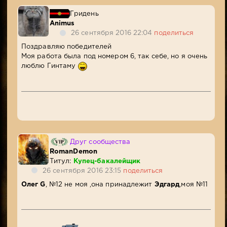
Гридень
Animus
26 сентября 2016 22:04
поделиться
Поздравляю победителей
Моя работа была под номером 6, так себе, но я очень
люблю Гинтаму
Друг сообщества
RomanDemon
Титул:
Купец-бакалейщик
26 сентября 2016 23:15
поделиться
Олег G
, №12 не моя ,она принадлежит
Эдгард
,моя №11