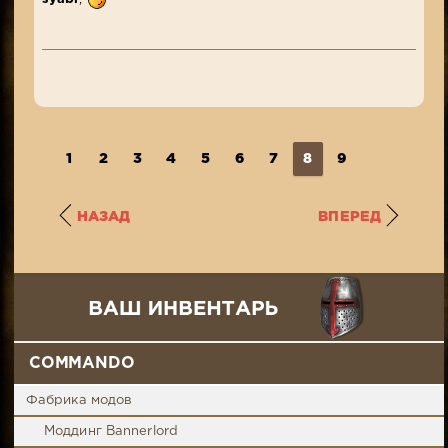
1
2
3
4
5
6
7
8
9
НАЗАД
ВПЕРЕД
COMMANDO
Фабрика модов
Моддинг Bannerlord