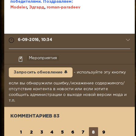
победителями. Поздравляем:
Modeler
,
Эдгард
,
roman-paradeev
6-09-2016, 10:34
Lezvie
Мероприятия
6-
09-
Запросить обновление 🔔
- используйте эту кнопку
2016,
10:34
если вы обнаружили ошибку/искажение содержимого/
Комментариев:
отсутствие контента в новости или если хотите
83
сообщить администрации о выходе новой версии мода и
Просмотров:
т.п.
3
559
КОММЕНТАРИЕВ 83
1
2
3
4
5
6
7
8
9