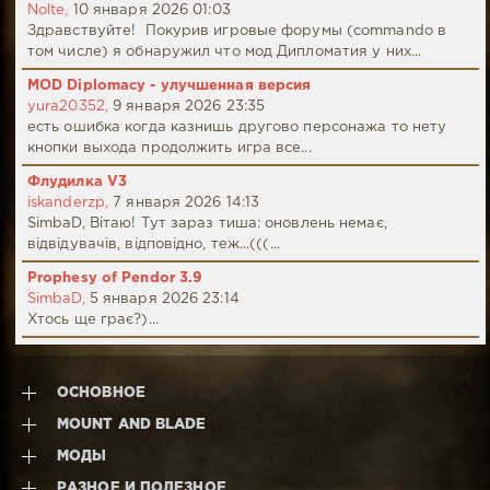
Nolte,
10 января 2026 01:03
Здравствуйте! Покурив игровые форумы (commando в
том числе) я обнаружил что мод Дипломатия у них...
MOD Diplomacy - улучшенная версия
yura20352,
9 января 2026 23:35
есть ошибка когда казнишь другово персонажа то нету
кнопки выхода продолжить игра все...
Флудилка V3
iskanderzp,
7 января 2026 14:13
SimbaD, Вітаю! Тут зараз тиша: оновлень немає,
відвідувачів, відповідно, теж...(((...
Prophesy of Pendor 3.9
SimbaD,
5 января 2026 23:14
Хтось ще грає?)...
ОСНОВНОЕ
MOUNT AND BLADE
МОДЫ
РАЗНОЕ И ПОЛЕЗНОЕ