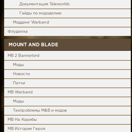
Документация Taleworlds
Гайды по мододелию
Моддинг Warband
Флудилка
MOUNT AND BLADE
MB 2 Bannerlord
Моды
Новости
Патчи
MB Warband
Моды
Техпроблемы M&B и модов
MB На Карибы
MB История Героя