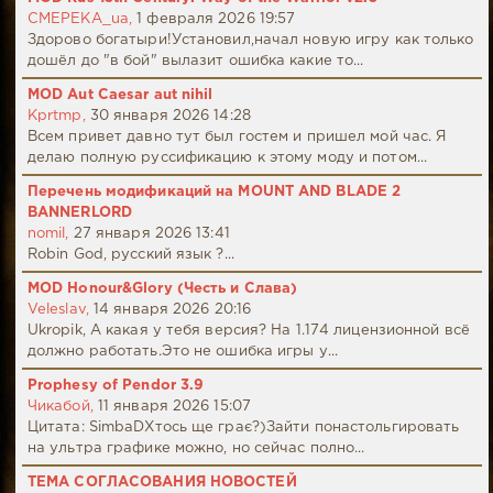
CMEPEKA_ua,
1 февраля 2026 19:57
Здорово богатыри!Установил,начал новую игру как только
дошёл до "в бой" вылазит ошибка какие то...
MOD Aut Caesar aut nihil
Kprtmp,
30 января 2026 14:28
Всем привет давно тут был гостем и пришел мой час. Я
делаю полную руссификацию к этому моду и потом...
Перечень модификаций на MOUNT AND BLADE 2
BANNERLORD
nomil,
27 января 2026 13:41
Robin God, русский язык ?...
MOD Honour&Glory (Честь и Слава)
Veleslav,
14 января 2026 20:16
Ukropik, А какая у тебя версия? На 1.174 лицензионной всё
должно работать.Это не ошибка игры у...
Prophesy of Pendor 3.9
Чикабой,
11 января 2026 15:07
Цитата: SimbaDХтось ще грає?)Зайти понастольгировать
на ультра графике можно, но сейчас полно...
ТЕМА СОГЛАСОВАНИЯ НОВОСТЕЙ