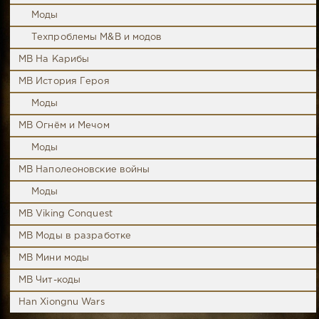
Моды
Техпроблемы M&B и модов
MB На Карибы
MB История Героя
Моды
MB Огнём и Мечом
Моды
MB Наполеоновские войны
Моды
MB Viking Conquest
MB Моды в разработке
MB Мини моды
MB Чит-коды
Han Xiongnu Wars