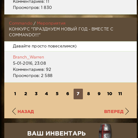
Комментариев: 11
Просмотров: 1 830
Commando
/
Мероприятия
КОНКУРС "ПРАЗДНУЕМ НОВЫЙ ГОД - ВМЕСТЕ С
COMMANDO!!!"
Давайте просто повеселимся)
Branch_Warren
5-01-2016, 23:08
Комментариев: 92
Просмотров: 2 588
1
2
3
4
5
6
7
8
9
10
11
НАЗАД
ВПЕРЕД