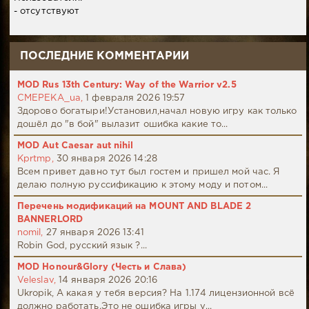
- отсутствуют
ПОСЛЕДНИЕ КОММЕНТАРИИ
MOD Rus 13th Century: Way of the Warrior v2.5
CMEPEKA_ua,
1 февраля 2026 19:57
Здорово богатыри!Установил,начал новую игру как только
дошёл до "в бой" вылазит ошибка какие то...
MOD Aut Caesar aut nihil
Kprtmp,
30 января 2026 14:28
Всем привет давно тут был гостем и пришел мой час. Я
делаю полную руссификацию к этому моду и потом...
Перечень модификаций на MOUNT AND BLADE 2
BANNERLORD
nomil,
27 января 2026 13:41
Robin God, русский язык ?...
MOD Honour&Glory (Честь и Слава)
Veleslav,
14 января 2026 20:16
Ukropik, А какая у тебя версия? На 1.174 лицензионной всё
должно работать.Это не ошибка игры у...