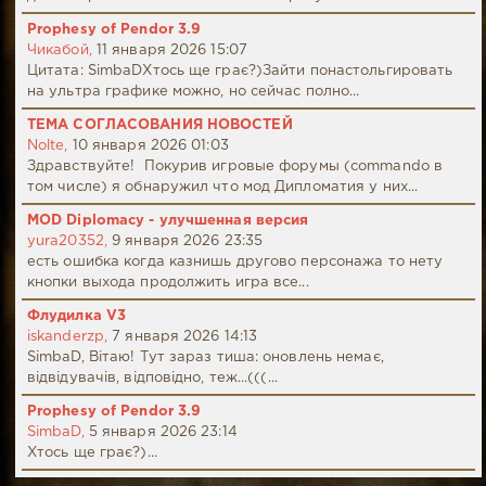
Prophesy of Pendor 3.9
Чикабой,
11 января 2026 15:07
Цитата: SimbaDХтось ще грає?)Зайти понастольгировать
на ультра графике можно, но сейчас полно...
ТЕМА СОГЛАСОВАНИЯ НОВОСТЕЙ
Nolte,
10 января 2026 01:03
Здравствуйте! Покурив игровые форумы (commando в
том числе) я обнаружил что мод Дипломатия у них...
MOD Diplomacy - улучшенная версия
yura20352,
9 января 2026 23:35
есть ошибка когда казнишь другово персонажа то нету
кнопки выхода продолжить игра все...
Флудилка V3
iskanderzp,
7 января 2026 14:13
SimbaD, Вітаю! Тут зараз тиша: оновлень немає,
відвідувачів, відповідно, теж...(((...
Prophesy of Pendor 3.9
SimbaD,
5 января 2026 23:14
Хтось ще грає?)...