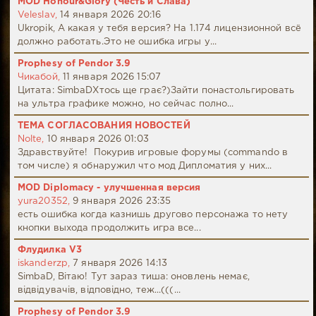
MOD Honour&Glory (Честь и Слава)
Veleslav,
14 января 2026 20:16
Ukropik, А какая у тебя версия? На 1.174 лицензионной всё
должно работать.Это не ошибка игры у...
Prophesy of Pendor 3.9
Чикабой,
11 января 2026 15:07
Цитата: SimbaDХтось ще грає?)Зайти понастольгировать
на ультра графике можно, но сейчас полно...
ТЕМА СОГЛАСОВАНИЯ НОВОСТЕЙ
Nolte,
10 января 2026 01:03
Здравствуйте! Покурив игровые форумы (commando в
том числе) я обнаружил что мод Дипломатия у них...
MOD Diplomacy - улучшенная версия
yura20352,
9 января 2026 23:35
есть ошибка когда казнишь другово персонажа то нету
кнопки выхода продолжить игра все...
Флудилка V3
iskanderzp,
7 января 2026 14:13
SimbaD, Вітаю! Тут зараз тиша: оновлень немає,
відвідувачів, відповідно, теж...(((...
Prophesy of Pendor 3.9