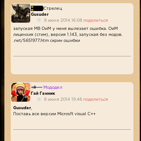
Стрелец
Gusuder
8 июня 2014 16:08
поделиться
запуская MB ОиМ у меня вылезает ошибка. ОиМ
лицензия (стим), версия 1.143, запуская без модов.
.net/5651977.htm скрин ошибки
Мододел
Гай Ганник
8 июня 2014 19:46
поделиться
Gusuder
,
Поставь все версии Microsft visual C++