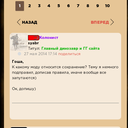
1
2
3
4
5
6
7
8
9
10
...
5
НАЗАД
ВПЕРЕД
Колонист
syabr
Титул:
Главный динозавр и ГГ сайта
27 мая 2014 17:14
поделиться
Гоша,
К какому моду относится сохранение? Тему я немного
подправил, дописав правила, иначе вообще все
запутаются)
Ок, допишу)