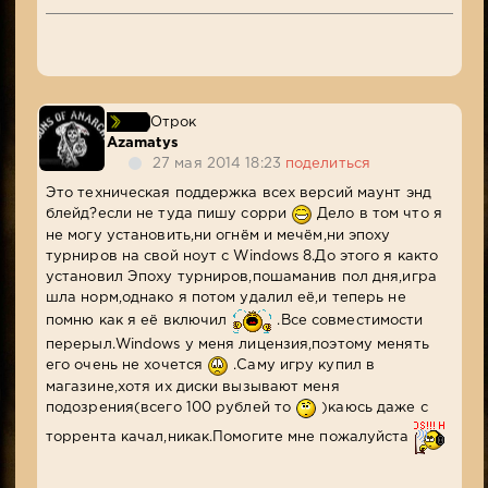
Отрок
Azamatys
27 мая 2014 18:23
поделиться
Это техническая поддержка всех версий маунт энд
блейд?если не туда пишу сорри
Дело в том что я
не могу установить,ни огнём и мечём,ни эпоху
турниров на свой ноут с Windows 8.До этого я както
установил Эпоху турниров,пошаманив пол дня,игра
шла норм,однако я потом удалил её,и теперь не
помню как я её включил
.Все совместимости
перерыл.Windows у меня лицензия,поэтому менять
его очень не хочется
.Саму игру купил в
магазине,хотя их диски вызывают меня
подозрения(всего 100 рублей то
)каюсь даже с
торрента качал,никак.Помогите мне пожалуйста