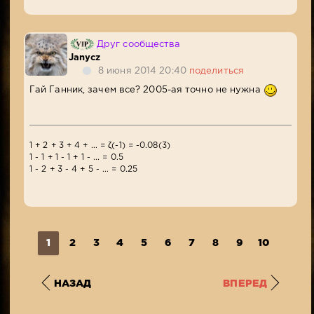
Друг сообщества
Janycz
8 июня 2014 20:40
поделиться
Гай Ганник, зачем все? 2005-ая точно не нужна
1 + 2 + 3 + 4 + ... = ζ(-1) = -0.08(3)
1 - 1 + 1 - 1 + 1 - ... = 0.5
1 - 2 + 3 - 4 + 5 - ... = 0.25
1
2
3
4
5
6
7
8
9
10
...
5
НАЗАД
ВПЕРЕД