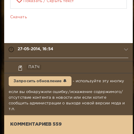
Показать / Скрыть текст
Скачать
27-05-2014, 16:54
HolyMoly
ПАТЧ
27-
05-
Запросить обновление 🔔
- используйте эту кнопку
2014,
16:54
если вы обнаружили ошибку/искажение содержимого/
Комментариев:
отсутствие контента в новости или если хотите
559
сообщить администрации о выходе новой версии мода и
Просмотров:
т.п.
48
383
КОММЕНТАРИЕВ 559