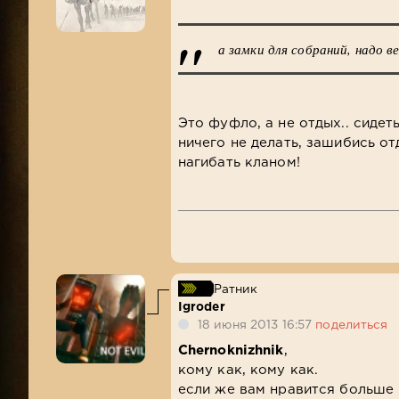
а замки для собраний, надо 
Это фуфло, а не отдых.. сидет
ничего не делать, зашибись от
нагибать кланом!
Ратник
Igroder
18 июня 2013 16:57
поделиться
Chernoknizhnik
,
кому как, кому как.
если же вам нравится больше и