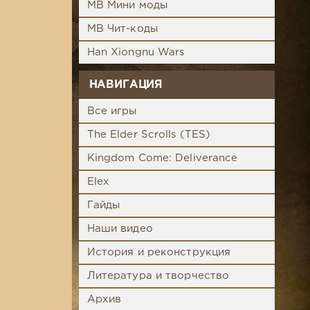
MB Мини моды
MB Чит-коды
Han Xiongnu Wars
НАВИГАЦИЯ
Все игры
The Elder Scrolls (TES)
Kingdom Come: Deliverance
Elex
Гайды
Наши видео
История и реконструкция
Литература и творчество
Архив