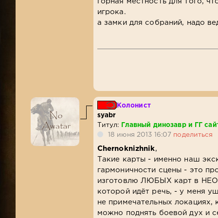
горная местность для того, чт
игрока.
а замки для собраний, надо в
Колонист
syabr
Титул:
Главный динозавр и ГГ сай
18 июня 2013 16:07
поделиться
Chernoknizhnik
,
Такие карты - именно наш экск
гармоничности сцены - это про
изготовлю ЛЮБЫХ карт в НЕОГ
которой идёт речь, - у меня у
не примечательных локациях, 
можно поднять боевой дух и с