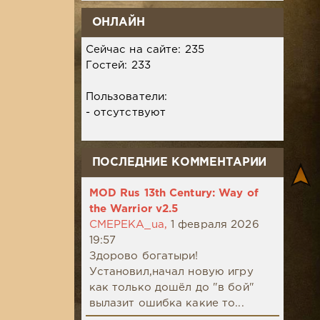
ОНЛАЙН
Сейчас на сайте: 235
Гостей: 233
Пользователи:
- отсутствуют
ПОСЛЕДНИЕ КОММЕНТАРИИ
MOD Rus 13th Century: Way of
the Warrior v2.5
CMEPEKA_ua,
1 февраля 2026
19:57
Здорово богатыри!
Установил,начал новую игру
как только дошёл до "в бой"
вылазит ошибка какие то...