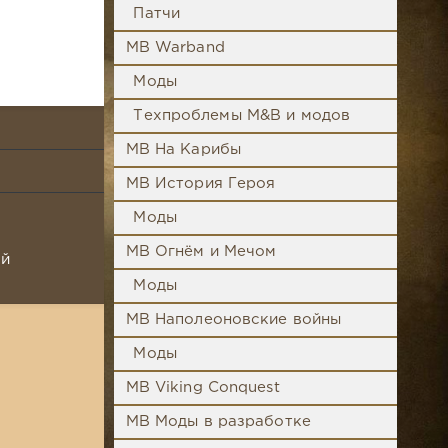
Патчи
MB Warband
Моды
Техпроблемы M&B и модов
MB На Карибы
MB История Героя
Моды
MB Огнём и Мечом
ой
Моды
MB Наполеоновские войны
Моды
MB Viking Conquest
MB Моды в разработке