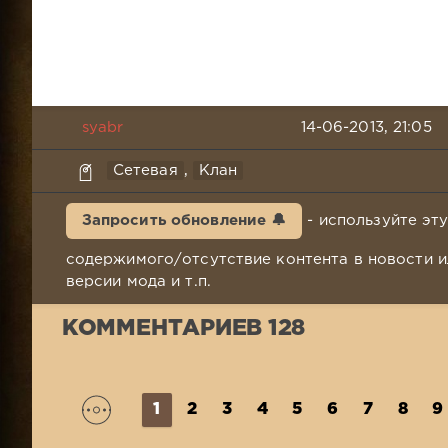
syabr
14-06-2013, 21:05
Сетевая
,
Клан
Запросить обновление 🔔
- используйте эт
содержимого/отсутствие контента в новости и
версии мода и т.п.
КОММЕНТАРИЕВ 128
1
2
3
4
5
6
7
8
9