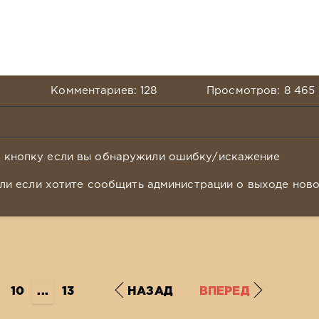
Комментариев: 128
Просмотров: 8 465
у кнопку если вы обнаружили ошибку/искажение
ли если хотите сообщить администрации о выходе нов
10
...
13
НАЗАД
ВПЕРЕД