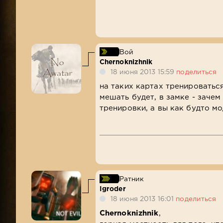
Вой
Chernoknizhnik
18 июня 2013 15:59
поделиться
на таких картах тренироваться
мешать будет, в замке - зачем
тренировки, а вы как будто мо
Ратник
Igroder
18 июня 2013 16:01
поделиться
Chernoknizhnik
,