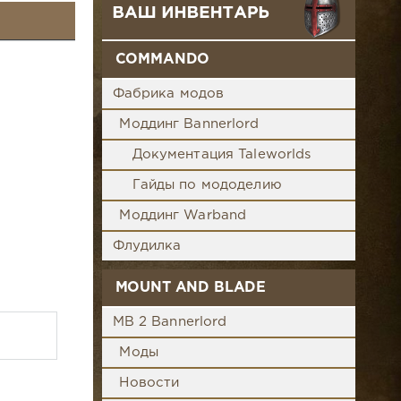
COMMANDO
Фабрика модов
Моддинг Bannerlord
Документация Taleworlds
Гайды по мододелию
Моддинг Warband
Флудилка
MOUNT AND BLADE
MB 2 Bannerlord
Моды
Новости