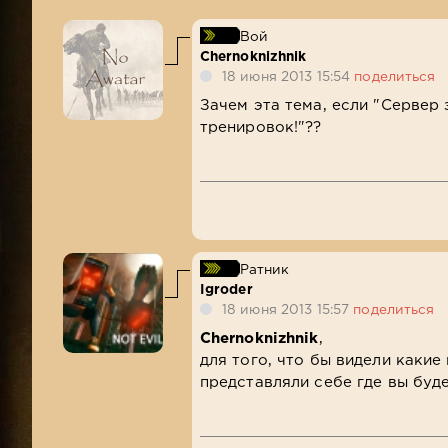
Вой
Chernoknizhnik
18 июня 2013 15:54
поделиться
Зачем эта тема, если "Сервер
тренировок!"??
Ратник
Igroder
18 июня 2013 15:57
поделиться
Chernoknizhnik
,
для того, что бы видели какие
представляли себе где вы буд