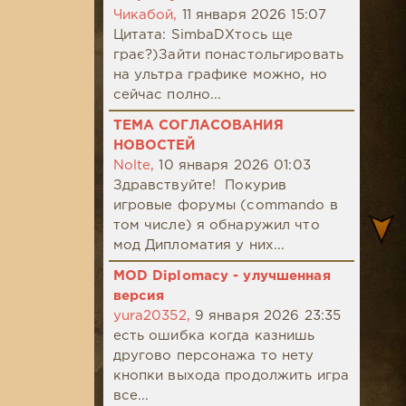
Чикабой,
11 января 2026 15:07
Цитата: SimbaDХтось ще
грає?)Зайти понастольгировать
на ультра графике можно, но
сейчас полно...
ТЕМА СОГЛАСОВАНИЯ
НОВОСТЕЙ
Nolte,
10 января 2026 01:03
Здравствуйте! Покурив
игровые форумы (commando в
том числе) я обнаружил что
мод Дипломатия у них...
MOD Diplomacy - улучшенная
версия
yura20352,
9 января 2026 23:35
есть ошибка когда казнишь
другово персонажа то нету
кнопки выхода продолжить игра
все...