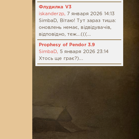
Флудилка V3
iskanderzp,
7 января 2026 14:13
SimbaD, Вітаю! Тут зараз тиша:
оновлень немає, відвідувачів,
відповідно, теж...(((...
Prophesy of Pendor 3.9
SimbaD,
5 января 2026 23:14
Хтось ще грає?)...