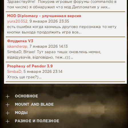
Здравствуйте! Покурив игровые форумы (commando в
том числе) я обнаружил что мод Дипломатия у них...
MOD Diplomacy - улучшенная версия
yura20352,
9 января 2026 23:35
есть ошибка когда казнишь другово персонажа то нету
кнопки выхода продолжить игра все...
Флудилка V3
iskanderzp,
7 января 2026 14:13
SimbaD, Вітаю! Тут зараз тиша: оновлень немає,
відвідувачів, відповідно, теж...(((...
Prophesy of Pendor 3.9
SimbaD,
5 января 2026 23:14
Хтось ще грає?)...
ОСНОВНОЕ
MOUNT AND BLADE
МОДЫ
РАЗНОЕ И ПОЛЕЗНОЕ