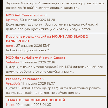
Здорово богатыри!Установил,начал новую игру как только
дошёл до "в бой" вылазит ошибка какие то...
MOD Aut Caesar aut nihil
Kprtmp,
30 января 2026 14:28
Всем привет давно тут был гостем и пришел мой час. Я
делаю полную руссификацию к этому моду и потом...
Перечень модификаций на MOUNT AND BLADE 2
BANNERLORD
nomil,
27 января 2026 13:41
Robin God, русский язык ?...
MOD Honour&Glory (Честь и Слава)
Veleslav,
14 января 2026 20:16
Ukropik, А какая у тебя версия? На 1.174 лицензионной всё
должно работать.Это не ошибка игры у...
Prophesy of Pendor 3.9
Чикабой,
11 января 2026 15:07
Цитата: SimbaDХтось ще грає?)Зайти понастольгировать
на ультра графике можно, но сейчас полно...
ТЕМА СОГЛАСОВАНИЯ НОВОСТЕЙ
Nolte,
10 января 2026 01:03