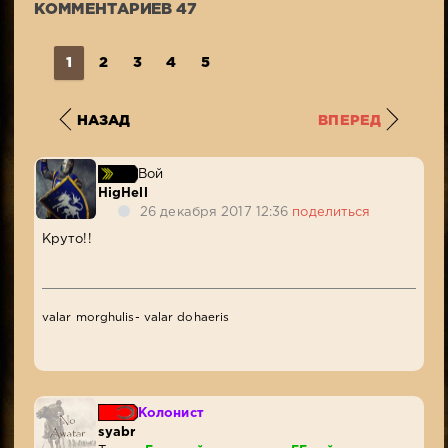
КОММЕНТАРИЕВ 47
807
1
2
3
4
5
НАЗАД
ВПЕРЕД
Вой
HigHell
26 декабря 2017 12:36
поделиться
Круто!!
valar morghulis- valar dohaeris
Колонист
syabr