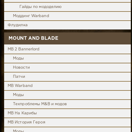
Гайды по мододелию
Моддинг Warband
Флудилка
MOUNT AND BLADE
MB 2 Bannerlord
Моды
Новости
Патчи
MB Warband
Моды
Техпроблемы M&B и модов
MB На Карибы
MB История Героя
Моды