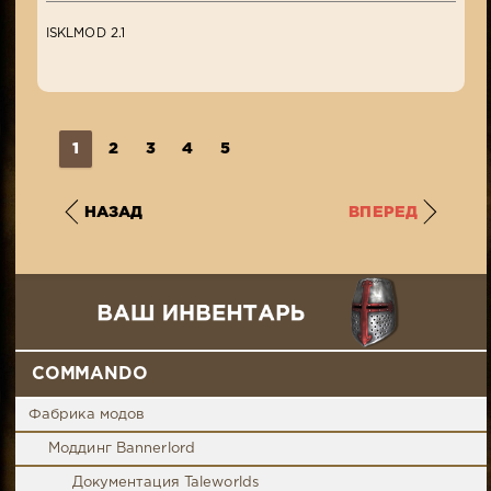
ISKLMOD 2.1
1
2
3
4
5
НАЗАД
ВПЕРЕД
COMMANDO
Фабрика модов
Моддинг Bannerlord
Документация Taleworlds