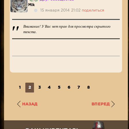
Mik
15 января 2014 21:02
поделиться
Внимание! У Вас нет прав для просмотра скрытого
текста.
1
2
3
4
5
6
7
8
НАЗАД
ВПЕРЕД