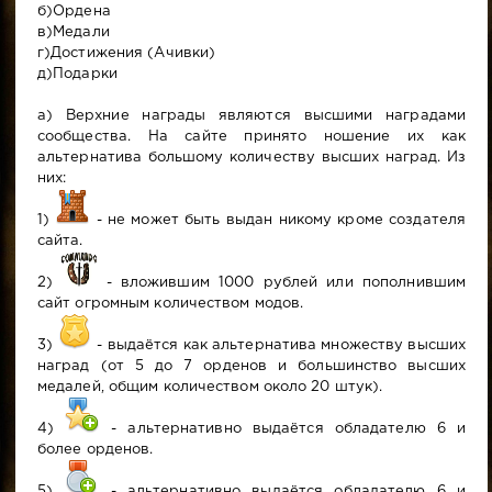
б)Ордена
в)Медали
г)Достижения (Ачивки)
д)Подарки
а) Верхние награды являются высшими наградами
сообщества. На сайте принято ношение их как
альтернатива большому количеству высших наград. Из
них:
1)
- не может быть выдан никому кроме создателя
сайта.
2)
- вложившим 1000 рублей или пополнившим
сайт огромным количеством модов.
3)
- выдаётся как альтернатива множеству высших
наград (от 5 до 7 орденов и большинство высших
медалей, общим количеством около 20 штук).
4)
- альтернативно выдаётся обладателю 6 и
более орденов.
5)
- альтернативно выдаётся обладателю 6 и