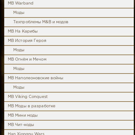
MB Warband
Моды
Техпроблемы M&B и модов
MB На Карибы
MB История Героя
Моды
MB Огнём и Мечом
Моды
MB Наполеоновские войны
Моды
MB Viking Conquest
MB Моды в разработке
MB Мини моды
MB Чит-коды
Han Xiongnu Wars