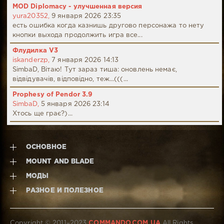
MOD Diplomacy - улучшенная версия
yura20352,
9 января 2026 23:35
есть ошибка когда казнишь другово персонажа то нету
кнопки выхода продолжить игра все...
Флудилка V3
iskanderzp,
7 января 2026 14:13
SimbaD, Вітаю! Тут зараз тиша: оновлень немає,
відвідувачів, відповідно, теж...(((...
Prophesy of Pendor 3.9
SimbaD,
5 января 2026 23:14
Хтось ще грає?)...
ОСНОВНОЕ
MOUNT AND BLADE
МОДЫ
РАЗНОЕ И ПОЛЕЗНОЕ
Copyright © 2011–2023
COMMANDO.COM.UA
All Rights