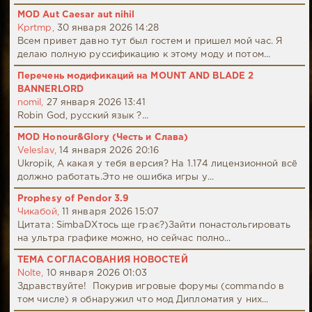
MOD Aut Caesar aut nihil
Kprtmp,
30 января 2026 14:28
Всем привет давно тут был гостем и пришел мой час. Я
делаю полную руссификацию к этому моду и потом...
Перечень модификаций на MOUNT AND BLADE 2
BANNERLORD
nomil,
27 января 2026 13:41
Robin God, русский язык ?...
MOD Honour&Glory (Честь и Слава)
Veleslav,
14 января 2026 20:16
Ukropik, А какая у тебя версия? На 1.174 лицензионной всё
должно работать.Это не ошибка игры у...
Prophesy of Pendor 3.9
Чикабой,
11 января 2026 15:07
Цитата: SimbaDХтось ще грає?)Зайти понастольгировать
на ультра графике можно, но сейчас полно...
ТЕМА СОГЛАСОВАНИЯ НОВОСТЕЙ
Nolte,
10 января 2026 01:03
Здравствуйте! Покурив игровые форумы (commando в
том числе) я обнаружил что мод Дипломатия у них...