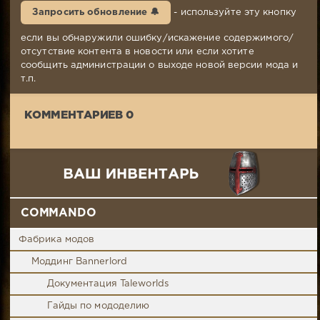
04-
Запросить обновление 🔔
- используйте эту кнопку
2015,
11:40
если вы обнаружили ошибку/искажение содержимого/
Комментариев:
отсутствие контента в новости или если хотите
0
сообщить администрации о выходе новой версии мода и
Просмотров:
т.п.
3
913
КОММЕНТАРИЕВ 0
COMMANDO
Фабрика модов
Моддинг Bannerlord
Документация Taleworlds
Гайды по мододелию