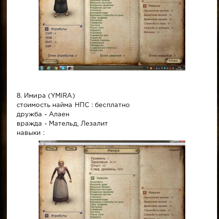
8. Имира (YMIRA)
стоимость найма НПС : бесплатно
дружба - Алаен
вражда - Мательд, Лезалит
навыки :