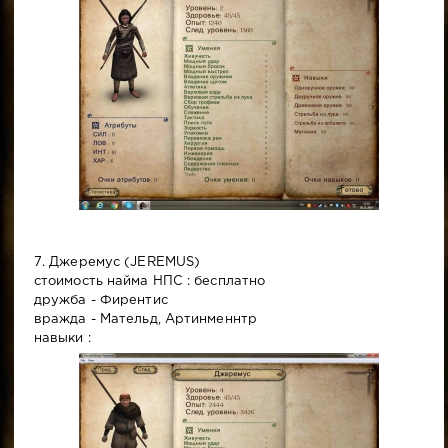
7. Джеремус (JEREMUS)
стоимость найма НПС : бесплатно
дружба - Фирентис
вражда - Мательд, Артинменнтр
навыки :