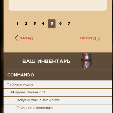
1
2
3
4
5
6
7
НАЗАД
ВПЕРЕД
COMMANDO
Фабрика модов
Моддинг Bannerlord
Документация Taleworlds
Гайды по мододелию