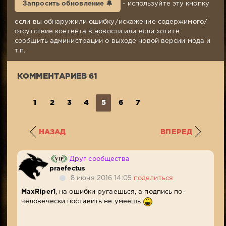
Запросить обновление 🔔
- используйте эту кнопку
09-
2013,
если вы обнаружили ошибку/искажение содержимого/
14:23
отсутствие контента в новости или если хотите
Комментариев:
сообщить администрации о выходе новой версии мода и
61
т.п.
Просмотров:
115
КОММЕНТАРИЕВ 61
443
1
2
3
4
5
6
7
НАЗАД
ВПЕРЕД
Друг сообщества
praefectus
8 июня 2016 14:05
поделиться
MaxRiper1
, на ошибки ругаешься, а подпись по-
человечески поставить не умеешь