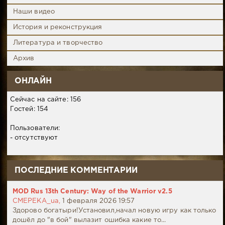
Наши видео
История и реконструкция
Литература и творчество
Архив
ОНЛАЙН
Сейчас на сайте: 156
Гостей: 154
Пользователи:
- отсутствуют
ПОСЛЕДНИЕ КОММЕНТАРИИ
MOD Rus 13th Century: Way of the Warrior v2.5
CMEPEKA_ua,
1 февраля 2026 19:57
Здорово богатыри!Установил,начал новую игру как только
дошёл до "в бой" вылазит ошибка какие то...