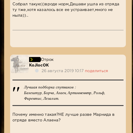
Собрал такую))вроде норм,Дешави ушла из отряда
ту тже,хотя казалось все ее устраивает,много не
ныла))..
Отрок
KoJIocOK
26 августа 2019 10:17
поделиться
Лучшая подборка спутников :
Бахештур, Борча, Алаен, Артинменнтр, Рольф,
Фирентис, Лезалит.
Почему именно такая?НЕ лучше разве Марнида в
отряде вместо Алаена?