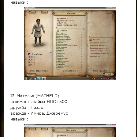
навыки :
13. Мательд (MATHELD)
стоимость найма НПС : 500
дружба - Низар
вражда - Имира, Джеремус
навыки :