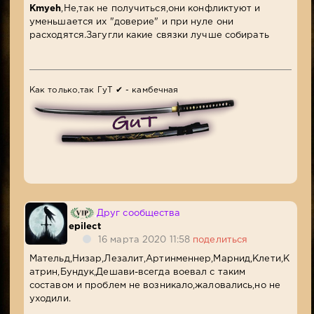
Kmyeh
,Не,так не получиться,они конфликтуют и
уменьшается их "доверие" и при нуле они
расходятся.Загугли какие связки лучше собирать
Как только,так ГуТ ✔ - камбечная
Друг сообщества
epilect
16 марта 2020 11:58
поделиться
Мательд,Низар,Лезалит,Артинменнер,Марнид,Клети,К
атрин,Бундук,Дешави-всегда воевал с таким
составом и проблем не возникало,жаловались,но не
уходили.