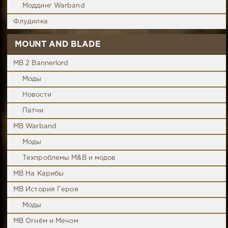
Моддинг Warband
Флудилка
MOUNT AND BLADE
MB 2 Bannerlord
Моды
Новости
Патчи
MB Warband
Моды
Техпроблемы M&B и модов
MB На Карибы
MB История Героя
Моды
MB Огнём и Мечом