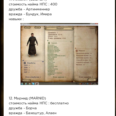
стоимость найма НПС : 400
дружба - Артинменнер
вражда - Бундук, Имира
навыки :
12. Марнид (MARNID)
стоимость найма НПС : бесплатно
дружба - Борча
вражда - Бахештур, Алаен