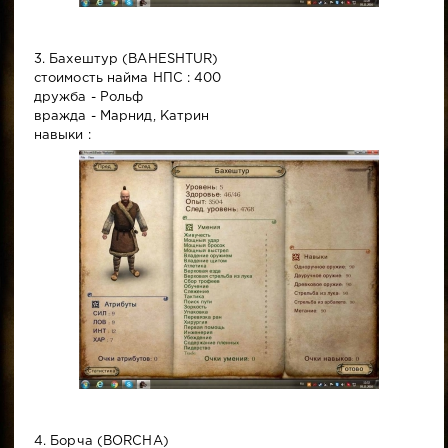
3. Бахештур (BAHESHTUR)
стоимость найма НПС : 400
дружба - Рольф
вражда - Марнид, Катрин
навыки :
4. Борча (BORCHA)