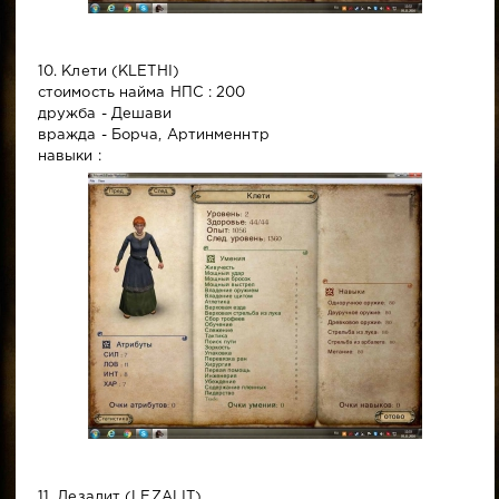
10. Клети (KLETHI)
стоимость найма НПС : 200
дружба - Дешави
вражда - Борча, Артинменнтр
навыки :
11. Лезалит (LEZALIT)