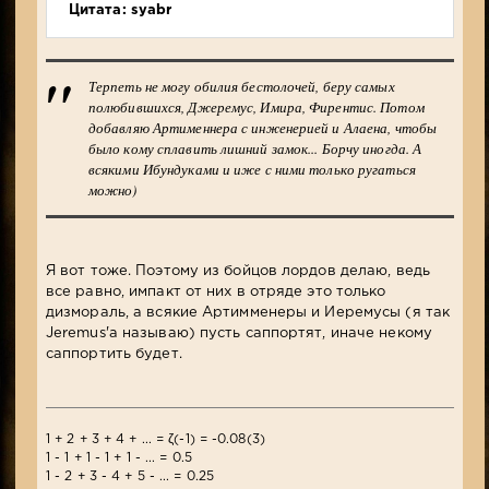
Цитата: syabr
Терпеть не могу обилия бестолочей, беру самых
полюбившихся, Джеремус, Имира, Фирентис. Потом
добавляю Артименнера с инженерией и Алаена, чтобы
было кому сплавить лишний замок... Борчу иногда. А
всякими Ибундуками и иже с ними только ругаться
можно)
Я вот тоже. Поэтому из бойцов лордов делаю, ведь
все равно, импакт от них в отряде это только
дизмораль, а всякие Артимменеры и Иеремусы (я так
Jeremus'a называю) пусть саппортят, иначе некому
саппортить будет.
1 + 2 + 3 + 4 + ... = ζ(-1) = -0.08(3)
1 - 1 + 1 - 1 + 1 - ... = 0.5
1 - 2 + 3 - 4 + 5 - ... = 0.25