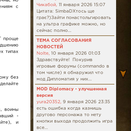
ичны, но
Чикабой,
11 января 2026 15:07
ениям с
Цитата: SimbaDХтось ще
грає?)Зайти понастольгировать
на ультра графике можно, но
сейчас полно...
Г проще
ТЕМА СОГЛАСОВАНИЯ
удшению
НОВОСТЕЙ
ех типах
Nolte,
10 января 2026 01:03
Здравствуйте! Покурив
игровые форумы (commando в
том числе) я обнаружил что
ому без
мод Дипломатия у них...
 делайте
MOD Diplomacy - улучшенная
версия
yura20352,
9 января 2026 23:35
есть ошибка когда казнишь
, воины
другово персонажа то нету
авший -
кнопки выхода продолжить игра
йте), и
все...