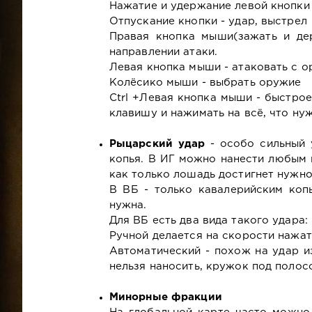
Нажатие и удержание левой кнопки 
Отпускание кнопки - удар, выстрел
Правая кнопка мыши(зажать и дер
направлении атаки.
Левая кнопка мыши - атаковать с 
Колёсико мыши - выбрать оружие
Ctrl +Левая кнопка мыши - быстрое
клавишу и нажимать на всё, что ну
Рыцарский удар
- особо сильный 
копья. В ИГ можно нанести любым к
как только лошадь достигнет нужно
В ВБ - только кавалерийским коп
нужна.
Для ВБ есть два вида такого удара:
Ручной делается на скорости нажа
Автоматический - похож на удар и
нельзя наносить, кружок под полос
Минорные фракции