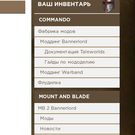
COMMANDO
Фабрика модов
Моддинг Bannerlord
Документация Taleworlds
Гайды по мододелию
Моддинг Warband
Флудилка
MOUNT AND BLADE
MB 2 Bannerlord
Моды
Новости