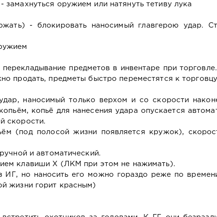
- замахнуться оружием или натянуть тетиву лука
жать) - блокировать наносимый главгерою удар. Ст
оружием
 перекладывание предметов в инвентаре при торговле
жно продать, предметы быстро переместятся к торговцу
удар, наносимый только верхом и со скорости након
опьём, копьё для нанесения удара опускается автома
й скорости.
ьём (под полосой жизни появляется кружок), скорос
 ручной и автоматический.
тием клавиши Х (ЛКМ при этом не нажимать).
з ИГ, но наносить его можно гораздо реже по времен
ой жизни горит красным)