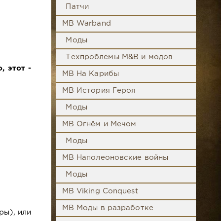
Патчи
MB Warband
Моды
Техпроблемы M&B и модов
, этот -
MB На Карибы
MB История Героя
Моды
MB Огнём и Мечом
Моды
MB Наполеоновские войны
Моды
MB Viking Conquest
MB Моды в разработке
ры), или