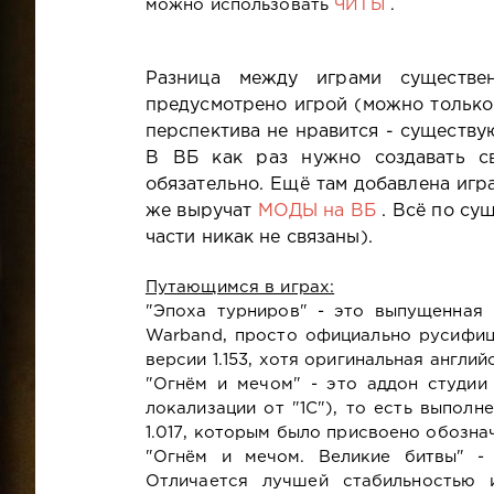
можно использовать
ЧИТЫ
.
Разница между играми существен
предусмотрено игрой (можно только
перспектива не нравится - существ
В ВБ как раз нужно создавать св
обязательно. Ещё там добавлена игра
же выручат
МОДЫ на ВБ
. Всё по с
части никак не связаны).
Путающимся в играх:
"Эпоха турниров" - это выпущенная 
Warband, просто официально русифиц
версии 1.153, хотя оригинальная англий
"Огнём и мечом" - это аддон студии 
локализации от "1С"), то есть выполн
1.017, которым было присвоено обозна
"Огнём и мечом. Великие битвы" -
Отличается лучшей стабильностью 