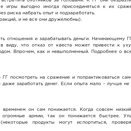
встретить охотников за головами. К ГГ они безразл
ле игры выгодно иногда присоединяться к их сраж
ез риска набрать опыт и подзаработать.
акций, и не все они дружелюбны).
ь отношения и зарабатывать деньги. Начинающему Г
 в виду, что отказ от квеста может привести к ух
дом. Впрочем, как и невыполненный. Подробнее о вс
 ГГ посмотреть на сражение и попрактиковаться сам
 даже заработать денег. Если опыта мало - лучше не
 временем он сам понижается. Когда совсем низкий
е огромные армии, так он понижается быстрее. Уп
(некоторые продукты могут испортиться, проверя