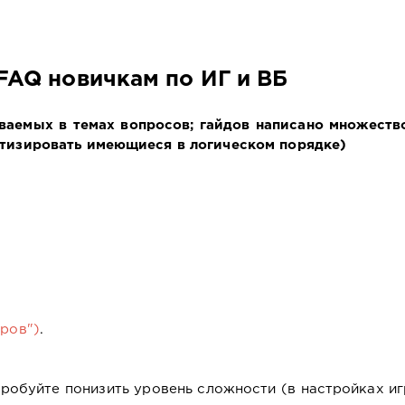
FAQ новичкам по ИГ и ВБ
аваемых в темах вопросов; гайдов написано множество
атизировать имеющиеся в логическом порядке)
иров")
.
пробуйте понизить уровень сложности (в настройках иг