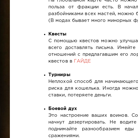
На глобальной карте часто можно 
польза от фракции есть. В нача
разбойниками всех мастей, можно б
(В модах бывает много минорных фр
Квесты
С помощью квестов можно улучшат
всего доставлять письма. Имейте
отношений с предлагавшим его лор
квестов в
ГАЙДЕ
Турниры
Неплохой способ для начинающего
риска для кошелька. Иногда можно
ставки, потеряете деньги.
Боевой дух
Это настроение ваших воинов. Со
начнут дезертировать. Не водит
поднимайте разнообразием еды 
сражениями.