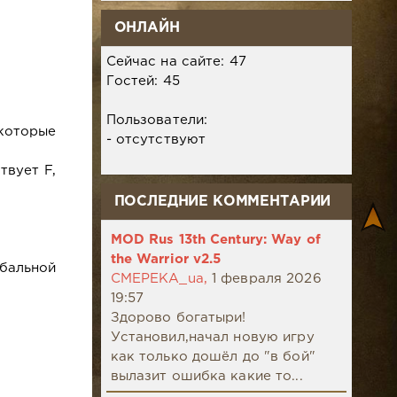
ОНЛАЙН
Сейчас на сайте: 47
Гостей: 45
Пользователи:
которые
- отсутствуют
твует F,
ПОСЛЕДНИЕ КОММЕНТАРИИ
MOD Rus 13th Century: Way of
the Warrior v2.5
обальной
CMEPEKA_ua,
1 февраля 2026
19:57
Здорово богатыри!
Установил,начал новую игру
как только дошёл до "в бой"
вылазит ошибка какие то...