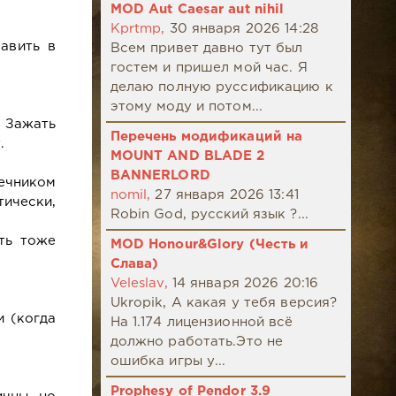
MOD Aut Caesar aut nihil
Kprtmp,
30 января 2026 14:28
авить в
Всем привет давно тут был
гостем и пришел мой час. Я
делаю полную руссификацию к
этому моду и потом...
. Зажать
Перечень модификаций на
.
MOUNT AND BLADE 2
BANNERLORD
ечником
nomil,
27 января 2026 13:41
тически,
Robin God, русский язык ?...
ть тоже
MOD Honour&Glory (Честь и
Слава)
Veleslav,
14 января 2026 20:16
Ukropik, А какая у тебя версия?
и (когда
На 1.174 лицензионной всё
должно работать.Это не
ошибка игры у...
Prophesy of Pendor 3.9