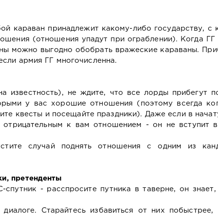
бой караван принадлежит какому-либо государству, с
ошения (отношения упадут при ограблении). Когда ГГ
йны можно выгодно обобрать вражеские караваны. Пр
 если армия ГГ многочисленна.
а известность), не ждите, что все лорды прибегут п
торыми у вас хорошие отношения (поэтому всегда ког
рите квесты и посещайте праздники). Даже если в нача
отрицательным к вам отношением - он не вступит в
стите случай поднять отношения с одним из канд
ки, претенденты
спутник - расспросите путника в таверне, он знает,
 диалоге. Старайтесь избавиться от них побыстрее, 