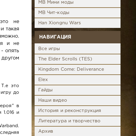
MB Мини моды
MB Чит-коды
 это не
Han Xiongnu Wars
и такая
озможно.
НАВИГАЦИЯ
тя и не
Все игры
 - опять
с другом
The Elder Scrolls (TES)
Kingdom Come: Deliverance
Elex
Т.е это
Гайды
игру до
Наши видео
героя" в
История и реконструкция
 1.016 и
Литература и творчество
arband.
Архив
следняя