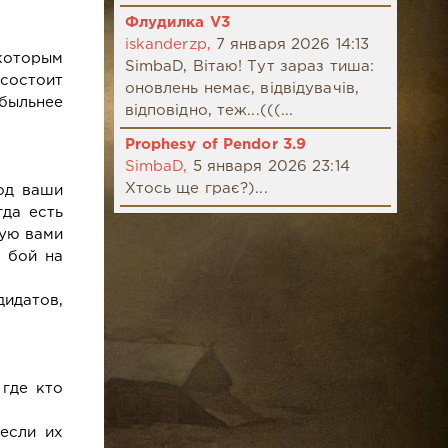
Флудилка V3
iskanderzp,
7 января 2026 14:13
 которым
SimbaD, Вітаю! Тут зараз тиша:
 состоит
оновлень немає, відвідувачів,
ибыльнее
відповідно, теж...(((...
Prophesy of Pendor 3.9
SimbaD,
5 января 2026 23:14
Хтось ще грає?)...
од ваши
да есть
тую вами
 бой на
идатов,
 где кто
если их