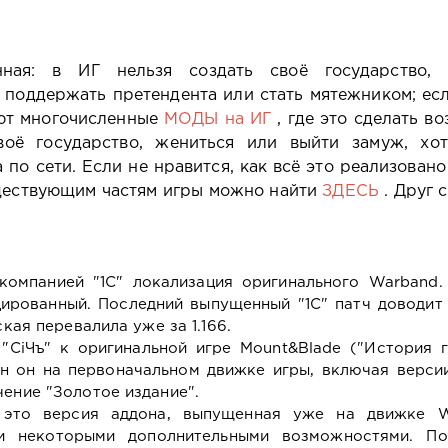
ная: в ИГ нельзя создать своё государство,
 поддержать претендента или стать мятежником; есл
уют многочисленные
МОДЫ на ИГ
, где это сделать в
оё государство, жениться или выйти замуж, хо
 по сети. Если не нравится, как всё это реализовано
уществующим частям игры можно найти
ЗДЕСЬ
. Друг 
компанией "1С" локализация оригинального Warband. 
ированный. Последний выпущенный "1С" патч доводит 
ская перевалила уже за 1.166.
"СiЧъ" к оригинальной игре Mount&Blade ("История 
ен он на первоначальном движке игры, включая версии
чение "Золотое издание".
 это версия аддона, выпущенная уже на движке W
и некоторыми дополнительными возможностями. По