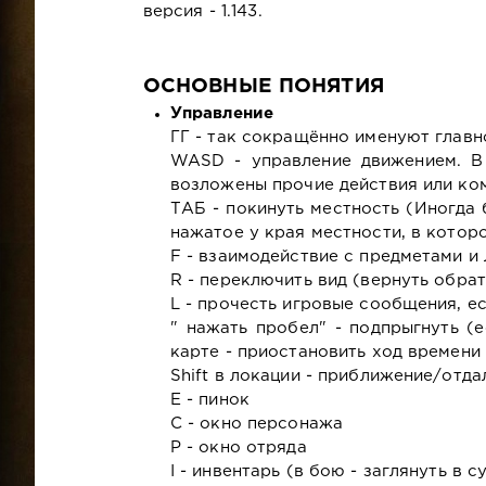
версия - 1.143.
ОСНОВНЫЕ ПОНЯТИЯ
Управление
ГГ - так сокращённо именуют главн
WASD - управление движением. В 
возложены прочие действия или кома
ТАБ - покинуть местность (Иногда 
нажатое у края местности, в которо
F - взаимодействие с предметами и
R - переключить вид (вернуть обрат
L - прочесть игровые сообщения, е
" нажать пробел" - подпрыгнуть (е
карте - приостановить ход времени 
Shift в локации - приближение/отда
Е - пинок
С - окно персонажа
Р - окно отряда
I - инвентарь (в бою - заглянуть в 