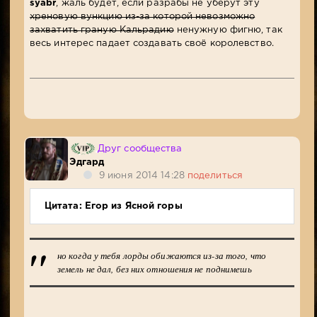
syabr
, жаль будет, если разрабы не уберут эту
хреновую вункцию из-за которой невозможно
захватить граную Кальрадию
ненужную фигню, так
весь интерес падает создавать своё королевство.
Друг сообщества
Эдгард
9 июня 2014 14:28
поделиться
Цитата: Егор из Ясной горы
но когда у тебя лорды обижаются из-за того, что
земель не дал, без них отношения не поднимешь