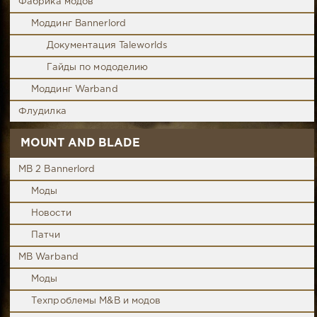
Фабрика модов
Моддинг Bannerlord
Документация Taleworlds
Гайды по мододелию
Моддинг Warband
Флудилка
MOUNT AND BLADE
MB 2 Bannerlord
Моды
Новости
Патчи
MB Warband
Моды
Техпроблемы M&B и модов