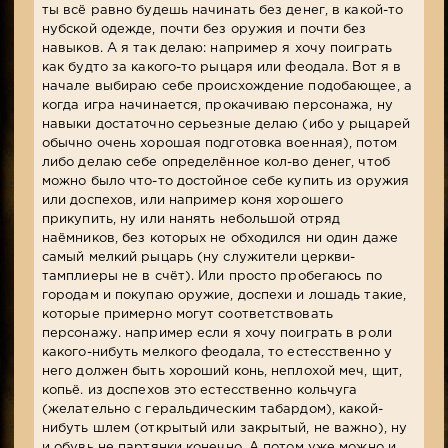
ты всё равно будешь начинать без денег, в какой-то
нубской одежде, почти без оружия и почти без
навыков. А я так делаю: например я хочу поиграть
как будто за какого-то рыцаря или феодала. Вот я в
начале выбираю себе происхождение подобающее, а
когда игра начинается, прокачиваю персонажа, ну
навыки достаточно серьезные делаю (ибо у рыцарей
обычно очень хорошая подготовка военная), потом
либо делаю себе определённое кол-во денег, чтоб
можно было что-то достойное себе купить из оружия
или доспехов, или например коня хорошего
прикупить, ну или нанять небольшой отряд
наёмников, без которых не обходился ни один даже
самый мелкий рыцарь (ну служители церкви-
тамплиеры не в счёт). Или просто пробегаюсь по
городам и покупаю оружие, доспехи и лошадь такие,
которые примерно могут соответствовать
персонажу. например если я хочу поиграть в роли
какого-нибуть мелкого феодала, то естесственно у
него должен быть хороший конь, неплохой меч, щит,
копьё. из доспехов это естесственно кольчуга
(желательно с геральдическим табардом), какой-
нибуть шлем (открытый или закрытый, не важно), ну
и обувь не партянки конечно. А потом уже можно и