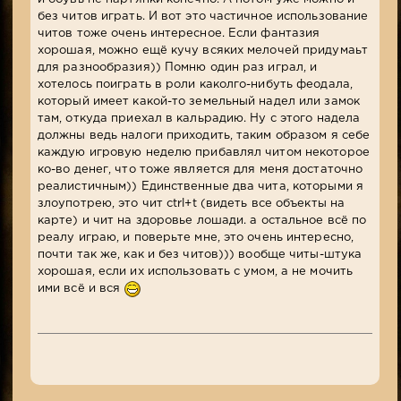
без читов играть. И вот это частичное использование
читов тоже очень интересное. Если фантазия
хорошая, можно ещё кучу всяких мелочей придумаьт
для разнообразия)) Помню один раз играл, и
хотелось поиграть в роли каколго-нибуть феодала,
который имеет какой-то земельный надел или замок
там, откуда приехал в кальрадию. Ну с этого надела
должны ведь налоги приходить, таким образом я себе
каждую игровую неделю прибавлял читом некоторое
ко-во денег, что тоже является для меня достаточно
реалистичным)) Единственные два чита, которыми я
злоупотрею, это чит ctrl+t (видеть все объекты на
карте) и чит на здоровье лошади. а остальное всё по
реалу играю, и поверьте мне, это очень интересно,
почти так же, как и без читов))) вообще читы-штука
хорошая, если их использовать с умом, а не мочить
ими всё и вся