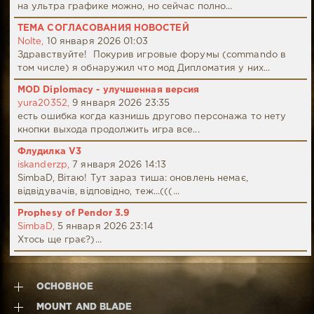
на ультра графике можно, но сейчас полно...
ТЕМА СОГЛАСОВАНИЯ НОВОСТЕЙ
Nolte,
10 января 2026 01:03
Здравствуйте! Покурив игровые форумы (commando в
том числе) я обнаружил что мод Дипломатия у них...
MOD Diplomacy - улучшенная версия
yura20352,
9 января 2026 23:35
есть ошибка когда казнишь другово персонажа то нету
кнопки выхода продолжить игра все...
Флудилка V3
iskanderzp,
7 января 2026 14:13
SimbaD, Вітаю! Тут зараз тиша: оновлень немає,
відвідувачів, відповідно, теж...(((...
Prophesy of Pendor 3.9
SimbaD,
5 января 2026 23:14
Хтось ще грає?)...
ОСНОВНОЕ
MOUNT AND BLADE