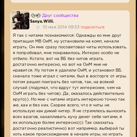
Друг сообщества
Sanya.Willi.
10 мая 2014 09:53
поделиться
Я так с читами познакомился: Однажды ко мне друг
притащил MB ОиМ, ну установили на комп, начали
играть. Он мне сразу посоветовал читы использовать.
я попробовал, мне понравилось. Интерес особо не
отбило. Кстати, вот на ВБ без читов играть
достаточно интересно, но вот на ОиМ мне не
нравится. Ну потом я удалили ОиМ, и установил ВБ.
сначала тоже играл с читами, был в восторге от игры.
потом решил поиграть без читов, так, на всякий
случай (подумал, что вдруг тут интереснее, чем на
ОиМ играть без читов). Да, оказалось действительно
круто)). Но мне с читами играть интересно точно так
же, как и без них. Скорее всего, что я читы не
использую как дикий читер. Я не стремлюсь выносить
всех врагов, накапливать кучу денег себе читами, я
их использую более интересно))) Так сказхатьь
достаточно реалистично) вот например, выбирай ты
хоть какое происхождение в начале игры, но играть