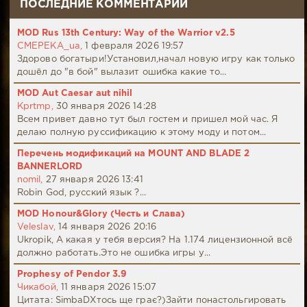
ПОСЛЕДНИЕ КОММЕНТАРИИ
MOD Rus 13th Century: Way of the Warrior v2.5
CMEPEKA_ua,
1 февраля 2026 19:57
Здорово богатыри!Установил,начал новую игру как только
дошёл до "в бой" вылазит ошибка какие то...
MOD Aut Caesar aut nihil
Kprtmp,
30 января 2026 14:28
Всем привет давно тут был гостем и пришел мой час. Я
делаю полную руссификацию к этому моду и потом...
Перечень модификаций на MOUNT AND BLADE 2
BANNERLORD
nomil,
27 января 2026 13:41
Robin God, русский язык ?...
MOD Honour&Glory (Честь и Слава)
Veleslav,
14 января 2026 20:16
Ukropik, А какая у тебя версия? На 1.174 лицензионной всё
должно работать.Это не ошибка игры у...
Prophesy of Pendor 3.9
Чикабой,
11 января 2026 15:07
Цитата: SimbaDХтось ще грає?)Зайти понастольгировать