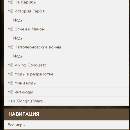
MB На Карибы
MB История Героя
Моды
MB Огнём и Мечом
Моды
MB Наполеоновские войны
Моды
MB Viking Conquest
MB Моды в разработке
MB Мини моды
MB Чит-коды
Han Xiongnu Wars
НАВИГАЦИЯ
Все игры