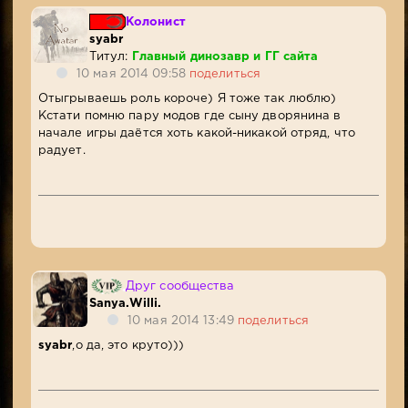
Колонист
syabr
Титул:
Главный динозавр и ГГ сайта
10 мая 2014 09:58
поделиться
Отыгрываешь роль короче) Я тоже так люблю)
Кстати помню пару модов где сыну дворянина в
начале игры даётся хоть какой-никакой отряд, что
радует.
Друг сообщества
Sanya.Willi.
10 мая 2014 13:49
поделиться
syabr
,о да, это круто)))