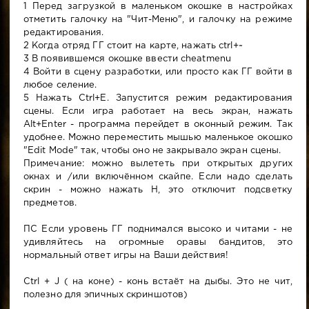
1 Перед загрузкой в маленьком окошке в настройках
отметить галочку на "Чит-Меню", и галочку на режиме
редактирования.
2 Когда отряд ГГ стоит на карте, нажать ctrl+~
3 В появившемся окошке ввести cheatmenu
4 Войти в сцену разработки, или просто как ГГ войти в
любое селение.
5 Нажать Ctrl+E. Запустится режим редактирования
сцены. Если игра работает на весь экран, нажать
Alt+Enter - программа перейдет в оконный режим. Так
удобнее. Можно переместить мышью маленькое окошко
"Edit Mode" так, чтобы оно не закрывало экран сцены.
Примечание: можно вылететь при открытых других
окнах и /или включённом скайпе. Если надо сделать
скрин - можно нажать H, это отключит подсветку
предметов.
ПС Если уровень ГГ поднимался высоко и читами - не
удивляйтесь на огромные оравы бандитов, это
нормальный ответ игры на Ваши действия!
Ctrl + J ( на коне) - конь встаёт на дыбы. Это не чит,
полезно для эпичных скриншотов)