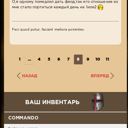
О,я одному помедлил дать феод,так его отношение ко
мне стало портиться каждый день на 1или2
Feci quod potui, faciant meliora potentes.
1
...
4
5
6
7
8
9
10
11
12
..
НАЗАД
ВПЕРЕД
COMMANDO