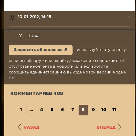
10-01-2012, 14:15
TRiOLD
Гайд
10-
01-
Запросить обновление 🔔
- используйте эту кнопку
2012,
14:15
если вы обнаружили ошибку/искажение содержимого/
Комментариев:
отсутствие контента в новости или если хотите
408
сообщить администрации о выходе новой версии мода и
Просмотров:
т.п.
383
235
КОММЕНТАРИЕВ 408
1
...
4
5
6
7
8
9
10
11
12
..
НАЗАД
ВПЕРЕД