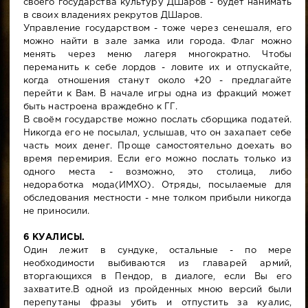
своего государства культуру ДШаров - будет нанимать
в своих владениях рекрутов ДШаров.
Управление государством - тоже через сенешаля, его
можно найти в зале замка или города. Флаг можно
менять через меню лагеря многократно. Чтобы
переманить к себе лордов - ловите их и отпускайте,
когда отношения станут около +20 - предлагайте
перейти к Вам. В начале игры одна из фракций может
быть настроена враждебно к ГГ.
В своём государстве можно послать сборщика податей.
Никогда его не посылал, услышав, что он захапает себе
часть моих денег. Проще самостоятельно доехать во
время перемирия. Если его можно послать только из
одного места - возможно, это столица, либо
недоработка мода(ИМХО). Отряды, посылаемые для
обследования местности - мне толком прибыли никогда
не приносили.
6 КУАЛИСЫ.
Один лежит в сундуке, остальные - по мере
необходимости выбиваются из главарей армий,
вторгающихся в Пендор, в диалоге, если Вы его
захватите.В одной из пройденных мною версий были
перепутаны фразы убить и отпустить за куалис,