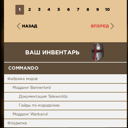
1
2
3
4
5
6
7
8
9
10
...
2
НАЗАД
ВПЕРЕД
COMMANDO
Фабрика модов
Моддинг Bannerlord
Документация Taleworlds
Гайды по мододелию
Моддинг Warband
Флудилка