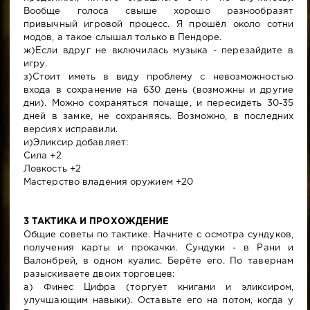
Вообще голоса свыше хорошо разнообразят
привычный игровой процесс. Я прошёл около сотни
модов, а такое слышал только в Пендоре.
ж)Если вдруг не включилась музыка - перезайдите в
игру.
з)Стоит иметь в виду проблему с невозможностью
входа в сохранение на 630 день (возможны и другие
дни). Можно сохраняться почаще, и пересидеть 30-35
дней в замке, не сохраняясь. Возможно, в последних
версиях исправили.
и)Эликсир добавляет:
Сила +2
Ловкость +2
Мастерство владения оружием +20
3 ТАКТИКА И ПРОХОЖДЕНИЕ
Общие советы по тактике. Начните с осмотра сундуков,
получения карты и прокачки. Сундуки - в Рани и
Валонбрей, в одном куалис. Берёте его. По тавернам
разыскиваете двоих торговцев:
а) Финес Цифра (торгует книгами и эликсиром,
улучшающим навыки). Оставьте его на потом, когда у