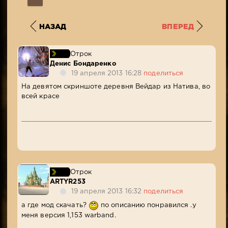
НАЗАД
ВПЕРЕД
Отрок
Денис Бондаренко
19 апреля 2013 16:28
поделиться
На девятом скриншоте деревня Вейдар из Натива, во
всей красе
Отрок
ARTYR253
19 апреля 2013 16:32
поделиться
а где мод скачать?
по описанию понравился .у
меня версия 1,153 warband.