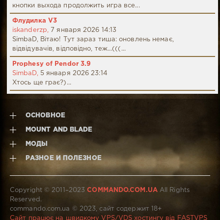
кнопки выхода продолжить игра все...
Флудилка V3
iskanderzp,
7 января 2026 14:13
SimbaD, Вітаю! Тут зараз тиша: оновлень немає,
відвідувачів, відповідно, теж...(((...
Prophesy of Pendor 3.9
SimbaD,
5 января 2026 23:14
Хтось ще грає?)...
ОСНОВНОЕ
MOUNT AND BLADE
МОДЫ
РАЗНОЕ И ПОЛЕЗНОЕ
Copyright © 2011–2023
COMMANDO.COM.UA
All Rights
Reserved.
commando.com.ua © 2023, сайт содержит 18+
Сайт працює на швидкому VPS/VDS хостингу від FASTVPS