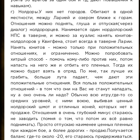
убить 50 врагов за один бой и тд; дают повышения к
навыкам).
г) Нолдоры.У них нет городов. Обитают в одной
местности, между Ларией и озером ближе к горам.
Отношения можно поднять, глуша и отпуская(через
диалог) нолдорорцев. Нанимается один нордолорский
НПС в таверне, и можно за куалис нанять юнитов-
нолдолоров у Квигфена, стоит всегда в таверне Ларии.
Нанять юнитов - можно только при положительных
отношениях, и ограниченно. Можно попробовать
хитрый способ - помочь кому-либо против них, потом
напасть на него же и отбить его пленных. Тогда их
можно будет взять в отряд. По мне, так лучше их
грабить, больше лута падает, чем дают эти
положительные отношения. Вся польза положительных
отношений - в том что они на Вас не станут нападать,
ну а оно очень ли надо? Обычно всю игру,где-то со
средних уровней, с ними воюю, выбивая ценный
нолдорский шмот и отличных коней, которых нет в
продаже. Отношения в очень глубокий минус стараюсь
не заводить (помня о том, что потом их всё равно
поднимать). Просто отпускаю наименее ценных пленных
при каждом бое, а более дорогих - продаю.Получается
баланс где-то около -20, его стараюсь придерживаться.