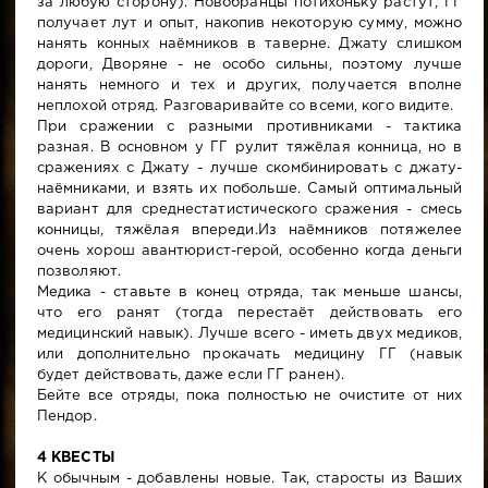
за любую сторону). Новобранцы потихоньку растут, ГГ
получает лут и опыт, накопив некоторую сумму, можно
нанять конных наёмников в таверне. Джату слишком
дороги, Дворяне - не особо сильны, поэтому лучше
нанять немного и тех и других, получается вполне
неплохой отряд. Разговаривайте со всеми, кого видите.
При сражении с разными противниками - тактика
разная. В основном у ГГ рулит тяжёлая конница, но в
сражениях с Джату - лучше скомбинировать с джату-
наёмниками, и взять их побольше. Самый оптимальный
вариант для среднестатистического сражения - смесь
конницы, тяжёлая впереди.Из наёмников потяжелее
очень хорош авантюрист-герой, особенно когда деньги
позволяют.
Медика - ставьте в конец отряда, так меньше шансы,
что его ранят (тогда перестаёт действовать его
медицинский навык). Лучше всего - иметь двух медиков,
или дополнительно прокачать медицину ГГ (навык
будет действовать, даже если ГГ ранен).
Бейте все отряды, пока полностью не очистите от них
Пендор.
4 КВЕСТЫ
К обычным - добавлены новые. Так, старосты из Ваших