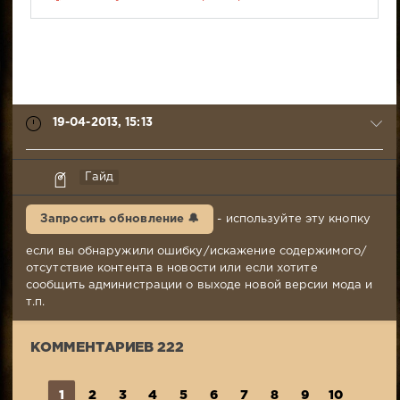
19-04-2013, 15:13
syabr
Гайд
19-
04-
Запросить обновление 🔔
- используйте эту кнопку
2013,
15:13
если вы обнаружили ошибку/искажение содержимого/
Комментариев:
отсутствие контента в новости или если хотите
222
сообщить администрации о выходе новой версии мода и
Просмотров:
т.п.
375
210
КОММЕНТАРИЕВ 222
1
2
3
4
5
6
7
8
9
10
...
2