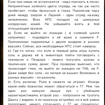
Если они никак не встречаются - надо поискать в лесах.
Неприметные зелёного цвета отряды, не так уж часто
пробегают, чтобы бросаться в глаза. Поколесив пару
дней между озером и Ларией - один отряд нахожу
непременно. Всех НПС посадил на шикарных
нолдорских коней. Не забывайте взять в бой
оглушающее оружие.
д) Если не выйти из локации ( в соляной шахте
например) - подойдите к её краю и нажмите F.
Припоминаю подземелье с двумя входами в ранних
версиях. Сейчас, все необходимые НПС стоят наверху.
е) Где-то читал, что если в первый день игры купить
соль и держа её в инвентаре пойти поговорить с
тренером о Пендоре - можно получить куалис и
приличную сумму денег. При проверке выяснил, что
происходит глюк, не выйти из локации ни ТАБ, ни F.
Даже зайдя без соли - из лагеря не вышел. Возможно, в
разных версиях - по-разному.
ё) Есть религии. Роли в сюжете не играют. Иногда
какое-либо божество может обратиться к ГГ. Мне так
один раз скинули свыше лук с убойными
характеристиками, второй раз - попросили не трогать
Джату ( видимо, я их черезчур истребил, но я всё равно
продолжил, ничего страшного с ГГ не случилось).