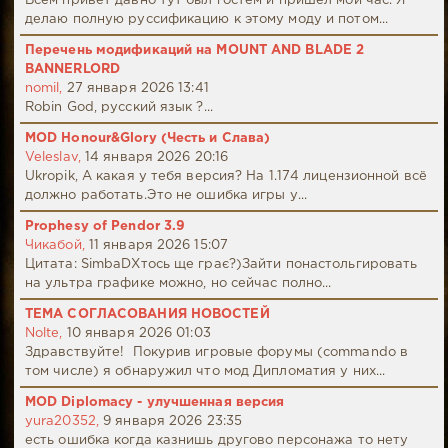
Всем привет давно тут был гостем и пришел мой час. Я
делаю полную руссификацию к этому моду и потом...
Перечень модификаций на MOUNT AND BLADE 2
BANNERLORD
nomil,
27 января 2026 13:41
Robin God, русский язык ?...
MOD Honour&Glory (Честь и Слава)
Veleslav,
14 января 2026 20:16
Ukropik, А какая у тебя версия? На 1.174 лицензионной всё
должно работать.Это не ошибка игры у...
Prophesy of Pendor 3.9
Чикабой,
11 января 2026 15:07
Цитата: SimbaDХтось ще грає?)Зайти понастольгировать
на ультра графике можно, но сейчас полно...
ТЕМА СОГЛАСОВАНИЯ НОВОСТЕЙ
Nolte,
10 января 2026 01:03
Здравствуйте! Покурив игровые форумы (commando в
том числе) я обнаружил что мод Дипломатия у них...
MOD Diplomacy - улучшенная версия
yura20352,
9 января 2026 23:35
есть ошибка когда казнишь другово персонажа то нету