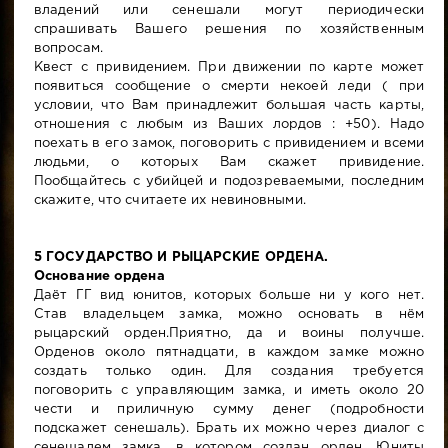
владений или сенешали могут периодически
спрашивать Вашего решения по хозяйственным
вопросам.
Квест с привидением. При движении по карте может
появиться сообщение о смерти некоей леди ( при
условии, что Вам принадлежит большая часть карты,
отношения с любым из Ваших лордов : +50). Надо
поехать в его замок, поговорить с привидением и всеми
людьми, о которых Вам скажет привидение.
Пообщайтесь с убийцей и подозреваемыми, последним
скажите, что считаете их невиновными.
5 ГОСУДАРСТВО И РЫЦАРСКИЕ ОРДЕНА.
Основание ордена
Даёт ГГ вид юнитов, которых больше ни у кого нет.
Став владельцем замка, можно основать в нём
рыцарский орден.Приятно, да и воины получше.
Орденов около пятнадцати, в каждом замке можно
создать только один. Для создания требуется
поговорить с управляющим замка, и иметь около 20
чести и приличную сумму денег (подробности
подскажет сенешаль). Брать их можно через диалог с
сенешалем замка, в котором создан орден. Юниты