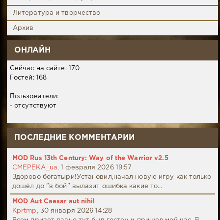
Литература и творчество
Архив
ОНЛАЙН
Сейчас на сайте: 170
Гостей: 168
Пользователи:
- отсутствуют
ПОСЛЕДНИЕ КОММЕНТАРИИ
MOD Rus 13th Century: Way of the Warrior v2.5
CMEPEKA_ua,
1 февраля 2026 19:57
Здорово богатыри!Установил,начал новую игру как только
дошёл до "в бой" вылазит ошибка какие то...
MOD Aut Caesar aut nihil
Kprtmp,
30 января 2026 14:28