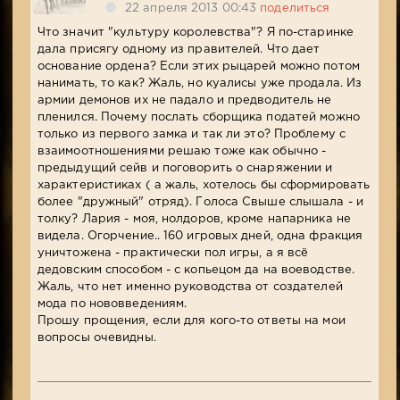
22 апреля 2013 00:43
поделиться
Что значит "культуру королевства"? Я по-старинке
дала присягу одному из правителей. Что дает
основание ордена? Если этих рыцарей можно потом
нанимать, то как? Жаль, но куалисы уже продала. Из
армии демонов их не падало и предводитель не
пленился. Почему послать сборщика податей можно
только из первого замка и так ли это? Проблему с
взаимоотношениями решаю тоже как обычно -
предыдущий сейв и поговорить о снаряжении и
характеристиках ( а жаль, хотелось бы сформировать
более "дружный" отряд). Голоса Свыше слышала - и
толку? Лария - моя, нолдоров, кроме напарника не
видела. Огорчение.. 160 игровых дней, одна фракция
уничтожена - практически пол игры, а я всё
дедовским способом - с копьецом да на воеводстве.
Жаль, что нет именно руководства от создателей
мода по нововведениям.
Прошу прощения, если для кого-то ответы на мои
вопросы очевидны.