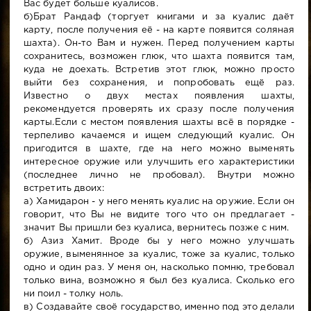
Вас будет больше куалисов.
б)Брат Рандаф (торгует книгами и за куалис даёт
карту, после получения её - на карте появится соляная
шахта). Он-то Вам и нужен. Перед получением карты
сохранитесь, возможен глюк, что шахта появится там,
куда не доехать. Встретив этот глюк, можно просто
выйти без сохранения, и попробовать ещё раз.
Известно о двух местах появления шахты,
рекомендуется проверять их сразу после получения
карты.Если с местом появления шахты всё в порядке -
терпеливо качаемся и ищем следующий куалис. Он
пригодится в шахте, где на него можно выменять
интересное оружие или улучшить его характеристики
(последнее лично не пробовал). Внутри можно
встретить двоих:
а) Хамидарон - у него менять куалис на оружие. Если он
говорит, что Вы не видите того что он предлагает -
значит Вы пришли без куалиса, вернитесь позже с ним.
б) Азиз Хамит. Вроде бы у него можно улучшать
оружие, выменянное за куалис, тоже за куалис, только
одно и один раз. У меня он, насколько помню, требовал
только вина, возможно я был без куалиса. Сколько его
ни поил - толку ноль.
в) Создавайте своё государство, именно под это делали