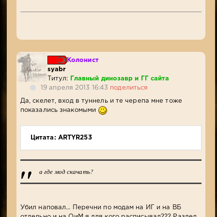
Колонист
syabr
Титул:
Главный динозавр и ГГ сайта
19 апреля 2013 16:43
поделиться
Да, скелет, вход в туннель и те черепа мне тоже
показались знакомыми
Цитата: ARTYR253
а где мод скачать?
Убил наповал... Перечни по модам на ИГ и на ВБ
отдельно и на ОиМ я для кого расписывал??? Раздел