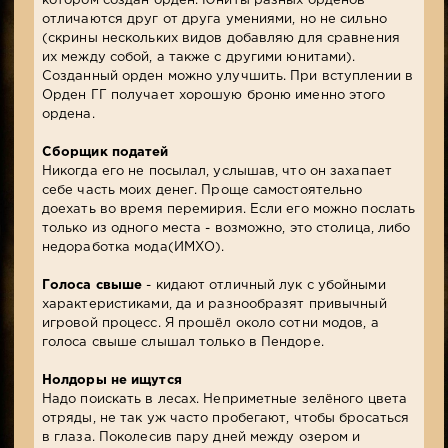
котором создан орден. Юниты разных орденов
отличаются друг от друга умениями, но не сильно
(скрины нескольких видов добавляю для сравнения
их между собой, а также с другими юнитами).
Созданный орден можно улучшить. При вступлении в
Орден ГГ получает хорошую броню именно этого
ордена.
Сборщик податей
Никогда его не посылал, услышав, что он захапает
себе часть моих денег. Проще самостоятельно
доехать во время перемирия. Если его можно послать
только из одного места - возможно, это столица, либо
недоработка мода(ИМХО).
Голоса свыше
- кидают отличный лук с убойными
характеристиками, да и разнообразят привычный
игровой процесс. Я прошёл около сотни модов, а
голоса свыше слышал только в Пендоре.
Нолдоры не ищутся
Надо поискать в лесах. Неприметные зелёного цвета
отряды, не так уж часто пробегают, чтобы бросаться
в глаза. Поколесив пару дней между озером и