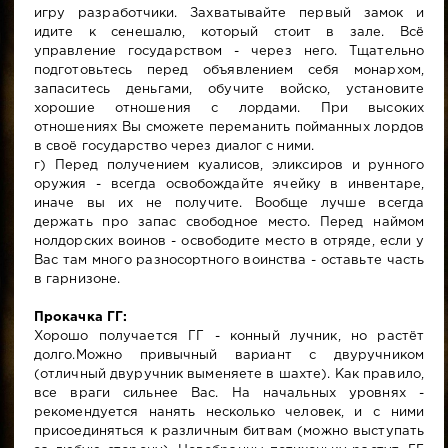
игру разработчики. Захватывайте первый замок и
идите к сенешалю, который стоит в зале. Всё
управление государством - через него. Тщательно
подготовьтесь перед объявлением себя монархом,
запаситесь деньгами, обучите войско, установите
хорошие отношения с лордами. При высоких
отношениях Вы сможете переманить пойманных лордов
в своё государство через диалог с ними.
г) Перед получением куалисов, эликсиров и рунного
оружия - всегда освобождайте ячейку в инвентаре,
иначе вы их не получите. Вообще лучше всегда
держать про запас свободное место. Перед наймом
нолдорских воинов - освободите место в отряде, если у
Вас там много разносортного воинства - оставьте часть
в гарнизоне.
Прокачка ГГ:
Хорошо получается ГГ - конный лучник, но растёт
долго.Можно привычный вариант с двуручником
(отличный двуручник выменяете в шахте). Как правило,
все враги сильнее Вас. На начальных уровнях -
рекомендуется нанять несколько человек, и с ними
присоединяться к различным битвам (можно выступать