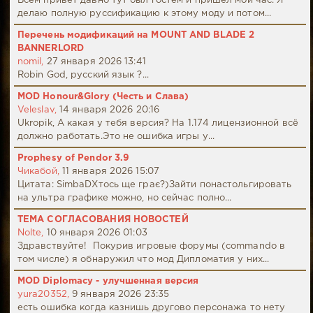
Всем привет давно тут был гостем и пришел мой час. Я
делаю полную руссификацию к этому моду и потом...
Перечень модификаций на MOUNT AND BLADE 2
BANNERLORD
nomil,
27 января 2026 13:41
Robin God, русский язык ?...
MOD Honour&Glory (Честь и Слава)
Veleslav,
14 января 2026 20:16
Ukropik, А какая у тебя версия? На 1.174 лицензионной всё
должно работать.Это не ошибка игры у...
Prophesy of Pendor 3.9
Чикабой,
11 января 2026 15:07
Цитата: SimbaDХтось ще грає?)Зайти понастольгировать
на ультра графике можно, но сейчас полно...
ТЕМА СОГЛАСОВАНИЯ НОВОСТЕЙ
Nolte,
10 января 2026 01:03
Здравствуйте! Покурив игровые форумы (commando в
том числе) я обнаружил что мод Дипломатия у них...
MOD Diplomacy - улучшенная версия
yura20352,
9 января 2026 23:35
есть ошибка когда казнишь другово персонажа то нету