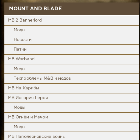
MOUNT AND BLADE
MB 2 Bannerlord
Моды
Новости
Патчи
MB Warband
Моды
Техпроблемы M&B и модов
MB На Карибы
MB История Героя
Моды
MB Огнём и Мечом
Моды
MB Наполеоновские войны