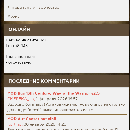
Литература и творчество
Архив
ОНЛАЙН
Сейчас на сайте: 140
Гостей: 138
Пользователи:
- отсутствуют
ПОСЛЕДНИЕ КОММЕНТАРИИ
MOD Rus 13th Century: Way of the Warrior v2.5
CMEPEKA_ua,
1 февраля 2026 19:57
Здорово богатыри!Установил,начал новую игру как только
дошёл до "в бой" вылазит ошибка какие то...
MOD Aut Caesar aut nihil
Kprtmp,
30 января 2026 14:28