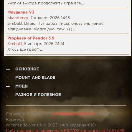
кнопки выхода продолжить игра все...
Флудилка V3
iskanderzp,
7 января 2026 14:13
SimbaD, Вітаю! Тут зараз тиша: оновлень немає,
відвідувачів, відповідно, теж...(((...
Prophesy of Pendor 3.9
SimbaD,
5 января 2026 23:14
Хтось ще грає?)...
ОСНОВНОЕ
MOUNT AND BLADE
МОДЫ
РАЗНОЕ И ПОЛЕЗНОЕ
Copyright © 2011–2023
COMMANDO.COM.UA
All Rights
Reserved.
commando.com.ua © 2023, сайт содержит 18+
Сайт працює на швидкому VPS/VDS хостингу від FASTVPS