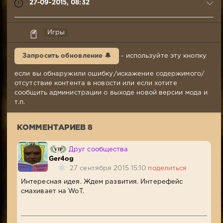
27-09-2015, 08:32
syabr
Игры
27-
09-
Запросить обновление 🔔
- используйте эту кнопку
2015,
08:32
если вы обнаружили ошибку/искажение содержимого/
Комментариев:
отсутствие контента в новости или если хотите
8
сообщить администрации о выходе новой версии мода и
Просмотров:
т.п.
4
519
КОММЕНТАРИЕВ 8
Друг сообщества
Ger4og
27 сентября 2015 15:10
поделиться
Интересная идея. Ждем развития. Интерефейс
смахивает на WoT.