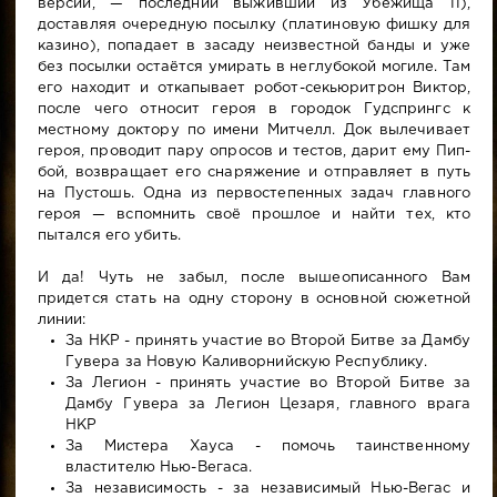
версии, — последний выживший из Убежища 11),
доставляя очередную посылку (платиновую фишку для
казино), попадает в засаду неизвестной банды и уже
без посылки остаётся умирать в неглубокой могиле. Там
его находит и откапывает робот-секьюритрон Виктор,
после чего относит героя в городок Гудспрингс к
местному доктору по имени Митчелл. Док вылечивает
героя, проводит пару опросов и тестов, дарит ему Пип-
бой, возвращает его снаряжение и отправляет в путь
на Пустошь. Одна из первостепенных задач главного
героя — вспомнить своё прошлое и найти тех, кто
пытался его убить.
И да! Чуть не забыл, после вышеописанного Вам
придется стать на одну сторону в основной сюжетной
линии:
За НКР - принять участие во Второй Битве за Дамбу
Гувера за Новую Каливорнийскую Республику.
За Легион - принять участие во Второй Битве за
Дамбу Гувера за Легион Цезаря, главного врага
НКР
За Мистера Хауса - помочь таинственному
властителю Нью-Вегаса.
За независимость - за независимый Нью-Вегас и