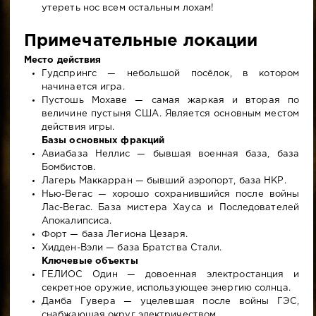
утереть нос всем остальным лохам!
Примечательные локации
Место действия
Гудспрингс — небольшой посёлок, в котором
начинается игра.
Пустошь Мохаве — самая жаркая и вторая по
величине пустыня США. Является основным местом
действия игры.
Базы основных фракций
Авиабаза Неллис — бывшая военная база, база
Бомбистов.
Лагерь Маккарран — бывший аэропорт, база НКР.
Нью-Вегас — хорошо сохранившийся после войны
Лас-Вегас. База мистера Хауса и Последователей
Апокалипсиса.
Форт — база Легиона Цезаря.
Хидден-Вэли — база Братства Стали.
Ключевые объекты
ГЕЛИОС Один — довоенная электростанция и
секретное оружие, использующее энергию солнца.
Дамба Гувера — уцелевшая после войны ГЭС,
снабжающая округ электричеством.