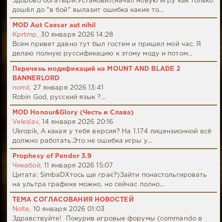
Здорово богатыри!Установил,начал новую игру как только
дошёл до "в бой" вылазит ошибка какие то...
MOD Aut Caesar aut nihil
Kprtmp,
30 января 2026 14:28
Всем привет давно тут был гостем и пришел мой час. Я
делаю полную руссификацию к этому моду и потом...
Перечень модификаций на MOUNT AND BLADE 2
BANNERLORD
nomil,
27 января 2026 13:41
Robin God, русский язык ?...
MOD Honour&Glory (Честь и Слава)
Veleslav,
14 января 2026 20:16
Ukropik, А какая у тебя версия? На 1.174 лицензионной всё
должно работать.Это не ошибка игры у...
Prophesy of Pendor 3.9
Чикабой,
11 января 2026 15:07
Цитата: SimbaDХтось ще грає?)Зайти понастольгировать
на ультра графике можно, но сейчас полно...
ТЕМА СОГЛАСОВАНИЯ НОВОСТЕЙ
Nolte,
10 января 2026 01:03
Здравствуйте! Покурив игровые форумы (commando в