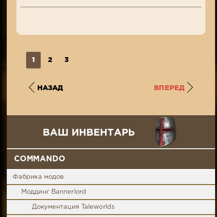
1
2
3
НАЗАД
ВПЕРЕД
COMMANDO
Фабрика модов
Моддинг Bannerlord
Документация Taleworlds