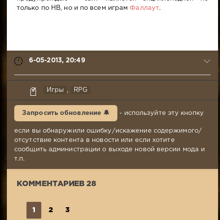
только по НВ, но и по всем играм
Фаллаут
.
6-05-2013, 20:49
Tit
Игры
,
RPG
6-
05-
Запросить обновление 🔔
- используйте эту кнопку
2013,
20:49
если вы обнаружили ошибку/искажение содержимого/
Комментариев:
отсутствие контента в новости или если хотите
28
сообщить администрации о выходе новой версии мода и
Просмотров:
т.п.
7
081
КОММЕНТАРИЕВ 28
1
2
3