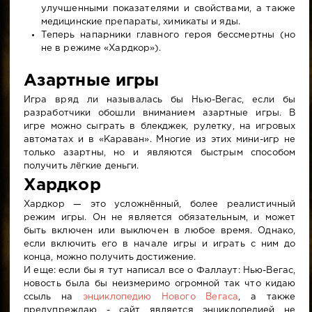
улучшенными показателями и свойствами, а также
медицинские препараты, химикаты и яды.
Теперь напарники главного героя бессмертны (но
не в режиме «Хардкор»).
Азартные игры
Игра вряд ли называлась бы Нью-Вегас, если бы
разработчики обошли вниманием азартные игры. В
игре можно сыграть в блекджек, рулетку, на игровых
автоматах и в «Караван». Многие из этих мини-игр не
только азартны, но и являются быстрым способом
получить лёгкие деньги.
Хардкор
Хардкор — это усложнённый, более реалистичный
режим игры. Он не является обязательным, и может
быть включен или выключен в любое время. Однако,
если включить его в начале игры и играть с ним до
конца, можно получить достижение.
И еще: если бы я тут написал все о Фаллаут: Нью-Вегас,
новость была бы неизмеримо огромной так что кидаю
ссыль на
энциклопедию Нового Вегаса
, а также
предупреждаю - сайт является энциклопедией не