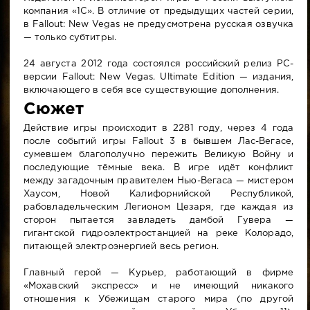
компания «1C». В отличие от предыдущих частей серии,
в Fallout: New Vegas не предусмотрена русская озвучка
— только субтитры.
24 августа 2012 года состоялся российский релиз PC-
версии Fallout: New Vegas. Ultimate Edition — издания,
включающего в себя все существующие дополнения.
Сюжет
Действие игры происходит в 2281 году, через 4 года
после событий игры Fallout 3 в бывшем Лас-Вегасе,
сумевшем благополучно пережить Великую Войну и
последующие тёмные века. В игре идёт конфликт
между загадочным правителем Нью-Вегаса — мистером
Хаусом, Новой Калифорнийской Республикой,
рабовладельческим Легионом Цезаря, где каждая из
сторон пытается завладеть дамбой Гувера —
гигантской гидроэлектростанцией на реке Колорадо,
питающей электроэнергией весь регион.
Главный герой — Курьер, работающий в фирме
«Мохавский экспресс» и не имеющий никакого
отношения к Убежищам старого мира (по другой