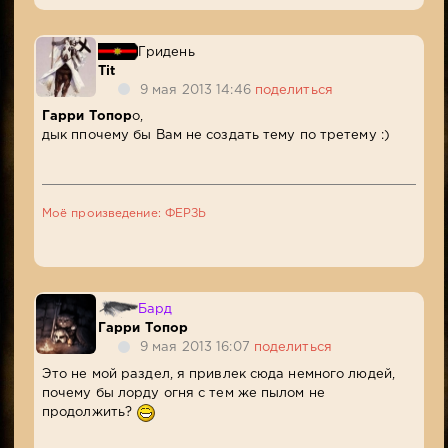
Гридень
Tit
9 мая 2013 14:46
поделиться
Гарри Топор
о,
дык ппочему бы Вам не создать тему по третему :)
Моё произведение: ФЕРЗЬ
Бард
Гарри Топор
9 мая 2013 16:07
поделиться
Это не мой раздел, я привлек сюда немного людей,
почему бы лорду огня с тем же пылом не
продолжить?