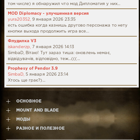
том числе) я обнаружил что мод Дипломатия у них...
MOD Diplomacy - улучшенная версия
yura20352,
9 января 2026 23:35
есть ошибка когда казнишь другово персонажа то нету
кнопки выхода продолжить игра все...
Флудилка V3
iskanderzp,
7 января 2026 14:13
SimbaD, Вітаю! Тут зараз тиша: оновлень немає,
відвідувачів, відповідно, теж...(((...
Prophesy of Pendor 3.9
SimbaD,
5 января 2026 23:14
Хтось ще грає?)...
ОСНОВНОЕ
MOUNT AND BLADE
МОДЫ
РАЗНОЕ И ПОЛЕЗНОЕ