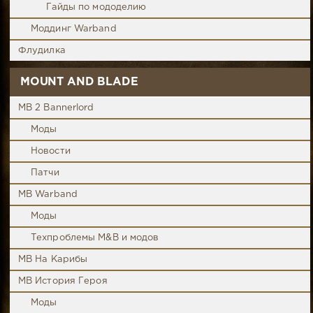
Гайды по мододелию
Моддинг Warband
Флудилка
MOUNT AND BLADE
MB 2 Bannerlord
Моды
Новости
Патчи
MB Warband
Моды
Техпроблемы M&B и модов
MB На Карибы
MB История Героя
Моды