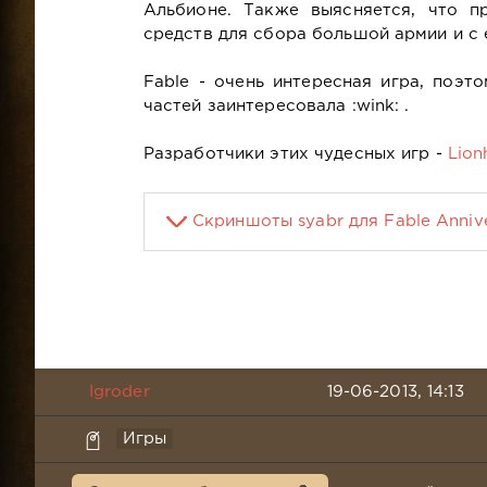
Альбионе. Также выясняется, что п
средств для сбора большой армии и с
Fable - очень интересная игра, поэт
частей заинтересовала :wink: .
Разработчики этих чудесных игр -
Lion
Скриншоты syabr для Fable Anniv
Igroder
19-06-2013, 14:13
Игры