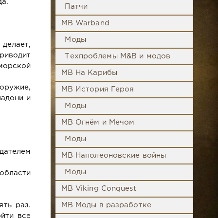
а.
Патчи
MB Warband
Моды
делает,
приводит
Техпроблемы M&B и модов
морской
MB На Карибы
оружие,
MB История Героя
ладони и
Моды
MB Огнём и Мечом
Моды
здателем
MB Наполеоновские войны
Моды
области
MB Viking Conquest
ть раз.
MB Моды в разработке
йти все