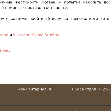
ричина жестокости Логана — попытка накопить дос
 её помощью противостоять врагу.
ому я советую пройти её всем до единого, кого хоть
head
и
Microsoft Game Studios
ersary
Комментариев: 16
Просмотров: 11 296