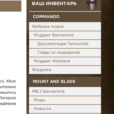
COMMANDO
Фабрика модов
Моддинг Bannerlord
Документация Taleworlds
Гайды по мододелию
Моддинг Warband
Флудилка
os. Xbox
MOUNT AND BLADE
ительно
MB 2 Bannerlord
ришлось
Питером
Моды
Эльфмана
Новости