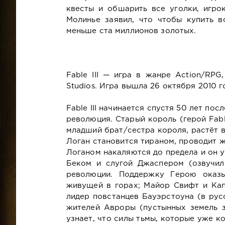
квесты и обшарить все уголки, игро
Молинье заявил, что чтобы купить 
меньше ста миллионов золотых.
Fable III — игра в жанре Action/RPG
Studios. Игра вышла 26 октября 2010 го
Fable III начинается спустя 50 лет по
революция. Старый король (герой Fabl
младший брат/сестра короля, растёт 
Логан становится тираном, проводит 
Логаном накаляются до предела и он 
Беком и слугой Джаспером (озвучил
революции. Поддержку Герою оказы
живущей в горах; Майор Свифт и Ка
лидер повстанцев Бауэрстоуна (в рус
жителей Авроры (пустынных земель з
узнает, что силы тьмы, которые уже 