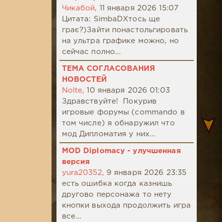
Чикабой,
11 января 2026 15:07
Цитата: SimbaDХтось ще
грає?)Зайти понастольгировать
на ультра графике можно, но
сейчас полно...
ТЕМА СОГЛАСОВАНИЯ
НОВОСТЕЙ
Nolte,
10 января 2026 01:03
Здравствуйте! Покурив
игровые форумы (commando в
том числе) я обнаружил что
мод Дипломатия у них...
MOD Diplomacy - улучшенная
версия
yura20352,
9 января 2026 23:35
есть ошибка когда казнишь
другово персонажа то нету
кнопки выхода продолжить игра
все...