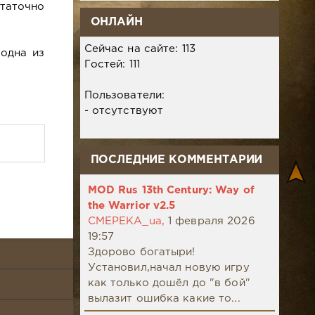
таточно
ОНЛАЙН
Сейчас на сайте: 113
 одна из
Гостей: 111
Пользователи:
- отсутствуют
ПОСЛЕДНИЕ КОММЕНТАРИИ
MOD Rus 13th Century: Way of
the Warrior v2.5
CMEPEKA_ua,
1 февраля 2026
19:57
Здорово богатыри!
Установил,начал новую игру
как только дошёл до "в бой"
вылазит ошибка какие то...