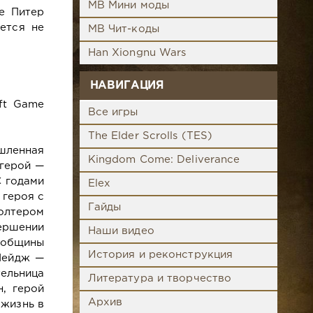
MB Мини моды
е Питер
ется не
MB Чит-коды
Han Xiongnu Wars
НАВИГАЦИЯ
oft Game
Все игры
The Elder Scrolls (TES)
ышленная
Kingdom Come: Deliverance
 герой —
С годами
Elex
 героя с
Гайды
Уолтером
ершении
Наши видео
 общины
История и реконструкция
Пейдж —
тельница
Литература и творчество
, герой
Архив
 жизнь в