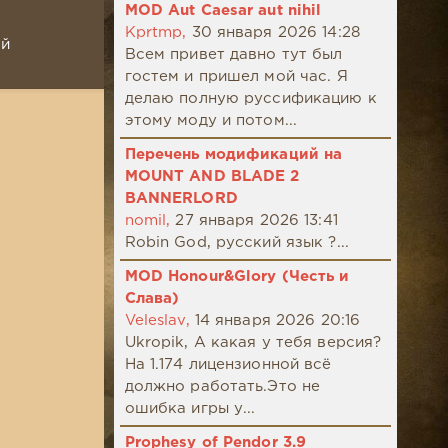
MOD Aut Caesar aut nihil
Kprtmp,
30 января 2026 14:28
ой
Всем привет давно тут был
гостем и пришел мой час. Я
делаю полную руссификацию к
этому моду и потом...
Перечень модификаций на
MOUNT AND BLADE 2
BANNERLORD
nomil,
27 января 2026 13:41
Robin God, русский язык ?...
MOD Honour&Glory (Честь и
Слава)
Veleslav,
14 января 2026 20:16
Ukropik, А какая у тебя версия?
На 1.174 лицензионной всё
должно работать.Это не
ошибка игры у...
Prophesy of Pendor 3.9