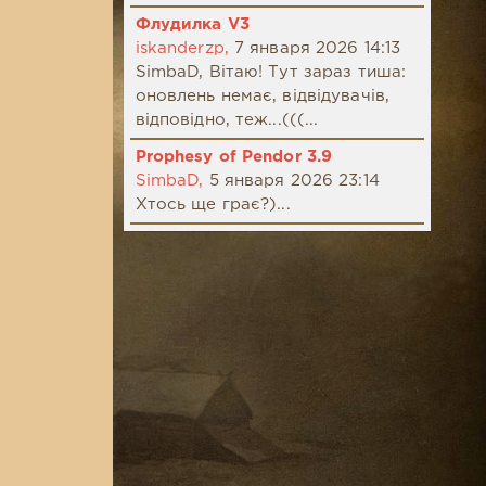
Флудилка V3
iskanderzp,
7 января 2026 14:13
SimbaD, Вітаю! Тут зараз тиша:
оновлень немає, відвідувачів,
відповідно, теж...(((...
Prophesy of Pendor 3.9
SimbaD,
5 января 2026 23:14
Хтось ще грає?)...