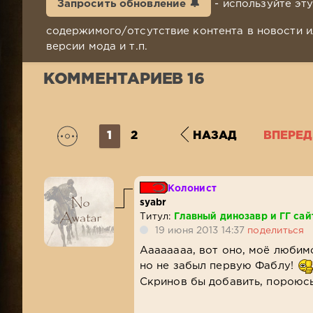
Запросить обновление 🔔
- используйте эт
содержимого/отсутствие контента в новости и
версии мода и т.п.
КОММЕНТАРИЕВ 16
1
2
НАЗАД
ВПЕРЕД
Колонист
syabr
Титул:
Главный динозавр и ГГ сай
19 июня 2013 14:37
поделиться
Аааааааа, вот оно, моё любим
но не забыл первую Фаблу!
Скринов бы добавить, пороюсь