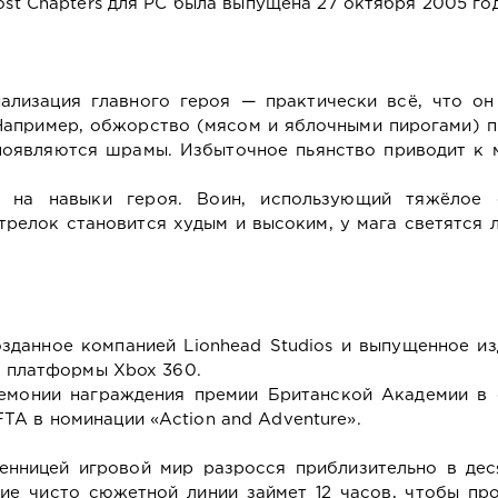
ost Chapters для PC была выпущена 27 октября 2005 год
ализация главного героя — практически всё, что он 
 Например, обжорство (мясом и яблочными пирогами) 
появляются шрамы. Избыточное пьянство приводит к 
 на навыки героя. Воин, использующий тяжёлое 
релок становится худым и высоким, у мага светятся 
созданное компанией Lionhead Studios и выпущенное и
ля платформы Xbox 360.
еремонии награждения премии Британской Академии в 
A в номинации «Action and Adventure».
енницей игровой мир разросся приблизительно в деся
ие чисто сюжетной линии займет 12 часов, чтобы про