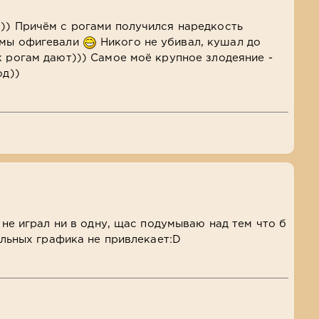
)) Причём с рогами получился наредкость
амы офигевали
Никого не убивал, кушал до
к рогам дают))) Самое моё крупное злодеяние -
од))
о не играл ни в одну, щас подумываю над тем что б
тальных графика не привлекает:D