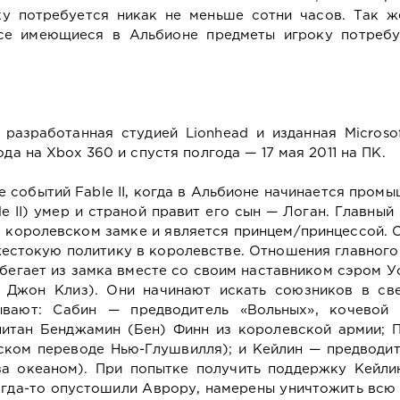
ку потребуется никак не меньше сотни часов. Так ж
все имеющиеся в Альбионе предметы игроку потребу
, разработанная студией Lionhead и изданная Micros
да на Xbox 360 и спустя полгода — 17 мая 2011 на ПК.
сле событий Fable II, когда в Альбионе начинается пром
e II) умер и страной правит его сын — Логан. Главный
в королевском замке и является принцем/принцессой. 
жестокую политику в королевстве. Отношения главного
убегает из замка вместе со своим наставником сэром 
 Джон Клиз). Они начинают искать союзников в св
вают: Сабин — предводитель «Вольных», кочевой
питан Бенджамин (Бен) Финн из королевской армии; 
ском переводе Нью-Глушвилля); и Кейлин — предводи
а океаном). При попытке получить поддержку Кейлин
когда-то опустошили Аврору, намерены уничтожить всю