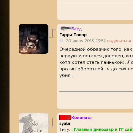
Бард
Гарри Топор
20 июня 2013 23:57
поделиться
Очередной образчик того, как
первую и остался доволен, хо
хотя хотел стать паинькой). Ло
против оборотней.. я до сих п
убил..
Колонист
syabr
Титул:
Главный динозавр и ГГ сай