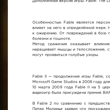
Дополненная версия игры: Fable: The L
Особенностью Fable является персон
влияет на него в определённой мере.
к ожирению. От повреждений в бою 
болезни и тошноте.
Метод сражения оказывает влияние
наращивает мышцы и телосложение, ст
могут проявиться голубые узоры.
Fable II — продолжение игры Fable, 
Microsoft Game Studios в 2008 году д
10 марта 2009 года Fable II на 5 ц
видеоигр была присуждена премия BAFT
В Fable 2 по сравнению с предшеств
Питер Молинье заявил что прохожден