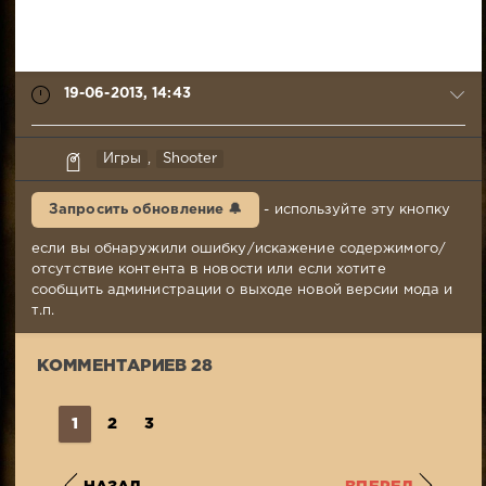
19-06-2013, 14:43
Igroder
Игры
,
Shooter
19-
06-
Запросить обновление 🔔
- используйте эту кнопку
2013,
14:43
если вы обнаружили ошибку/искажение содержимого/
Комментариев:
отсутствие контента в новости или если хотите
28
сообщить администрации о выходе новой версии мода и
Просмотров:
т.п.
13
282
КОММЕНТАРИЕВ 28
1
2
3