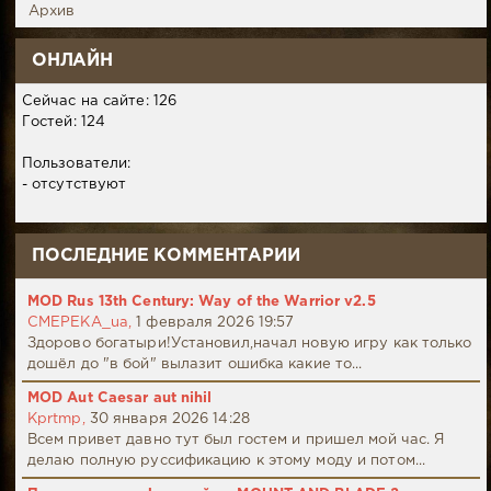
Архив
ОНЛАЙН
Сейчас на сайте: 126
Гостей: 124
Пользователи:
- отсутствуют
ПОСЛЕДНИЕ КОММЕНТАРИИ
MOD Rus 13th Century: Way of the Warrior v2.5
CMEPEKA_ua,
1 февраля 2026 19:57
Здорово богатыри!Установил,начал новую игру как только
дошёл до "в бой" вылазит ошибка какие то...
MOD Aut Caesar aut nihil
Kprtmp,
30 января 2026 14:28
Всем привет давно тут был гостем и пришел мой час. Я
делаю полную руссификацию к этому моду и потом...