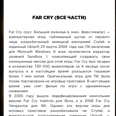
FAR CRY (ВСЕ ЧАСТИ)
Far Cry (рус. Большая разница в знач. форс-мажор) —
компьютерная игра, трёхмерный шутер от первого
лица, разработанный немецкой компанией Crytek и
изданный Ubisoft 23 марта 2004 года как ПК-эксклюзив
для Microsoft Windows. К игре прилагается редактор
уровней Sandbox 1, позволяющий создавать свои
полноценные миссии для этой игры. Far Cry был продан
в количестве 730 000 экземпляров за 4 месяца после
выпуска и в настоящее время разошелся тиражом
более 1 млн копий. Оригинальная игра для ПК была
позже портирована на игровые приставки. В настоящее
время уже снят фильм по игре с одноимённым
названием.
В 2005 году вышла модифицированная консольная
версия Far Cry Instincts для Xbox, а в 2006 Far Cry
Vengeance для Wii. Однако эти версии игры для
игровых приставок разрабатывала не Crytek, а
монреальское подразделение компании Ubisoft —