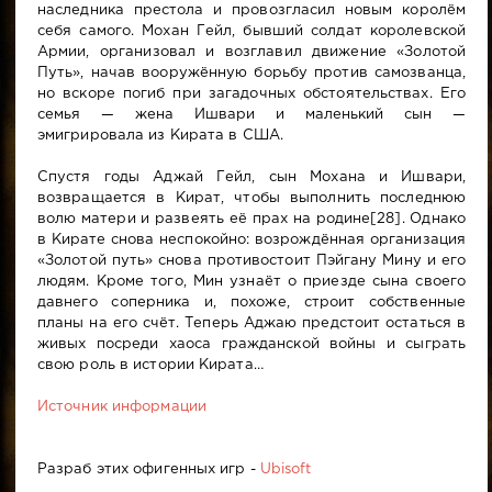
наследника престола и провозгласил новым королём
себя самого. Мохан Гейл, бывший солдат королевской
Армии, организовал и возглавил движение «Золотой
Путь», начав вооружённую борьбу против самозванца,
но вскоре погиб при загадочных обстоятельствах. Его
семья — жена Ишвари и маленький сын —
эмигрировала из Кирата в США.
Спустя годы Аджай Гейл, сын Мохана и Ишвари,
возвращается в Кират, чтобы выполнить последнюю
волю матери и развеять её прах на родине[28]. Однако
в Кирате снова неспокойно: возрождённая организация
«Золотой путь» снова противостоит Пэйгану Мину и его
людям. Кроме того, Мин узнаёт о приезде сына своего
давнего соперника и, похоже, строит собственные
планы на его счёт. Теперь Аджаю предстоит остаться в
живых посреди хаоса гражданской войны и сыграть
свою роль в истории Кирата…
Источник информации
Разраб этих офигенных игр -
Ubisoft