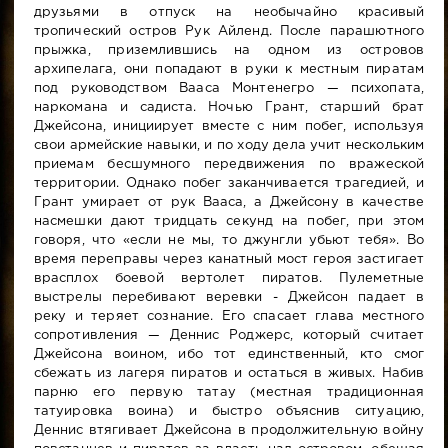
друзьями в отпуск на необычайно красивый
тропический остров Рук Айленд. После парашютного
прыжка, приземлившись на одном из островов
архипелага, они попадают в руки к местным пиратам
под руководством Вааса Монтенегро — психопата,
наркомана и садиста. Ночью Грант, старший брат
Джейсона, инициирует вместе с ним побег, используя
свои армейские навыки, и по ходу дела учит нескольким
приемам бесшумного передвижения по вражеской
территории. Однако побег заканчивается трагедией, и
Грант умирает от рук Вааса, а Джейсону в качестве
насмешки дают тридцать секунд на побег, при этом
говоря, что «если не мы, то джунгли убьют тебя». Во
время переправы через канатный мост героя застигает
врасплох боевой вертолет пиратов. Пулеметные
выстрелы перебивают веревки - Джейсон падает в
реку и теряет сознание. Его спасает глава местного
сопротивления — Деннис Роджерс, который считает
Джейсона воином, ибо тот единственный, кто смог
сбежать из лагеря пиратов и остаться в живых. Набив
парню его первую татау (местная традиционная
татуировка воина) и быстро объяснив ситуацию,
Деннис втягивает Джейсона в продолжительную войну