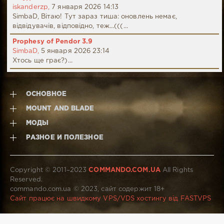
iskanderzp,
7 января 2026 14:13
SimbaD, Вітаю! Тут зараз тиша: оновлень немає,
відвідувачів, відповідно, теж...(((...
Prophesy of Pendor 3.9
SimbaD,
5 января 2026 23:14
Хтось ще грає?)...
ОСНОВНОЕ
MOUNT AND BLADE
МОДЫ
РАЗНОЕ И ПОЛЕЗНОЕ
Copyright © 2011–2023
COMMANDO.COM.UA
All Rights
Reserved.
commando.com.ua © 2023, сайт содержит 18+
Сайт працює на швидкому VPS/VDS хостингу від FASTVPS