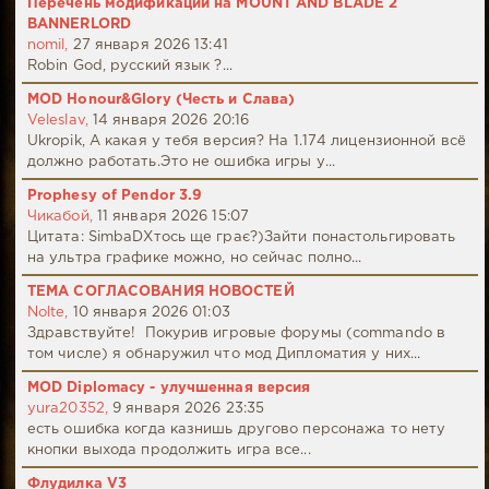
Перечень модификаций на MOUNT AND BLADE 2
BANNERLORD
nomil,
27 января 2026 13:41
Robin God, русский язык ?...
MOD Honour&Glory (Честь и Слава)
Veleslav,
14 января 2026 20:16
Ukropik, А какая у тебя версия? На 1.174 лицензионной всё
должно работать.Это не ошибка игры у...
Prophesy of Pendor 3.9
Чикабой,
11 января 2026 15:07
Цитата: SimbaDХтось ще грає?)Зайти понастольгировать
на ультра графике можно, но сейчас полно...
ТЕМА СОГЛАСОВАНИЯ НОВОСТЕЙ
Nolte,
10 января 2026 01:03
Здравствуйте! Покурив игровые форумы (commando в
том числе) я обнаружил что мод Дипломатия у них...
MOD Diplomacy - улучшенная версия
yura20352,
9 января 2026 23:35
есть ошибка когда казнишь другово персонажа то нету
кнопки выхода продолжить игра все...
Флудилка V3