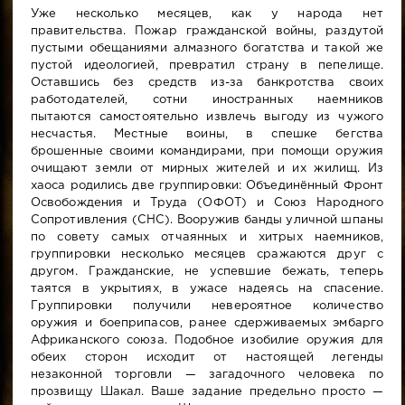
Уже несколько месяцев, как у народа нет
правительства. Пожар гражданской войны, раздутой
пустыми обещаниями алмазного богатства и такой же
пустой идеологией, превратил страну в пепелище.
Оставшись без средств из-за банкротства своих
работодателей, сотни иностранных наемников
пытаются самостоятельно извлечь выгоду из чужого
несчастья. Местные воины, в спешке бегства
брошенные своими командирами, при помощи оружия
очищают земли от мирных жителей и их жилищ. Из
хаоса родились две группировки: Объединённый Фронт
Освобождения и Труда (ОФОТ) и Союз Народного
Сопротивления (СНС). Вооружив банды уличной шпаны
по совету самых отчаянных и хитрых наемников,
группировки несколько месяцев сражаются друг с
другом. Гражданские, не успевшие бежать, теперь
таятся в укрытиях, в ужасе надеясь на спасение.
Группировки получили невероятное количество
оружия и боеприпасов, ранее сдерживаемых эмбарго
Африканского союза. Подобное изобилие оружия для
обеих сторон исходит от настоящей легенды
незаконной торговли — загадочного человека по
прозвищу Шакал. Ваше задание предельно просто —