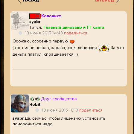
НАЗАД
ВПЕРЕД
Колонист
syabr
Титул:
Главный динозавр и ГГ сайта
19 июня 2013 14:48
поделиться
Обожаю, особенно первую
(третья не пошла, зараза, хотя лицензия
За что
деньги платил, спрашивается...)
Друг сообщества
Hobit
19 июня 2013 16:19
поделиться
syabr
,Да, сейчас чтобы лицензию установить
поморочиться надо