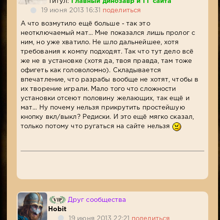
Титул:
Главный динозавр и ГГ сайта
19 июня 2013 16:31
поделиться
А что возмутило ещё больше - так это
неотключаемый мат... Мне показался лишь пролог с
ним, но уже хватило. Не шло дальнейшее, хотя
требования к компу подходят. Так что тут дело всё
же не в установке (хотя да, твоя правда, там тоже
офигеть как головоломно). Складывается
впечатление, что разрабы вообще не хотят, чтобы в
их творение играли. Мало того что сложности
установки отсеют половину желающих, так ещё и
мат... Ну почему нельзя прикрутить простейшую
кнопку вкл/выкл? Редиски. И это ещё мягко сказал,
только потому что ругаться на сайте нельзя
Друг сообщества
Hobit
19 июня 2013 22:21
поделиться