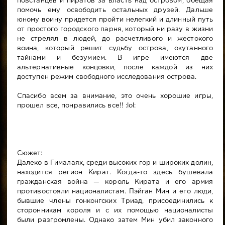
повстанцев и пиратов за власть над островом, обещая
помочь ему освободить остальных друзей. Дальше
юному воину придется пройти нелегкий и длинный путь
от простого городского парня, который ни разу в жизни
не стрелял в людей, до расчетливого и жестокого
воина, который решит судьбу острова, окутанного
тайнами и безумием. В игре имеются две
альтернативные концовки, после каждой из них
доступен режим свободного исследования острова.
Спасибо всем за внимание, это очень хорошие игры,
прошел все, понравились все!! :lol:
Сюжет:
Далеко в Гималаях, среди высоких гор и широких долин,
находится регион Кират. Когда-то здесь бушевала
гражданская война — король Кирата и его армия
противостояли националистам. Пэйган Мин и его люди,
бывшие члены гонконгских Триад, присоединились к
сторонникам короля и с их помощью националисты
были разгромлены. Однако затем Мин убил законного