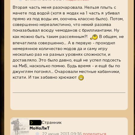
Вторая часть меня разочаровала. Нельзя плыть с
мачете под водой (хотя в модах на 1 часть я убивал
прямо из под воды им, ооочень классно было). Потом,
совершенно нереалистично, что некий раззява
поназабывал всюду чемоданов с бриллиантами. Ну
как можно быть таким рассеянным?!
В общем, не
впечатлила совершенно... А в первую - проходил
немерянное количество модов да и саму игру
несколько раз на разных уровнях сложности, и
доставляло. Это было давно, ещё не успел подсесть
на МиБ, насколько помню. Будь время - и ещё бы по
джунглям погонял... Очаровали местные кабанчики,
кстати. И так забавно хрюкают
Странник
МоНоЛиТ
22 июня 2013 09:36
поделиться