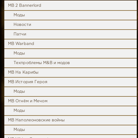
MB 2 Bannerlord
Моды
Новости
Патчи
MB Warband
Моды
Техпроблемы M&B и модов
MB На Карибы
MB История Героя
Моды
MB Огнём и Мечом
Моды
MB Наполеоновские войны
Моды