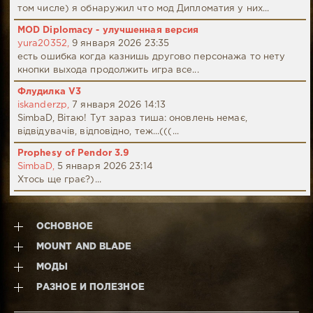
том числе) я обнаружил что мод Дипломатия у них...
MOD Diplomacy - улучшенная версия
yura20352,
9 января 2026 23:35
есть ошибка когда казнишь другово персонажа то нету
кнопки выхода продолжить игра все...
Флудилка V3
iskanderzp,
7 января 2026 14:13
SimbaD, Вітаю! Тут зараз тиша: оновлень немає,
відвідувачів, відповідно, теж...(((...
Prophesy of Pendor 3.9
SimbaD,
5 января 2026 23:14
Хтось ще грає?)...
ОСНОВНОЕ
MOUNT AND BLADE
МОДЫ
РАЗНОЕ И ПОЛЕЗНОЕ