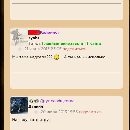
Колонист
syabr
Титул:
Главный динозавр и ГГ сайта
21 июня 2013 23:05
поделиться
Мы тебе надоели???
А ты нам - нисколько...
Друг сообщества
Даниил
20 июля 2013 19:55
поделиться
На какую это игру.