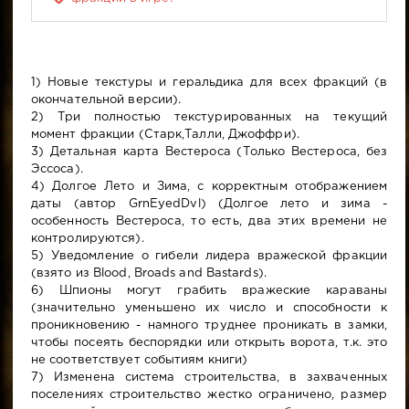
1) Новые текстуры и геральдика для всех фракций (в
окончательной версии).
2) Три полностью текстурированных на текущий
момент фракции (Старк,Талли, Джоффри).
3) Детальная карта Вестероса (Только Вестероса, без
Эссоса).
4) Долгое Лето и Зима, с корректным отображением
даты (автор GrnEyedDvl) (Долгое лето и зима -
особенность Вестероса, то есть, два этих времени не
контролируются).
5) Уведомление о гибели лидера вражеской фракции
(взято из Blood, Broads and Bastards).
6) Шпионы могут грабить вражеские караваны
(значительно уменьшено их число и способности к
проникновению - намного труднее проникать в замки,
чтобы посеять беспорядки или открыть ворота, т.к. это
не соответствует событиям книги)
7) Изменена система строительства, в захваченных
поселениях строительство жестко ограничено, размер