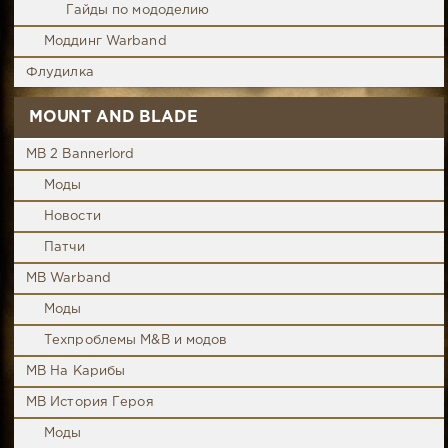
Гайды по мододелию
Моддинг Warband
Флудилка
MOUNT AND BLADE
MB 2 Bannerlord
Моды
Новости
Патчи
MB Warband
Моды
Техпроблемы M&B и модов
MB На Карибы
MB История Героя
Моды