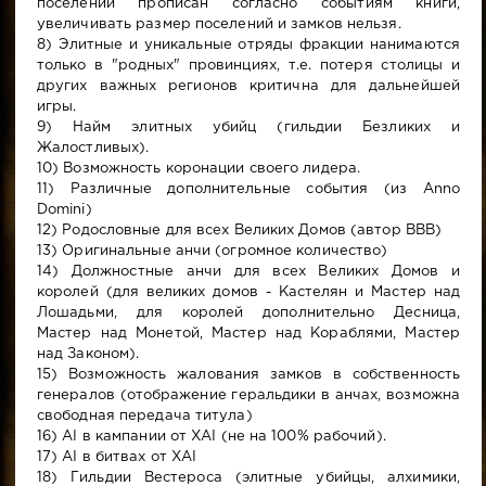
поселений прописан согласно событиям книги,
увеличивать размер поселений и замков нельзя.
8) Элитные и уникальные отряды фракции нанимаются
только в "родных" провинциях, т.е. потеря столицы и
других важных регионов критична для дальнейшей
игры.
9) Найм элитных убийц (гильдии Безликих и
Жалостливых).
10) Возможность коронации своего лидера.
11) Различные дополнительные события (из Anno
Domini)
12) Родословные для всех Великих Домов (автор BBB)
13) Оригинальные анчи (огромное количество)
14) Должностные анчи для всех Великих Домов и
королей (для великих домов - Кастелян и Мастер над
Лошадьми, для королей дополнительно Десница,
Мастер над Монетой, Мастер над Кораблями, Мастер
над Законом).
15) Возможность жалования замков в собственность
генералов (отображение геральдики в анчах, возможна
свободная передача титула)
16) AI в кампании от XAI (не на 100% рабочий).
17) AI в битвах от XAI
18) Гильдии Вестероса (элитные убийцы, алхимики,