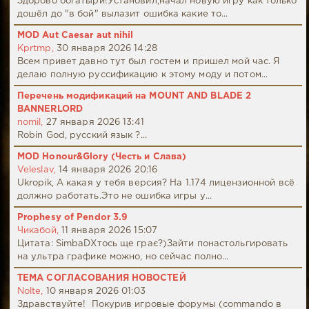
Здорово богатыри!Установил,начал новую игру как только
дошёл до "в бой" вылазит ошибка какие то...
MOD Aut Caesar aut nihil
Kprtmp,
30 января 2026 14:28
Всем привет давно тут был гостем и пришел мой час. Я
делаю полную руссификацию к этому моду и потом...
Перечень модификаций на MOUNT AND BLADE 2
BANNERLORD
nomil,
27 января 2026 13:41
Robin God, русский язык ?...
MOD Honour&Glory (Честь и Слава)
Veleslav,
14 января 2026 20:16
Ukropik, А какая у тебя версия? На 1.174 лицензионной всё
должно работать.Это не ошибка игры у...
Prophesy of Pendor 3.9
Чикабой,
11 января 2026 15:07
Цитата: SimbaDХтось ще грає?)Зайти понастольгировать
на ультра графике можно, но сейчас полно...
ТЕМА СОГЛАСОВАНИЯ НОВОСТЕЙ
Nolte,
10 января 2026 01:03
Здравствуйте! Покурив игровые форумы (commando в