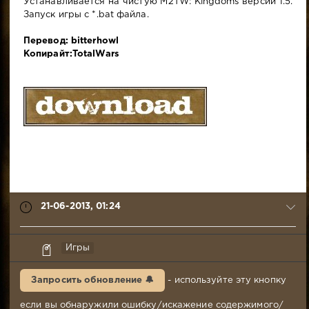
Устанавливается на чистую M2TW: Kingdoms версии 1.5.
Запуск игры с *.bat файла.
Перевод: bitterhowl
Копирайт:TotalWars
21-06-2013, 01:24
Гарри
Игры
Топор
21-
Запросить обновление 🔔
- используйте эту кнопку
06-
2013,
если вы обнаружили ошибку/искажение содержимого/