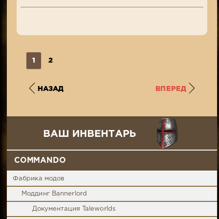
1
2
НАЗАД
ВПЕРЕД
COMMANDO
Фабрика модов
Моддинг Bannerlord
Документация Taleworlds