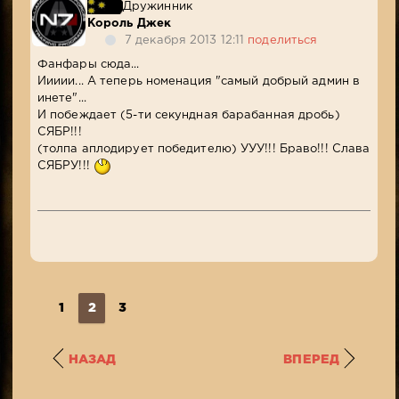
Дружинник
Король Джек
7 декабря 2013 12:11
поделиться
Фанфары сюда...
Иииии... А теперь номенация "самый добрый админ в
инете"...
И побеждает (5-ти секундная барабанная дробь)
СЯБР!!!
(толпа аплодирует победителю) УУУ!!! Браво!!! Слава
СЯБРУ!!!
1
2
3
НАЗАД
ВПЕРЕД