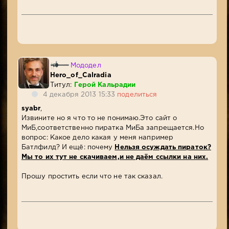
Мододел
Hero_of_Calradia
Титул:
Герой Кальрадии
4 декабря 2013 15:33
поделиться
syabr
,
Извините но я что то не понимаю.Это сайт о
МиБ,соответственно пиратка МиБа запрещается.Но
вопрос: Какое дело какая у меня например
Батлфилд? И ещё: почему
Нельзя осуждать пираток?
Мы то их тут не скачиваем,и не даём ссылки на них.
Прошу простить если что не так сказал.