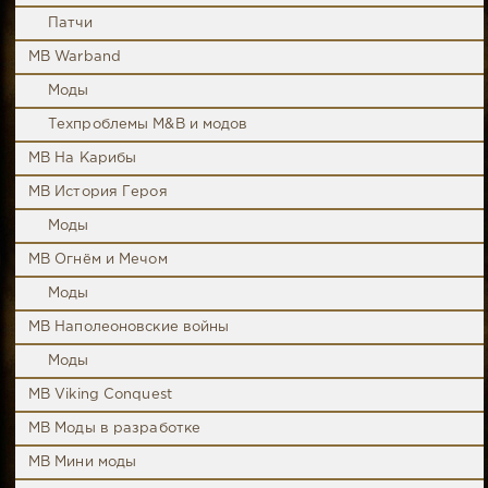
Патчи
MB Warband
Моды
Техпроблемы M&B и модов
MB На Карибы
MB История Героя
Моды
MB Огнём и Мечом
Моды
MB Наполеоновские войны
Моды
MB Viking Conquest
MB Моды в разработке
MB Мини моды