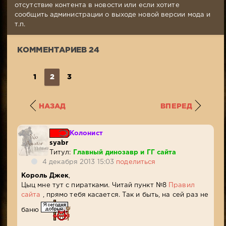
Комментариев:
отсутствие контента в новости или если хотите
24
сообщить администрации о выходе новой версии мода и
Просмотров:
т.п.
7
201
КОММЕНТАРИЕВ 24
1
2
3
НАЗАД
ВПЕРЕД
Колонист
syabr
Титул:
Главный динозавр и ГГ сайта
4 декабря 2013 15:03
поделиться
Король Джек
,
Цыц мне тут с пиратками. Читай пункт №8
Правил
сайта
, прямо тебя касается. Так и быть, на сей раз не
баню