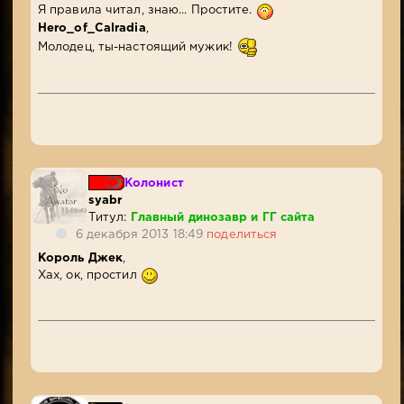
Я правила читал, знаю... Простите.
Hero_of_Calradia
,
Молодец, ты-настоящий мужик!
Колонист
syabr
Титул:
Главный динозавр и ГГ сайта
6 декабря 2013 18:49
поделиться
Король Джек
,
Хах, ок, простил