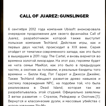
CALL OF JUAREZ: GUNSLINGER
6 сентября 2012 года компания Ubisoft анонсировала
очередное продолжение для своего франчайза Call of
Juarez, разработчиком которой также выступит
польская компания Techland. Действие игры, как и
первых двух частей, происходит в XIX веке. Серия
отойдет от тематики современного запада, как это было
в вышедшем в 2011 году The Cartel, и вновь вернется во
времена золотой лихорадки. На этот раз, героями будет
не чета семьи МакКол, как это было в предыдущих
частях, а охотник за головами, и реальные бандиты того
времени — Билли Кид, Пэт Гаррет и Джесси Джеймс.
Также Techland обещают развитое древо навыков и
систему повреждения NPC, на подобии той, что была
реализована в Dead Island, которая так же
разрабатывалась этой студией. Официально заявлены
3 ветки развития — Стрелок, Рейнджер и Охотник.[1].
Вернутся и классические дуэли, и массовые убийства с
использованием Slo-Mo.