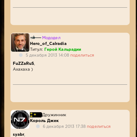
Мододел
Hero_of_Calradia
Титул:
Герой Кальрадии
5 декабря 2013 14:08
поделиться
FuZZaRuS
,
Ахахаха )
Дружинник
Король Джек
6 декабря 2013 17:38
поделиться
syabr
,