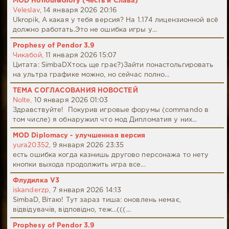
MOD Honour&Glory (Честь и Слава)
Veleslav,
14 января 2026 20:16
Ukropik, А какая у тебя версия? На 1.174 лицензионной всё
должно работать.Это не ошибка игры у...
Prophesy of Pendor 3.9
Чикабой,
11 января 2026 15:07
Цитата: SimbaDХтось ще грає?)Зайти понастольгировать
на ультра графике можно, но сейчас полно...
ТЕМА СОГЛАСОВАНИЯ НОВОСТЕЙ
Nolte,
10 января 2026 01:03
Здравствуйте! Покурив игровые форумы (commando в
том числе) я обнаружил что мод Дипломатия у них...
MOD Diplomacy - улучшенная версия
yura20352,
9 января 2026 23:35
есть ошибка когда казнишь другово персонажа то нету
кнопки выхода продолжить игра все...
Флудилка V3
iskanderzp,
7 января 2026 14:13
SimbaD, Вітаю! Тут зараз тиша: оновлень немає,
відвідувачів, відповідно, теж...(((...
Prophesy of Pendor 3.9