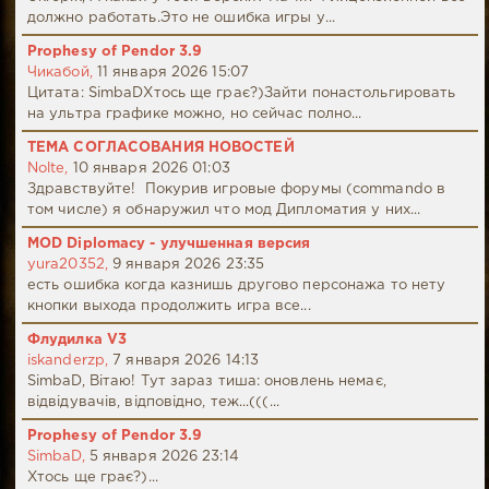
должно работать.Это не ошибка игры у...
Prophesy of Pendor 3.9
Чикабой,
11 января 2026 15:07
Цитата: SimbaDХтось ще грає?)Зайти понастольгировать
на ультра графике можно, но сейчас полно...
ТЕМА СОГЛАСОВАНИЯ НОВОСТЕЙ
Nolte,
10 января 2026 01:03
Здравствуйте! Покурив игровые форумы (commando в
том числе) я обнаружил что мод Дипломатия у них...
MOD Diplomacy - улучшенная версия
yura20352,
9 января 2026 23:35
есть ошибка когда казнишь другово персонажа то нету
кнопки выхода продолжить игра все...
Флудилка V3
iskanderzp,
7 января 2026 14:13
SimbaD, Вітаю! Тут зараз тиша: оновлень немає,
відвідувачів, відповідно, теж...(((...
Prophesy of Pendor 3.9
SimbaD,
5 января 2026 23:14
Хтось ще грає?)...