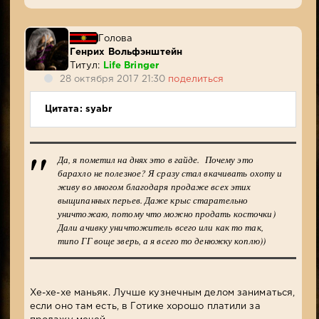
Голова
Генрих Вольфэнштейн
Титул:
Life Bringer
28 октября 2017 21:30
поделиться
Цитата: syabr
Да, я пометил на днях это в гайде. Почему это
барахло не полезное? Я сразу стал вкачивать охоту и
живу во многом благодаря продаже всех этих
выщипанных перьев. Даже крыс старательно
уничтожаю, потому что можно продать косточки)
Дали ачивку уничтожитель всего или как то так,
типо ГГ воще зверь, а я всего то денюжку коплю))
Хе-хе-хе маньяк. Лучше кузнечным делом заниматься,
если оно там есть, в Готике хорошо платили за