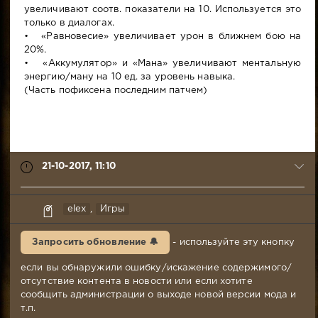
увеличивают соотв. показатели на 10. Используется это
только в диалогах.
• «Равновесие» увеличивает урон в ближнем бою на
20%.
• «Аккумулятор» и «Мана» увеличивают ментальную
энергию/ману на 10 ед. за уровень навыка.
(Часть пофиксена последним патчем)
21-10-2017, 11:10
syabr
elex
,
Игры
21-
10-
Запросить обновление 🔔
- используйте эту кнопку
2017,
11:10
если вы обнаружили ошибку/искажение содержимого/
Комментариев:
отсутствие контента в новости или если хотите
126
сообщить администрации о выходе новой версии мода и
Просмотров:
т.п.