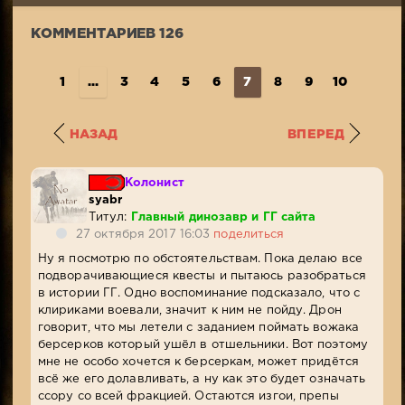
25
223
КОММЕНТАРИЕВ 126
1
...
3
4
5
6
7
8
9
10
11
..
НАЗАД
ВПЕРЕД
Колонист
syabr
Титул:
Главный динозавр и ГГ сайта
27 октября 2017 16:03
поделиться
Ну я посмотрю по обстоятельствам. Пока делаю все
подворачивающиеся квесты и пытаюсь разобраться
в истории ГГ. Одно воспоминание подсказало, что с
клириками воевали, значит к ним не пойду. Дрон
говорит, что мы летели с заданием поймать вожака
берсерков который ушёл в отшельники. Вот поэтому
мне не особо хочется к берсеркам, может придётся
всё же его долавливать, а ну как это будет означать
ссору со всей фракцией. Остаются изгои, препы