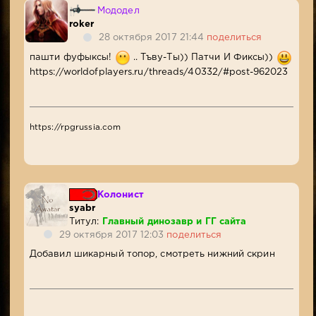
Мододел
roker
28 октября 2017 21:44
поделиться
пашти фуфыксы!
.. Тъву-Ты)) Патчи И Фиксы))
https://worldofplayers.ru/threads/40332/#post-962023
https://rpgrussia.com
Колонист
syabr
Титул:
Главный динозавр и ГГ сайта
29 октября 2017 12:03
поделиться
Добавил шикарный топор, смотреть нижний скрин