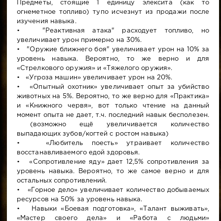
Предметы, стоящие 1 единицу элексита (как то
огнеметное топливо) тупо исчезнут из продажи после
изучения навыка.
• "Реактивная атака" расходует топливо, но
увеличивает урон примерно на 30%.
• "Оружие ближнего боя" увеличивает урон на 10% за
уровень навыка. Вероятно, то же верно и для
«Стрелкового оружия» и «Тяжелого оружия».
• «Угроза машин» увеличивает урон на 20%.
• «Опытный охотник» увеличивает опыт за убийство
животных на 5%. Вероятно, то же верно для «Практика»
и «Книжного червя», вот только чтение на данный
момент опыта не дает, т.ч. последний навык бесполезен.
(возможно ещё увеличивается количество
выпадающих зубов/когтей с ростом навыка)
• «Любитель поесть» утраивает количество
восстанавливаемого едой здоровья.
• «Сопротивление яду» дает 12,5% сопротивления за
уровень навыка. Вероятно, то же самое верно и для
остальных сопротивлений.
• «Горное дело» увеличивает количество добываемых
ресурсов на 50% за уровень навыка.
• Навыки «Боевая подготовка», «Талант выживать»,
«Мастер своего дела» и «Работа с людьми»