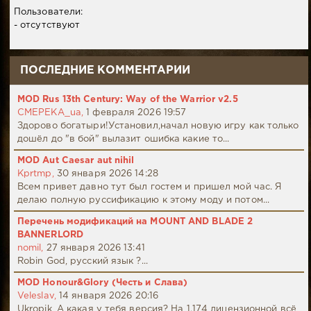
Пользователи:
- отсутствуют
ПОСЛЕДНИЕ КОММЕНТАРИИ
MOD Rus 13th Century: Way of the Warrior v2.5
CMEPEKA_ua,
1 февраля 2026 19:57
Здорово богатыри!Установил,начал новую игру как только
дошёл до "в бой" вылазит ошибка какие то...
MOD Aut Caesar aut nihil
Kprtmp,
30 января 2026 14:28
Всем привет давно тут был гостем и пришел мой час. Я
делаю полную руссификацию к этому моду и потом...
Перечень модификаций на MOUNT AND BLADE 2
BANNERLORD
nomil,
27 января 2026 13:41
Robin God, русский язык ?...
MOD Honour&Glory (Честь и Слава)
Veleslav,
14 января 2026 20:16
Ukropik, А какая у тебя версия? На 1.174 лицензионной всё