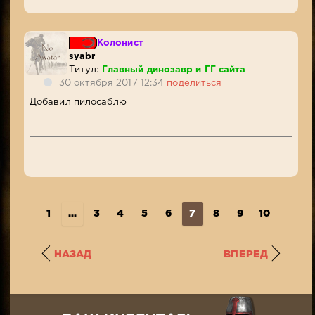
Колонист
syabr
Титул:
Главный динозавр и ГГ сайта
30 октября 2017 12:34
поделиться
Добавил пилосаблю
1
...
3
4
5
6
7
8
9
10
11
..
НАЗАД
ВПЕРЕД