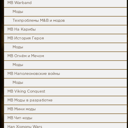
MB Warband
Моды
Техпроблемы M&B и модов
MB На Карибы
MB История Героя
Моды
MB Огнём и Мечом
Моды
MB Наполеоновские войны
Моды
MB Viking Conquest
MB Моды в разработке
MB Мини моды
MB Чит-коды
Han Xiongnu Wars