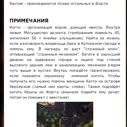
Бестия - присоединится позже остальных в Форте.
ПРИМЕЧАНИЯ
Когти - организация воров, дающая квесты. Внутри
лежит Могущество архонта (требования ловкость 45,
интеллект 56 + ячейка улучшения). Найти их можно,
если разговорить владельца бара в Купольном городе и
помочь ему. В награду он даст "странный ключ",
отпирающий "странный механизм". Бегите в заросший
дворик на задворках города и ищите под стеной
высокого здания люк в канализацию, механизм рядом
чуть выше в кустах. Внутрь попадёте гарантировано,
если покажете охраннику именной коготь. Чтобы
получить его, нужно помочь женщине Катта на острове
берсерков (самый низ карты, слева). Также подойдёт
коготь Крысы из Форта (вначале подайте ему денег,
потом он поможет с квестами)