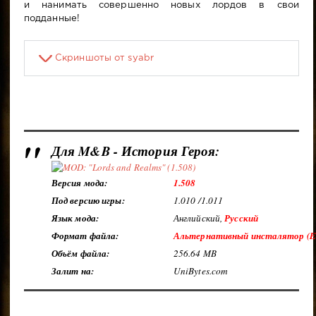
и нанимать совершенно новых лордов в свои
подданные!
Скриншоты от syabr
Для M&B - История Героя:
Версия мода:
1.508
Под версию игры:
1.010 /1.011
Язык мода:
Английский,
Русский
Формат файла:
Альтернативный инсталятор (
Объём файла:
256.64 MB
Залит на:
UniBytes.com