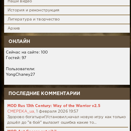
Наши видео
История и реконструкция
Литература и творчество
Архив
ОНЛАЙН
Сейчас на сайте: 100
Гостей: 97
Пользователи:
YongChaney27
ПОСЛЕДНИЕ КОММЕНТАРИИ
MOD Rus 13th Century: Way of the Warrior v2.5
CMEPEKA_ua,
1 февраля 2026 19:57
Здорово богатыри!Установил,начал новую игру как только
дошёл до "в бой" вылазит ошибка какие то...