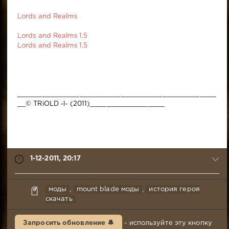
Lords and Realms
Lords and Realms 1.5
Lords and Realms 1.5
________________________________________________
__© TRiOLD -l- (2011)__________________
1-12-2011, 20:17
TRiOLD
моды
,
mount blade моды
,
история героя
1-
скачать
12-
2011,
Запросить обновление 🔔
- используйте эту кнопку
20:17