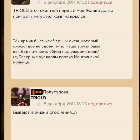
8 декабря 2011 18:02
поделиться
TRIOLD,это тоже мой первый мод!Жалко долго
поиграть не успел,комп накрылся.
"Их армия была как Черный океан,который
сносил все на своем пути. Наша армия была
как берег,непоколебима под ударами волн."
(с)Северные хускарлы против Монгольской
конницы.
Полуголова
TRiOLD
8 декабря 2011 18:05
поделиться
Бывают в жизни огорчения...)