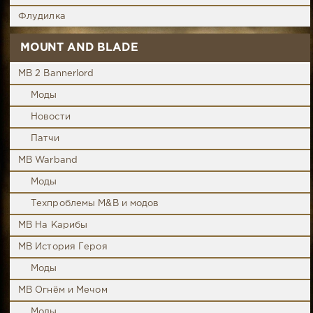
Флудилка
MOUNT AND BLADE
MB 2 Bannerlord
Моды
Новости
Патчи
MB Warband
Моды
Техпроблемы M&B и модов
MB На Карибы
MB История Героя
Моды
MB Огнём и Мечом
Моды