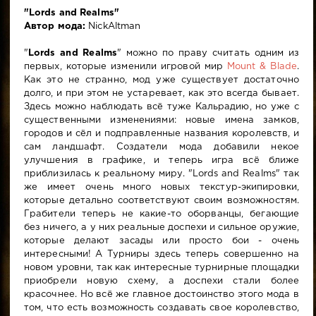
"Lords and Realms"
Автор мода:
NickAltman
"
Lords and Realms
" можно по праву считать одним из
первых, которые изменили игровой мир
Mount & Blade
.
Как это не странно, мод уже существует достаточно
долго, и при этом не устаревает, как это всегда бывает.
Здесь можно наблюдать всё туже Кальрадию, но уже с
существенными изменениями: новые имена замков,
городов и сёл и подправленные названия королевств, и
сам ландшафт. Создатели мода добавили некое
улучшения в графике, и теперь игра всё ближе
приблизилась к реальному миру. "Lords and Realms" так
же имеет очень много новых текстур-экипировки,
которые детально соответствуют своим возможностям.
Грабители теперь не какие-то оборванцы, бегающие
без ничего, а у них реальные доспехи и сильное оружие,
которые делают засады или просто бои - очень
интересными! А Турниры здесь теперь совершенно на
новом уровни, так как интересные турнирные площадки
приобрели новую схему, а доспехи стали более
красочнее. Но всё же главное достоинство этого мода в
том, что есть возможность создавать свое королевство,