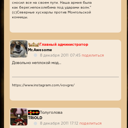
сносил все на своем пути. Наша армия была
как берег,непоколебима под ударами волн."
(с)Северные хускарлы против Монгольской
конницы.
Главный администратор
Mr.Awesome
8 декабря 2011 07:45
поделиться
Довольно неплохой мод...
https://www.instagram.com/vovgre/
Полуголова
TRiOLD
8 декабря 2011 17:12
поделиться