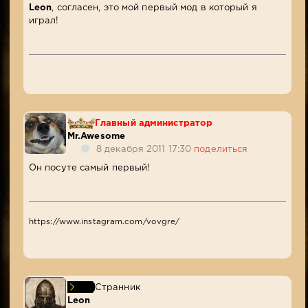
Leon
, согласен, это мой первый мод в который я
играл!
Главный администратор
Mr.Awesome
8 декабря 2011 17:30
поделиться
Он посуте самый первый!
https://www.instagram.com/vovgre/
Странник
Leon