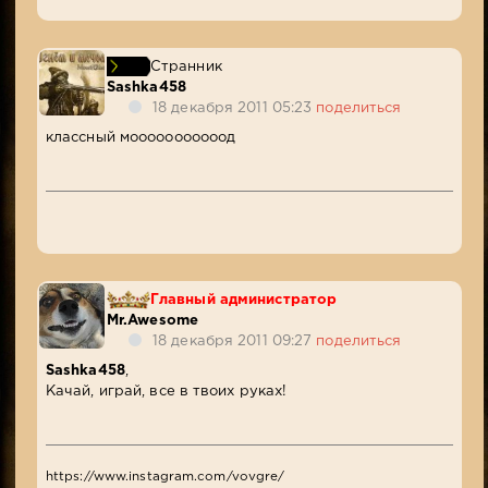
Странник
Sashka458
18 декабря 2011 05:23
поделиться
классный мооооооооооод
Главный администратор
Mr.Awesome
18 декабря 2011 09:27
поделиться
Sashka458
,
Качай, играй, все в твоих руках!
https://www.instagram.com/vovgre/