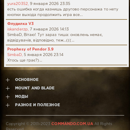
yura20352,
9 января 2026 23:35
есть ошибка когда казнишь другово персонажа то нету
кнопки выхода продолжить игра все...
Флудилка V3
iskanderzp,
7 января 2026 14:13
SimbaD, Вітаю! Тут зараз тиша: оновлень немає,
відвідувачів, відповідно, теж...(((...
Prophesy of Pendor 3.9
SimbaD,
5 января 2026 23:14
Хтось ще грає?)...
ОСНОВНОЕ
MOUNT AND BLADE
МОДЫ
РАЗНОЕ И ПОЛЕЗНОЕ
Copyright © 2011–2023
COMMANDO.COM.UA
All Rights
Reserved.