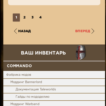
1
2
3
4
НАЗАД
ВПЕРЕД
COMMANDO
Фабрика модов
Моддинг Bannerlord
Документация Taleworlds
Гайды по мододелию
Моддинг Warband