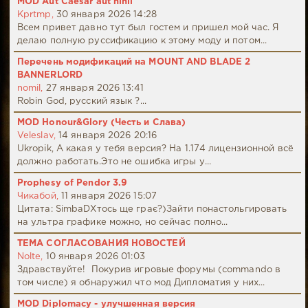
MOD Aut Caesar aut nihil
Kprtmp,
30 января 2026 14:28
Всем привет давно тут был гостем и пришел мой час. Я
делаю полную руссификацию к этому моду и потом...
Перечень модификаций на MOUNT AND BLADE 2
BANNERLORD
nomil,
27 января 2026 13:41
Robin God, русский язык ?...
MOD Honour&Glory (Честь и Слава)
Veleslav,
14 января 2026 20:16
Ukropik, А какая у тебя версия? На 1.174 лицензионной всё
должно работать.Это не ошибка игры у...
Prophesy of Pendor 3.9
Чикабой,
11 января 2026 15:07
Цитата: SimbaDХтось ще грає?)Зайти понастольгировать
на ультра графике можно, но сейчас полно...
ТЕМА СОГЛАСОВАНИЯ НОВОСТЕЙ
Nolte,
10 января 2026 01:03
Здравствуйте! Покурив игровые форумы (commando в
том числе) я обнаружил что мод Дипломатия у них...
MOD Diplomacy - улучшенная версия