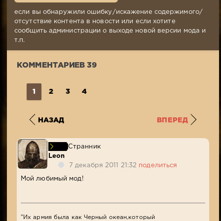
Комментариев:
если вы обнаружили ошибку/искажение содержимого/
39
отсутствие контента в новости или если хотите
Просмотров:
сообщить администрации о выходе новой версии мода и
40
т.п.
557
КОММЕНТАРИЕВ 39
1
2
3
4
НАЗАД
ВПЕРЕД
Странник
Leon
7 декабря 2011 21:32
поделиться
Мой любимый мод!
"Их армия была как Черный океан,который