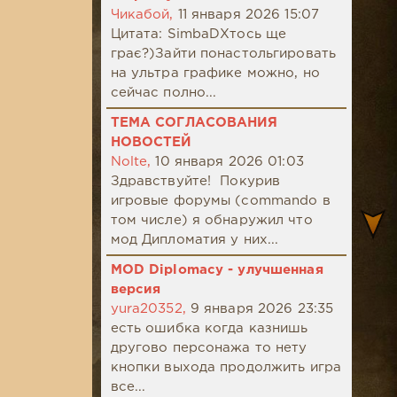
Чикабой,
11 января 2026 15:07
Цитата: SimbaDХтось ще
грає?)Зайти понастольгировать
на ультра графике можно, но
сейчас полно...
ТЕМА СОГЛАСОВАНИЯ
НОВОСТЕЙ
Nolte,
10 января 2026 01:03
Здравствуйте! Покурив
игровые форумы (commando в
том числе) я обнаружил что
мод Дипломатия у них...
MOD Diplomacy - улучшенная
версия
yura20352,
9 января 2026 23:35
есть ошибка когда казнишь
другово персонажа то нету
кнопки выхода продолжить игра
все...