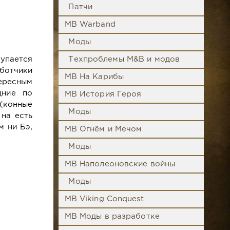
Патчи
MB Warband
Моды
упается
Техпроблемы M&B и модов
аботчики
MB На Карибы
тересным
дние по
MB История Героя
 (конные
Моды
 на есть
м ни Бэ,
MB Огнём и Мечом
Моды
MB Наполеоновские войны
Моды
MB Viking Conquest
MB Моды в разработке