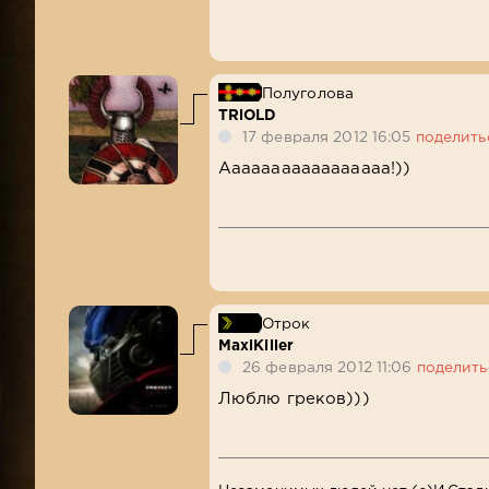
Полуголова
TRiOLD
17 февраля 2012 16:05
поделить
Ааааааааааааааааа!))
Отрок
MaxiKiller
26 февраля 2012 11:06
поделить
Люблю греков)))