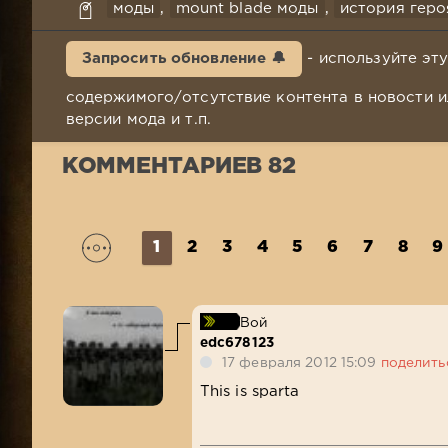
моды
,
mount blade моды
,
история геро
Запросить обновление 🔔
- используйте эт
содержимого/отсутствие контента в новости и
версии мода и т.п.
КОММЕНТАРИЕВ 82
1
2
3
4
5
6
7
8
9
Вой
edc678123
17 февраля 2012 15:09
поделить
This is sparta