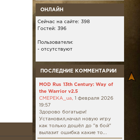
ОНЛАЙН
Сейчас на сайте: 398
Гостей: 396
Пользователи:
- отсутствуют
ПОСЛЕДНИЕ КОММЕНТАРИИ
MOD Rus 13th Century: Way of
the Warrior v2.5
CMEPEKA_ua,
1 февраля 2026
19:57
Здорово богатыри!
Установил,начал новую игру
как только дошёл до "в бой"
вылазит ошибка какие то...