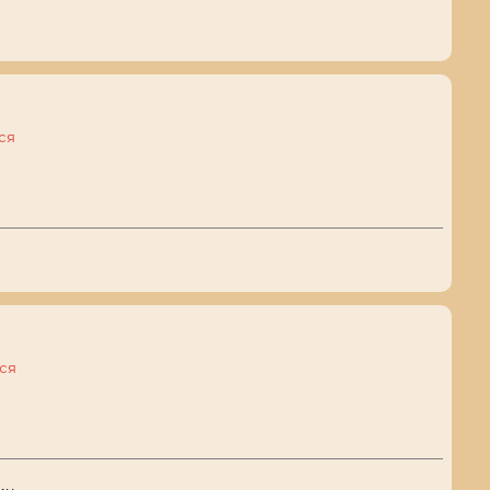
ся
ся