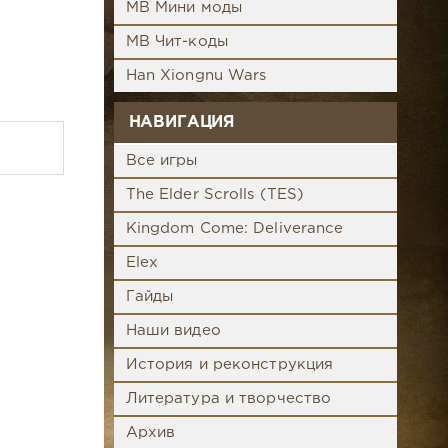
MB Мини моды
MB Чит-коды
Han Xiongnu Wars
НАВИГАЦИЯ
Все игры
The Elder Scrolls (TES)
Kingdom Come: Deliverance
Elex
Гайды
Наши видео
История и реконструкция
Литература и творчество
Архив