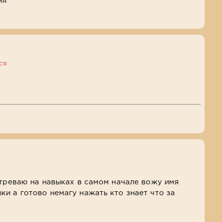
ин
ся
стреваю на навыках в самом начале вожу имя
и а готово немагу нажать кто знает что за