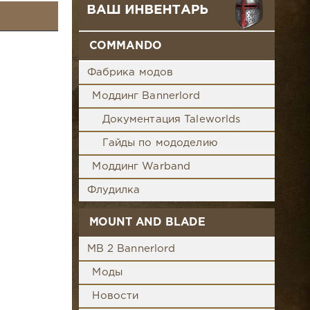
COMMANDO
Фабрика модов
Моддинг Bannerlord
Документация Taleworlds
Гайды по мододелию
Моддинг Warband
Флудилка
MOUNT AND BLADE
MB 2 Bannerlord
Моды
Новости