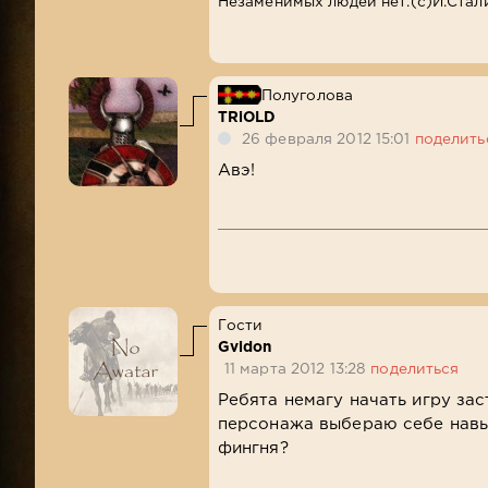
Незаменимых людей нет.(с)И.Стал
Полуголова
TRiOLD
26 февраля 2012 15:01
поделить
Авэ!
Гости
Gvidon
11 марта 2012 13:28
поделиться
Ребята немагу начать игру за
персонажа выбераю себе навык
фингня?