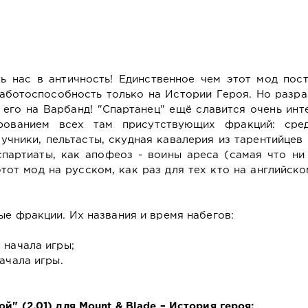
 нас в античность! Единственное чем этот мод пост
 работоспособность только на Истории Героя. Но разр
т его на Варбанд! "Спартанец" ещё славится очень ин
рованием всех там присутствующих фракций: сре
учники, пельтасты, скудная кавалерия из тарентийцев
партиаты, как апофеоз - воины ареса (самая что ни
этот мод на русском, как раз для тех кто на английско
ые фракции. Их названия и время набегов:
 начала игры;
ачала игры.
й" (2.01) для Mount & Blade – История героя: