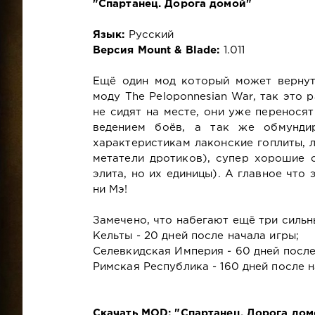
"Спартанец. Дорога домой"
Язык:
Русский
Версия Mount & Blade:
1.011
Ещё один мод который может вернуть
моду The Peloponnesian War, так это
не сидят на месте, они уже перенося
ведением боёв, а так же обмунди
характеристикам лаконские гоплиты, л
метатели дротиков), супер хорошие с
элита, но их единицы). А главное что 
ни Мэ!
Замечено, что набегают ещё три сильн
Кельты - 20 дней после начала игры;
Селевкидская Империя - 60 дней после
Римская Республика - 160 дней после н
Скачать MOD: "Спартанец. Дорога домо