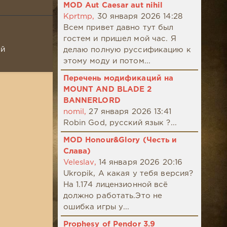
MOD Aut Caesar aut nihil
Kprtmp,
30 января 2026 14:28
Всем привет давно тут был
гостем и пришел мой час. Я
ой
делаю полную руссификацию к
этому моду и потом...
Перечень модификаций на
MOUNT AND BLADE 2
BANNERLORD
nomil,
27 января 2026 13:41
Robin God, русский язык ?...
MOD Honour&Glory (Честь и
Слава)
Veleslav,
14 января 2026 20:16
Ukropik, А какая у тебя версия?
На 1.174 лицензионной всё
должно работать.Это не
ошибка игры у...
Prophesy of Pendor 3.9