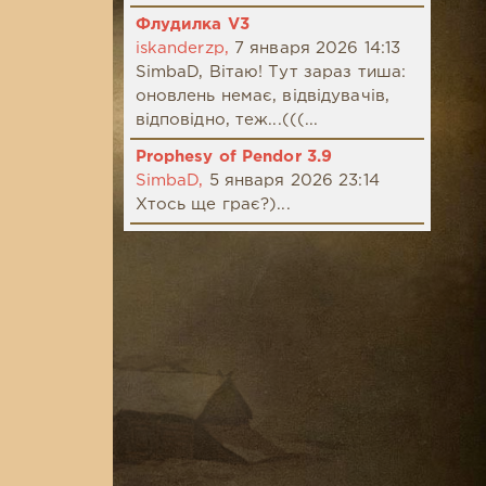
Флудилка V3
iskanderzp,
7 января 2026 14:13
SimbaD, Вітаю! Тут зараз тиша:
оновлень немає, відвідувачів,
відповідно, теж...(((...
Prophesy of Pendor 3.9
SimbaD,
5 января 2026 23:14
Хтось ще грає?)...