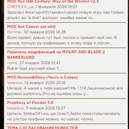
MOD Rus 13th Century: Way of the Warrior v2.5
CMEPEKA_ua,
1 февраля 2026 19:57
Здорово богатыри!Установил,начал новую игру как только
дошёл до "в бой" вылазит ошибка какие то...
MOD Aut Caesar aut nihil
Kprtmp,
30 января 2026 14:28
Всем привет давно тут был гостем и пришел мой час. Я
делаю полную руссификацию к этому моду и потом...
Перечень модификаций на MOUNT AND BLADE 2
BANNERLORD
nomil,
27 января 2026 13:41
Robin God, русский язык ?...
MOD Honour&Glory (Честь и Слава)
Veleslav,
14 января 2026 20:16
Ukropik, А какая у тебя версия? На 1.174 лицензионной всё
должно работать.Это не ошибка игры у...
Prophesy of Pendor 3.9
Чикабой,
11 января 2026 15:07
Цитата: SimbaDХтось ще грає?)Зайти понастольгировать
на ультра графике можно, но сейчас полно...
ТЕМА СОГЛАСОВАНИЯ НОВОСТЕЙ