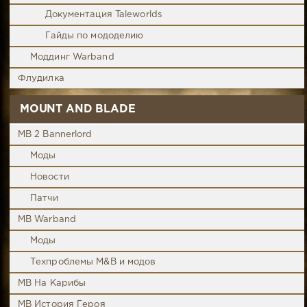
Документация Taleworlds
Гайды по мододелию
Моддинг Warband
Флудилка
MOUNT AND BLADE
MB 2 Bannerlord
Моды
Новости
Патчи
MB Warband
Моды
Техпроблемы M&B и модов
MB На Карибы
MB История Героя