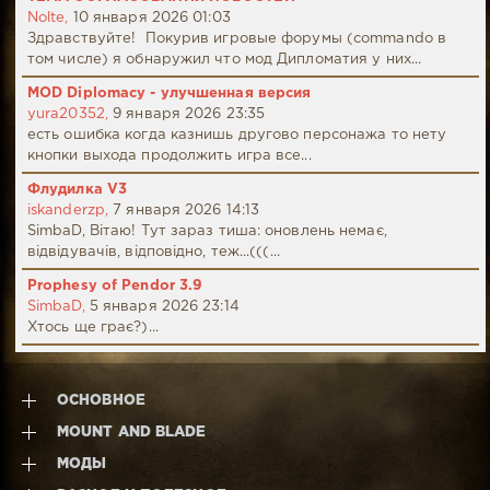
Nolte,
10 января 2026 01:03
Здравствуйте! Покурив игровые форумы (commando в
том числе) я обнаружил что мод Дипломатия у них...
MOD Diplomacy - улучшенная версия
yura20352,
9 января 2026 23:35
есть ошибка когда казнишь другово персонажа то нету
кнопки выхода продолжить игра все...
Флудилка V3
iskanderzp,
7 января 2026 14:13
SimbaD, Вітаю! Тут зараз тиша: оновлень немає,
відвідувачів, відповідно, теж...(((...
Prophesy of Pendor 3.9
SimbaD,
5 января 2026 23:14
Хтось ще грає?)...
ОСНОВНОЕ
MOUNT AND BLADE
МОДЫ