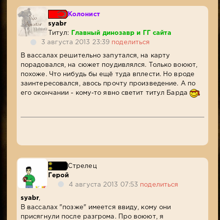
Колонист
syabr
Титул:
Главный динозавр и ГГ сайта
3 августа 2013 23:39
поделиться
В вассалах решительно запутался, на карту
порадовался, на сюжет поудивлялся. Только воюют,
похоже. Что нибудь бы ещё туда вплести. Но вроде
заинтересовался, авось прочту произведение. А по
его окончании - кому-то явно светит титул Барда
Стрелец
Герой
4 августа 2013 07:53
поделиться
syabr
,
В вассалах "позже" имеется ввиду, кому они
присягнули после разгрома. Про воюют, я