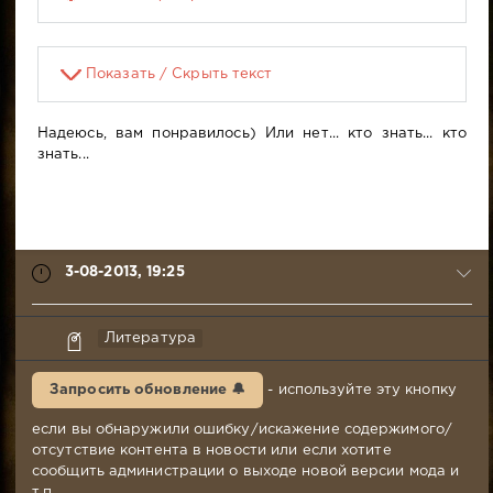
Показать / Скрыть текст
Надеюсь, вам понравилось) Или нет... кто знать... кто
знать...
3-08-2013, 19:25
Герой
Литература
3-
08-
Запросить обновление 🔔
- используйте эту кнопку
2013,
19:25
если вы обнаружили ошибку/искажение содержимого/
Комментариев:
отсутствие контента в новости или если хотите
6
сообщить администрации о выходе новой версии мода и
Просмотров:
т.п.