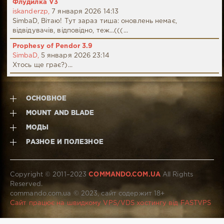
Флудилка V3
iskanderzp,
7 января 2026 14:13
SimbaD, Вітаю! Тут зараз тиша: оновлень немає,
відвідувачів, відповідно, теж...(((...
Prophesy of Pendor 3.9
SimbaD,
5 января 2026 23:14
Хтось ще грає?)...
ОСНОВНОЕ
MOUNT AND BLADE
МОДЫ
РАЗНОЕ И ПОЛЕЗНОЕ
Copyright © 2011–2023
COMMANDO.COM.UA
All Rights
Reserved.
commando.com.ua © 2023, сайт содержит 18+
Сайт працює на швидкому VPS/VDS хостингу від FASTVPS