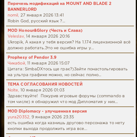
Перечень модификаций на MOUNT AND BLADE 2
BANNERLORD
nomil,
27 января 2026 13:41
Robin God, русский язык ?...
MOD Honour&Glory (Честь и Слава)
Veleslav,
14 января 2026 20:16
Ukropik, А какая у тебя версия? На 1.174 лицензионной всё
должно работать.Это не ошибка игры у...
Prophesy of Pendor 3.9
Чикабой,
11 января 2026 15:07
Цитата: SimbaDХтось ще грає?)Зайти понастольгировать
на ультра графике можно, но сейчас полно...
ТЕМА СОГЛАСОВАНИЯ НОВОСТЕЙ
Nolte,
10 января 2026 01:03
Здравствуйте! Покурив игровые форумы (commando в
том числе) я обнаружил что мод Дипломатия у них...
MOD Diplomacy - улучшенная версия
yura20352,
9 января 2026 23:35
есть ошибка когда казнишь другово персонажа то нету
кнопки выхода продолжить игра все...