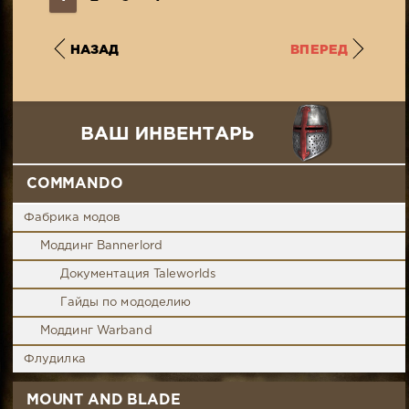
НАЗАД
ВПЕРЕД
COMMANDO
Фабрика модов
Моддинг Bannerlord
Документация Taleworlds
Гайды по мододелию
Моддинг Warband
Флудилка
MOUNT AND BLADE