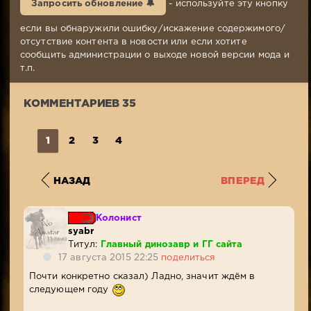
Запросить обновление 🔔
- используйте эту кнопку
2015,
21:39
если вы обнаружили ошибку/искажение содержимого/
Комментариев:
отсутствие контента в новости или если хотите
35
сообщить администрации о выходе новой версии мода и
Просмотров:
т.п.
9
879
КОММЕНТАРИЕВ 35
1
2
3
4
НАЗАД
ВПЕРЕД
Колонист
syabr
Титул:
Главный динозавр и ГГ сайта
17 августа 2015 22:25
поделиться
Почти конкретно сказал) Ладно, значит ждём в
следующем году