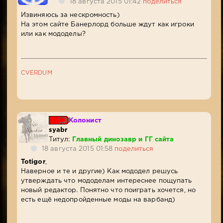
18 августа 2015 01:42
поделиться
Извиняюсь за нескромность)
На этом сайте Банерлорд больше ждут как игроки
или как мододелы?
CVERDUM
Колонист
syabr
Титул:
Главный динозавр и ГГ сайта
18 августа 2015 01:58
поделиться
Totigor
,
Наверное и те и другие) Как мододел решусь
утверждать что мододелам интереснее пощупать
новый редактор. Понятно что поиграть хочется, но
есть ещё недопройденные моды на варбанд)