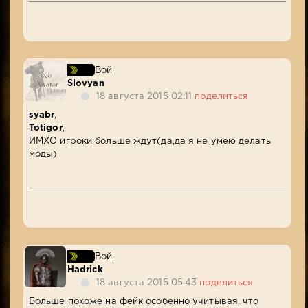
Вой
Slovyan
18 августа 2015 02:11
поделиться
syabr
,
Totigor
,
ИМХО игроки больше ждут(да,да я не умею делать
моды)
Вой
Hadrick
18 августа 2015 05:43
поделиться
Больше похоже на фейк особенно учитывая, что