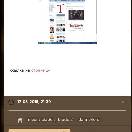
ссылка на
страницу
17-08-2015, 21:39
Pav
mount blade
,
blade 2
,
Bannerlord
17-
08-