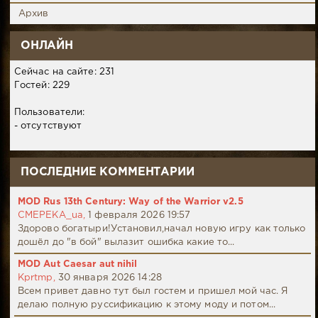
Архив
ОНЛАЙН
Сейчас на сайте: 231
Гостей: 229
Пользователи:
- отсутствуют
ПОСЛЕДНИЕ КОММЕНТАРИИ
MOD Rus 13th Century: Way of the Warrior v2.5
CMEPEKA_ua,
1 февраля 2026 19:57
Здорово богатыри!Установил,начал новую игру как только
дошёл до "в бой" вылазит ошибка какие то...
MOD Aut Caesar aut nihil
Kprtmp,
30 января 2026 14:28
Всем привет давно тут был гостем и пришел мой час. Я
делаю полную руссификацию к этому моду и потом...