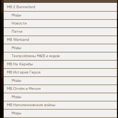
MB 2 Bannerlord
Моды
Новости
Патчи
MB Warband
Моды
Техпроблемы M&B и модов
MB На Карибы
MB История Героя
Моды
MB Огнём и Мечом
Моды
MB Наполеоновские войны
Моды