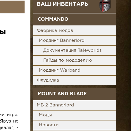
COMMANDO
Фабрика модов
РЫ
Моддинг Bannerlord
Документация Taleworlds
Гайды по мододелию
Моддинг Warband
Флудилка
MOUNT AND BLADE
MB 2 Bannerlord
и игре.
Моды
 Явуз не
Новости
еала", -