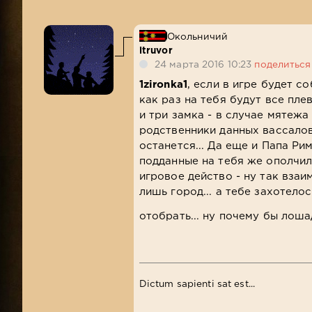
Окольничий
itruvor
24 марта 2016 10:23
поделиться
1zironka1
, если в игре будет с
как раз на тебя будут все плев
и три замка - в случае мятежа
родственники данных вассалов 
останется... Да еще и Папа Ри
подданные на тебя же ополчили
игровое действо - ну так взаи
лишь город... а тебе захотело
отобрать... ну почему бы лоша
Dictum sapienti sat est...