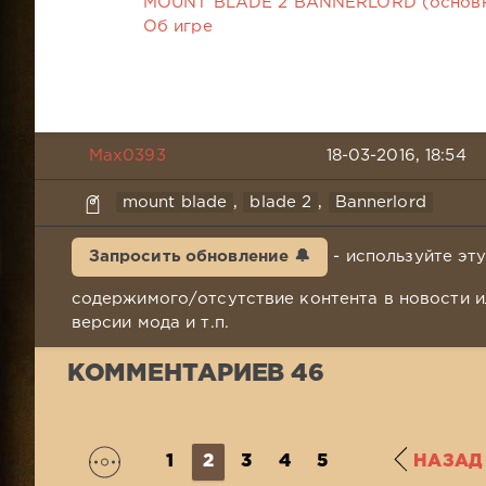
MOUNT BLADE 2 BANNERLORD (основ
Об игре
Max0393
18-03-2016, 18:54
mount blade
,
blade 2
,
Bannerlord
Запросить обновление 🔔
- используйте эт
содержимого/отсутствие контента в новости и
версии мода и т.п.
КОММЕНТАРИЕВ 46
1
2
3
4
5
НАЗАД