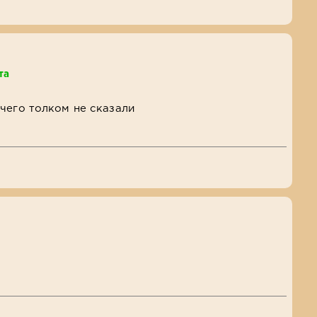
та
я
чего толком не сказали