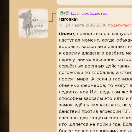
Друг сообщества
1zironka1
24 марта 2016 20:16
поделиться
itruvor
, полностью соглашусь 
наступал момент, когда объяв
король с вассалами решают на
к своему владению разбить ма
перепуганных вассалов, котор
серьёзных военных действиях 
догонялки по глобалке, а сто
просят мира. А если в гарниз
обычных фермеров, то могут д
недостатков ИИ, ведь там же 
способны вассалы это идти и 
замок идёшь захватывать, не 
действий против агрессии Г.Г.
вассалы для защиты своего кор
кто шляется не пойми где. Ес
более менее воспринималось мн