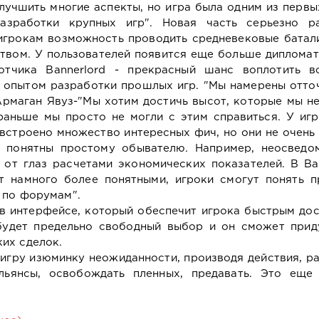
улучшить многие аспекты, но игра была одним из перв
азработки крупных игр". Новая часть серьезно р
игрокам возможность проводить средневековые батал
ством. У пользователей появится еще больше диплома
отчика Bannerlord - прекрасный шанс воплотить в
 опытом разработки прошлых игр. "Мы намерены отто
 Армаган Явуз-"Мы хотим достичь высот, которые мы н
раньше мы просто не могли с этим справиться. У игр
встроено множество интересных фич, но они не очен
и понятны простому обывателю. Например, неосведо
от глаз расчетами экономических показателей. В Ba
т намного более понятными, игроки смогут понять п
 по форумам".
в интерфейсе, который обеспечит игрока быстрым дос
будет предельно свободный выбор и он сможет прид
их сделок.
 игру изюминку неожиданности, производя действия, р
льянсы, освобождать пленных, предавать. Это еще