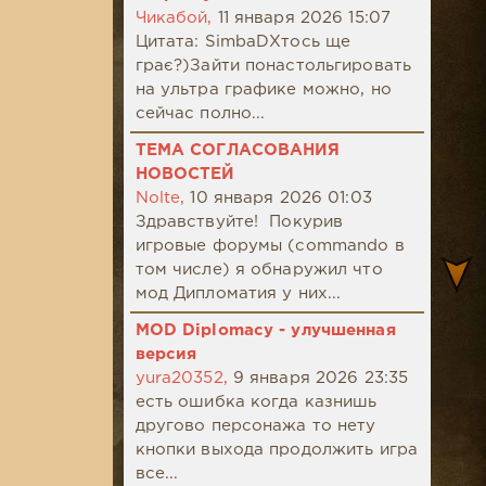
Чикабой,
11 января 2026 15:07
Цитата: SimbaDХтось ще
грає?)Зайти понастольгировать
на ультра графике можно, но
сейчас полно...
ТЕМА СОГЛАСОВАНИЯ
НОВОСТЕЙ
Nolte,
10 января 2026 01:03
Здравствуйте! Покурив
игровые форумы (commando в
том числе) я обнаружил что
мод Дипломатия у них...
MOD Diplomacy - улучшенная
версия
yura20352,
9 января 2026 23:35
есть ошибка когда казнишь
другово персонажа то нету
кнопки выхода продолжить игра
все...