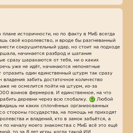
в плане историчности, но по факту в МиБ всегда
ишь своё королевство, и вроде бы разгневанный
нести сокрушительный удар, но стоит на подходе
ршала, начинается разброд и шатание
ые сразу шарахаются от тебя, ни о каких
речь уже не идёт, начинаются непонятные
ит отразить один единственный штурм так сразу
он владения забить достаточное количество
аже не осмелится пойти на штурм, из-за
1000 воинов фермеров. И единственное, на что
грабить деревни через всю глобалку.
Любой
увидишь ни каких сплочённых организованных
 со стороны государства, на помощь не приходят
олевства и владений, кто в замок забьётся, а
ли по началу моего знакомства с МиБ всё это ещё
ой, то за 8 лет игры, когда такой ИИ