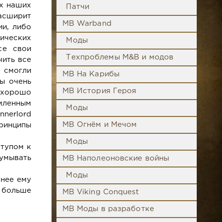
ых наших
Патчи
асширит
MB Warband
ии, либо
тических
Моды
се свои
Техпроблемы M&B и модов
чить все
е смогли
MB На Карибы
ы очень
MB История Героя
ь хорошо
мленным
Моды
nnerlord
MB Огнём и Мечом
ринципы
Моды
тупом к
умывать
MB Наполеоновские войны
Моды
анее ему
 больше
MB Viking Conquest
MB Моды в разработке