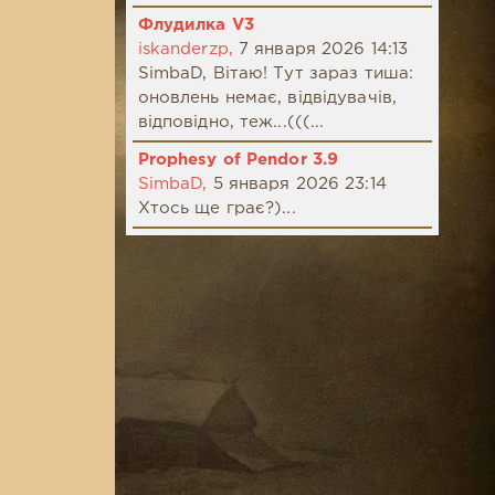
Флудилка V3
iskanderzp,
7 января 2026 14:13
SimbaD, Вітаю! Тут зараз тиша:
оновлень немає, відвідувачів,
відповідно, теж...(((...
Prophesy of Pendor 3.9
SimbaD,
5 января 2026 23:14
Хтось ще грає?)...