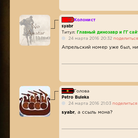
Колонист
syabr
Титул:
Главный динозавр и ГГ сай
24 марта 2016 20:32
поделитьс
Апрельский номер уже был, ни
Голова
Petro Buleka
24 марта 2016 21:03
поделиться
syabr
, а ссыль мона?