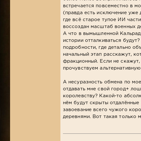
встречается повсеместно в мо
(правда есть исключение уже 
где всё старое тупое ИИ част
воссоздан масштаб военных д
А что в вымышленной Кальрад
истории отталкиваться будут
подробности, где детально об
начальный этап расскажут, кот
фракционный. Если не скажут,
прочувствуем альтернативную
А несуразность обмена по мое
отдавать мне свой город+ лош
королевству? Какой-то абсолю
нём будут скрыты отдалённые п
завоевание всего чужого коро
деревнями. Вот такая только 