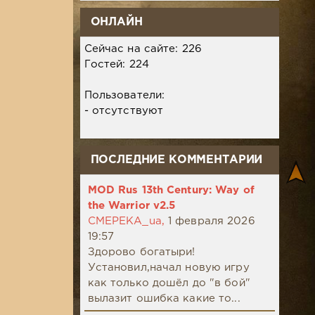
ОНЛАЙН
Сейчас на сайте: 226
Гостей: 224
Пользователи:
- отсутствуют
ПОСЛЕДНИЕ КОММЕНТАРИИ
MOD Rus 13th Century: Way of
the Warrior v2.5
CMEPEKA_ua,
1 февраля 2026
19:57
Здорово богатыри!
Установил,начал новую игру
как только дошёл до "в бой"
вылазит ошибка какие то...