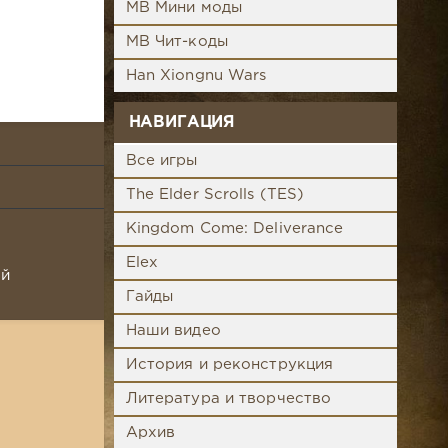
MB Мини моды
MB Чит-коды
Han Xiongnu Wars
НАВИГАЦИЯ
Все игры
The Elder Scrolls (TES)
Kingdom Come: Deliverance
Elex
ой
Гайды
Наши видео
История и реконструкция
Литература и творчество
Архив