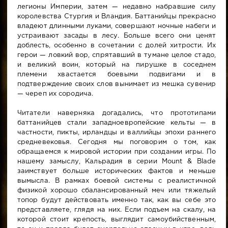
легионы Империи, затем — недавно набравшие силу
королевства Стургия и Вландия. Баттанийцы прекрасно
владеют длинными луками, совершают ночные набеги и
устраивают засады в лесу. Больше всего они ценят
доблесть, особенно в сочетании с долей хитрости. Их
герои — ловкий вор, спрятавший в тумане целое стадо,
и великий воин, который на пирушке в соседнем
племени хвастается боевыми подвигами и в
подтверждение своих слов вынимает из мешка сувенир
— череп их сородича.
Читатели наверняка догадались, что прототипами
баттанийцев стали западноевропейские кельты — в
частности, пикты, ирландцы и валлийцы эпохи раннего
средневековья. Сегодня мы поговорим о том, как
обращаемся к мировой истории при создании игры. По
нашему замыслу, Кальрадия в серии Mount & Blade
заимствует больше исторических фактов и меньше
вымысла. В рамках боевой системы с реалистичной
физикой хорошо сбалансированный меч или тяжелый
топор будут действовать именно так, как вы себе это
представляете, глядя на них. Если подъем на скалу, на
которой стоит крепость, выглядит самоубийственным,