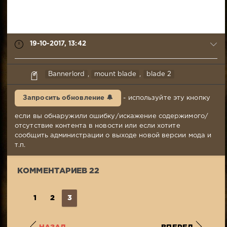
19-10-2017, 13:42
syabr
Bannerlord
,
mount blade
,
blade 2
19-
10-
Запросить обновление 🔔
- используйте эту кнопку
2017,
13:42
если вы обнаружили ошибку/искажение содержимого/
Комментариев:
отсутствие контента в новости или если хотите
22
сообщить администрации о выходе новой версии мода и
Просмотров:
т.п.
4
312
КОММЕНТАРИЕВ 22
1
2
3