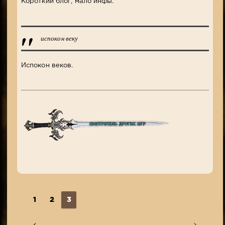
Короткий блог, мало инфы.
испокон веку
Испокон веков.
1
2
3