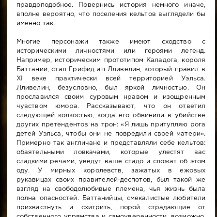
правдоподобное. Повернись история немного иначе,
вполне вероятно, что поселения кельтов выглядели бы
именно так.
Многие персонажи также имеют сходство с
историческими личностями или героями легенд.
Например, историческим прототипом Каладога, короля
Баттании, стал Грифид ап Лливелин, который правил в
XI веке практически всей территорией Уэльса.
Лливелин, безусловно, был яркой личностью. Он
прославился своим суровым нравом и изощренным
чувством юмора. Рассказывают, что он ответил
следующей колкостью, когда его обвинили в убийстве
других претендентов на трон: «Я лишь притупляю рога
детей Уэльса, чтобы они не повредили своей матери».
Примерно так англичане и представляли себе кельтов:
обаятельными ловкачами, которые улестят вас
сладкими речами, уведут ваше стадо и сложат об этом
оду. У мирных королевств, зажатых в ежовых
рукавицах своих правителей-деспотов, был такой же
взгляд на свободолюбивые племена, чья жизнь была
полна опасностей. Баттанийцы, смекалистые любители
прихвастнуть и схитрить, порой страдающие от
собственного упрямства и самоуверенности, возможно,