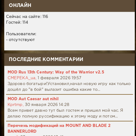
ОНЛАЙН
Сейчас на сайте: 116
Гостей: 114
Пользователи:
- отсутствуют
ПОСЛЕДНИЕ КОММЕНТАРИИ
MOD Rus 13th Century: Way of the Warrior v2.5
CMEPEKA_ua,
1 февраля 2026 19:57
Здорово богатыри!Установил,начал новую игру как только
дошёл до "в бой" вылазит ошибка какие то...
MOD Aut Caesar aut nihil
Kprtmp,
30 января 2026 14:28
Всем привет давно тут был гостем и пришел мой час. Я
делаю полную руссификацию к этому моду и потом...
Перечень модификаций на MOUNT AND BLADE 2
BANNERLORD