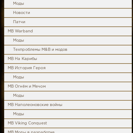
Моды
Новости
Патчи
MB Warband
Моды
Техпроблемы M&B и модов
MB На Карибы
MB История Героя
Моды
MB Огнём и Мечом
Моды
MB Наполеоновские войны
Моды
MB Viking Conquest
MB Моды в разработке