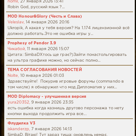
nomil,
27 января 2026 13:41
Robin God, русский язык ?...
MOD Honour&Glory (Честь и Слава)
Veleslav,
14 января 2026 20:16
Ukropik, А какая у тебя версия? На 1.174 лицензионной всё
должно работать.Это не ошибка игры у...
Prophesy of Pendor 3.9
Чикабой,
11 января 2026 15:07
Цитата: SimbaDХтось ще грає?)Зайти понастольгировать
на ультра графике можно, но сейчас полно...
ТЕМА СОГЛАСОВАНИЯ НОВОСТЕЙ
Nolte,
10 января 2026 01:03
Здравствуйте! Покурив игровые форумы (commando в
том числе) я обнаружил что мод Дипломатия у них...
MOD Diplomacy - улучшенная версия
yura20352,
9 января 2026 23:35
есть ошибка когда казнишь другово персонажа то нету
кнопки выхода продолжить игра все...
Флудилка V3
iskanderzp,
7 января 2026 14:13
SimbaD, Вітаю! Тут зараз тиша: оновлень немає,