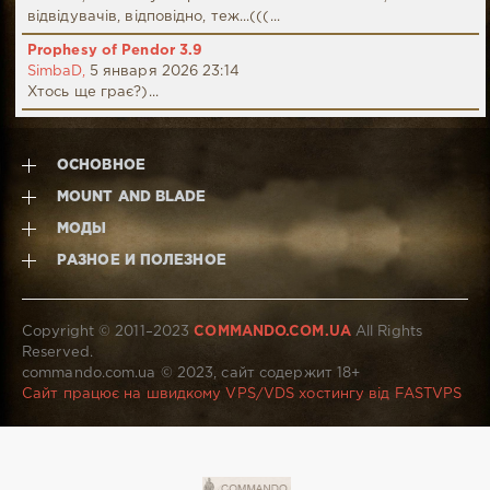
відвідувачів, відповідно, теж...(((...
Prophesy of Pendor 3.9
SimbaD,
5 января 2026 23:14
Хтось ще грає?)...
ОСНОВНОЕ
MOUNT AND BLADE
МОДЫ
РАЗНОЕ И ПОЛЕЗНОЕ
Copyright © 2011–2023
COMMANDO.COM.UA
All Rights
Reserved.
commando.com.ua © 2023, сайт содержит 18+
Сайт працює на швидкому VPS/VDS хостингу від FASTVPS