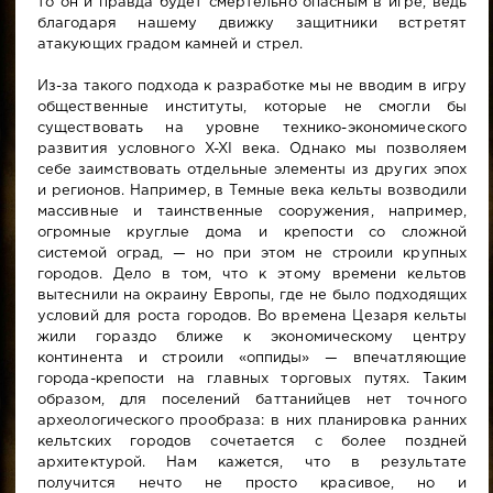
то он и правда будет смертельно опасным в игре, ведь
благодаря нашему движку защитники встретят
атакующих градом камней и стрел.
Из-за такого подхода к разработке мы не вводим в игру
общественные институты, которые не смогли бы
существовать на уровне технико-экономического
развития условного X-XI века. Однако мы позволяем
себе заимствовать отдельные элементы из других эпох
и регионов. Например, в Темные века кельты возводили
массивные и таинственные сооружения, например,
огромные круглые дома и крепости со сложной
системой оград, — но при этом не строили крупных
городов. Дело в том, что к этому времени кельтов
вытеснили на окраину Европы, где не было подходящих
условий для роста городов. Во времена Цезаря кельты
жили гораздо ближе к экономическому центру
континента и строили «оппиды» — впечатляющие
города-крепости на главных торговых путях. Таким
образом, для поселений баттанийцев нет точного
археологического прообраза: в них планировка ранних
кельтских городов сочетается с более поздней
архитектурой. Нам кажется, что в результате
получится нечто не просто красивое, но и