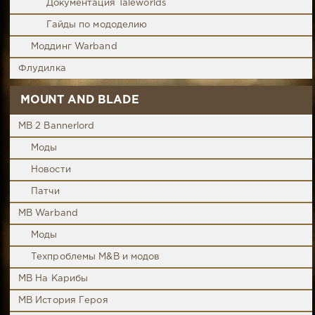
Документация Taleworlds
Гайды по мододелию
Моддинг Warband
Флудилка
MOUNT AND BLADE
MB 2 Bannerlord
Моды
Новости
Патчи
MB Warband
Моды
Техпроблемы M&B и модов
MB На Карибы
MB История Героя