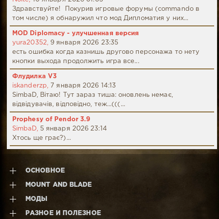
Здравствуйте! Покурив игровые форумы (commando в
том числе) я обнаружил что мод Дипломатия у них...
MOD Diplomacy - улучшенная версия
yura20352,
9 января 2026 23:35
есть ошибка когда казнишь другово персонажа то нету
кнопки выхода продолжить игра все...
Флудилка V3
iskanderzp,
7 января 2026 14:13
SimbaD, Вітаю! Тут зараз тиша: оновлень немає,
відвідувачів, відповідно, теж...(((...
Prophesy of Pendor 3.9
SimbaD,
5 января 2026 23:14
Хтось ще грає?)...
ОСНОВНОЕ
MOUNT AND BLADE
МОДЫ
РАЗНОЕ И ПОЛЕЗНОЕ