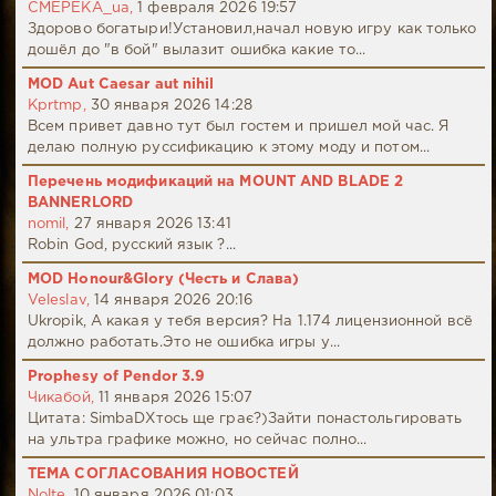
CMEPEKA_ua,
1 февраля 2026 19:57
Здорово богатыри!Установил,начал новую игру как только
дошёл до "в бой" вылазит ошибка какие то...
MOD Aut Caesar aut nihil
Kprtmp,
30 января 2026 14:28
Всем привет давно тут был гостем и пришел мой час. Я
делаю полную руссификацию к этому моду и потом...
Перечень модификаций на MOUNT AND BLADE 2
BANNERLORD
nomil,
27 января 2026 13:41
Robin God, русский язык ?...
MOD Honour&Glory (Честь и Слава)
Veleslav,
14 января 2026 20:16
Ukropik, А какая у тебя версия? На 1.174 лицензионной всё
должно работать.Это не ошибка игры у...
Prophesy of Pendor 3.9
Чикабой,
11 января 2026 15:07
Цитата: SimbaDХтось ще грає?)Зайти понастольгировать
на ультра графике можно, но сейчас полно...
ТЕМА СОГЛАСОВАНИЯ НОВОСТЕЙ
Nolte,
10 января 2026 01:03