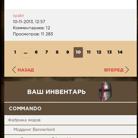
syabr
10-11-2013, 12:57
Комментариев: 12
Просмотров: 11 283
1
...
6
7
8
9
10
11
12
13
14
...
НАЗАД
ВПЕРЕД
COMMANDO
Фабрика модов
Моддинг Bannerlord