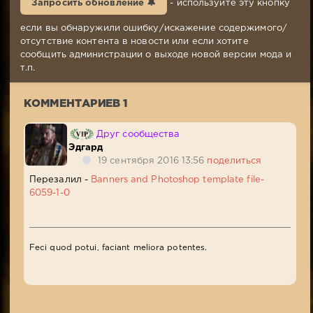
Запросить обновление 🔔
- используйте эту кнопку
2015,
20:39
если вы обнаружили ошибку/искажение содержимого/
Комментариев:
отсутствие контента в новости или если хотите
1
сообщить администрации о выходе новой версии мода и
Просмотров:
т.п.
5
090
КОММЕНТАРИЕВ 1
Друг сообщества
Эдгард
19 сентября 2016 13:56
поделиться
Перезалил -
Banners and Photoshop template file-
6059-1-0
Feci quod potui, faciant meliora potentes.