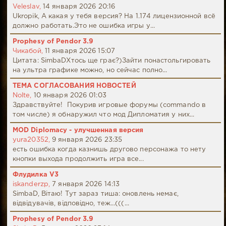
Veleslav,
14 января 2026 20:16
Ukropik, А какая у тебя версия? На 1.174 лицензионной всё
должно работать.Это не ошибка игры у...
Prophesy of Pendor 3.9
Чикабой,
11 января 2026 15:07
Цитата: SimbaDХтось ще грає?)Зайти понастольгировать
на ультра графике можно, но сейчас полно...
ТЕМА СОГЛАСОВАНИЯ НОВОСТЕЙ
Nolte,
10 января 2026 01:03
Здравствуйте! Покурив игровые форумы (commando в
том числе) я обнаружил что мод Дипломатия у них...
MOD Diplomacy - улучшенная версия
yura20352,
9 января 2026 23:35
есть ошибка когда казнишь другово персонажа то нету
кнопки выхода продолжить игра все...
Флудилка V3
iskanderzp,
7 января 2026 14:13
SimbaD, Вітаю! Тут зараз тиша: оновлень немає,
відвідувачів, відповідно, теж...(((...
Prophesy of Pendor 3.9