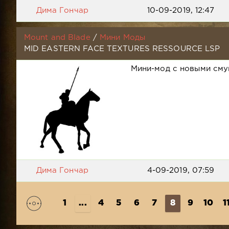
Дима Гончар
10-09-2019, 12:47
Mount and Blade
/
Мини Моды
MID EASTERN FACE TEXTURES RESSOURCE LSP
Мини-мод с новыми сму
Дима Гончар
4-09-2019, 07:59
1
...
4
5
6
7
8
9
10
1