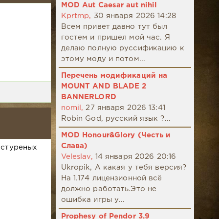
MOD Aut Caesar aut nihil
Kprtmp,
30 января 2026 14:28
Всем привет давно тут был
гостем и пришел мой час. Я
делаю полную руссификацию к
этому моду и потом...
Перечень модификаций на
MOUNT AND BLADE 2
BANNERLORD
nomil,
27 января 2026 13:41
Robin God, русский язык ?...
MOD Honour&Glory (Честь и
Слава)
кстуреных
Veleslav,
14 января 2026 20:16
Ukropik, А какая у тебя версия?
На 1.174 лицензионной всё
должно работать.Это не
ошибка игры у...
Prophesy of Pendor 3.9