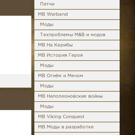
Патчи
MB Warband
Моды
Техпроблемы M&B и модов
MB На Карибы
MB История Героя
Моды
MB Огнём и Мечом
Моды
MB Наполеоновские войны
Моды
MB Viking Conquest
MB Моды в разработке