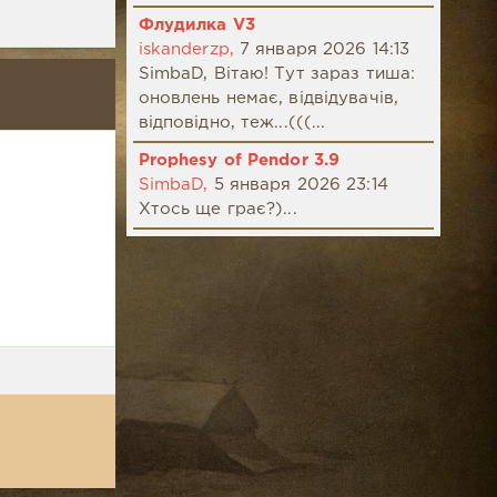
Флудилка V3
iskanderzp,
7 января 2026 14:13
SimbaD, Вітаю! Тут зараз тиша:
оновлень немає, відвідувачів,
відповідно, теж...(((...
Prophesy of Pendor 3.9
SimbaD,
5 января 2026 23:14
Хтось ще грає?)...