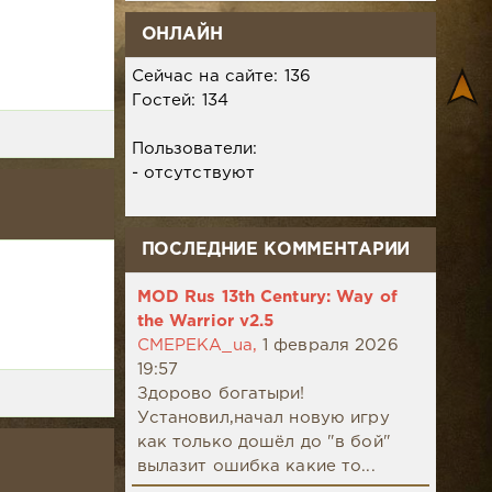
ОНЛАЙН
Сейчас на сайте: 136
Гостей: 134
Пользователи:
- отсутствуют
ПОСЛЕДНИЕ КОММЕНТАРИИ
MOD Rus 13th Century: Way of
the Warrior v2.5
CMEPEKA_ua,
1 февраля 2026
19:57
Здорово богатыри!
Установил,начал новую игру
как только дошёл до "в бой"
вылазит ошибка какие то...