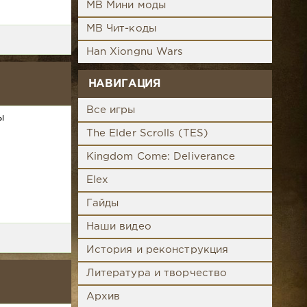
MB Мини моды
MB Чит-коды
Han Xiongnu Wars
НАВИГАЦИЯ
Все игры
ы
The Elder Scrolls (TES)
Kingdom Come: Deliverance
Elex
Гайды
Наши видео
История и реконструкция
Литература и творчество
Архив