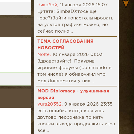
Чикабой,
11 января 2026 15:07
Цитата: SimbaDХтось ще
грає?)Зайти понастольгировать
на ультра графике можно, но
сейчас полно...
ТЕМА СОГЛАСОВАНИЯ
НОВОСТЕЙ
Nolte,
10 января 2026 01:03
Здравствуйте! Покурив
игровые форумы (commando в
том числе) я обнаружил что
мод Дипломатия у них...
MOD Diplomacy - улучшенная
версия
yura20352,
9 января 2026 23:35
есть ошибка когда казнишь
другово персонажа то нету
кнопки выхода продолжить игра
все...