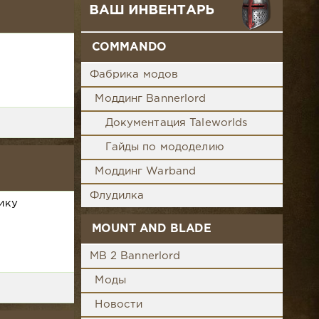
COMMANDO
Фабрика модов
Моддинг Bannerlord
Документация Taleworlds
Гайды по мододелию
Моддинг Warband
Флудилка
ику
MOUNT AND BLADE
MB 2 Bannerlord
Моды
Новости