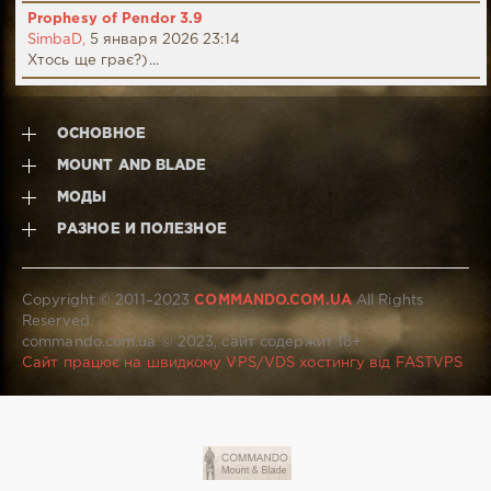
Prophesy of Pendor 3.9
SimbaD,
5 января 2026 23:14
Хтось ще грає?)...
ОСНОВНОЕ
MOUNT AND BLADE
МОДЫ
РАЗНОЕ И ПОЛЕЗНОЕ
Copyright © 2011–2023
COMMANDO.COM.UA
All Rights
Reserved.
commando.com.ua © 2023, сайт содержит 18+
Сайт працює на швидкому VPS/VDS хостингу від FASTVPS