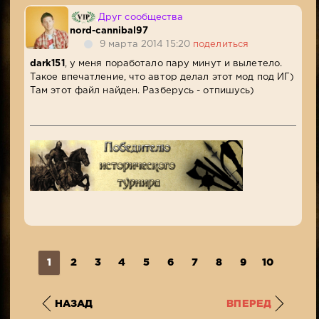
Друг сообщества
nord-cannibal97
9 марта 2014 15:20
поделиться
dark151
, у меня поработало пару минут и вылетело.
Такое впечатление, что автор делал этот мод под ИГ)
Там этот файл найден. Разберусь - отпишусь)
1
2
3
4
5
6
7
8
9
10
...
4
НАЗАД
ВПЕРЕД