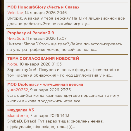
MOD Honour&Glory (Честь и Слава)
Veleslav,
14 января 2026 20:16
Ukropik, А какая у тебя версия? На 1.174 лицензионной всё
должно работать.Это не ошибка игры у...
Prophesy of Pendor 3.9
Чикабой,
11 января 2026 15:07
Цитата: SimbaDХтось ще грає?)Зайти понастольгировать
на ультра графике можно, но сейчас полно...
ТЕМА СОГЛАСОВАНИЯ НОВОСТЕЙ
Nolte,
10 января 2026 01:03
Здравствуйте! Покурив игровые форумы (commando в
том числе) я обнаружил что мод Дипломатия у них...
MOD Diplomacy - улучшенная версия
yura20352,
9 января 2026 23:35
есть ошибка когда казнишь другово персонажа то нету
кнопки выхода продолжить игра все...
Флудилка V3
iskanderzp,
7 января 2026 14:13
SimbaD, Вітаю! Тут зараз тиша: оновлень немає,
відвідувачів, відповідно, теж...(((...