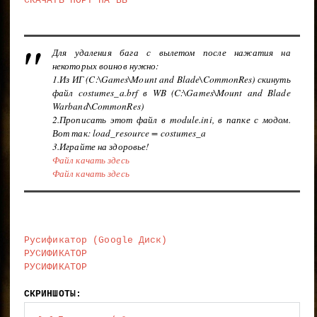
СКАЧАТЬ ПОРТ НА ВБ
Для удаления бага с вылетом после нажатия на
некоторых воинов нужно:
1.Из ИГ (C:\Games\Mount and Blade\CommonRes) скинуть
файл costumes_a.brf в WB (C:\Games\Mount and Blade
Warband\CommonRes)
2.Прописать этот файл в module.ini, в папке с модом.
Вот так: load_resource = costumes_a
3.Играйте на здоровье!
Файл качать здесь
Файл качать здесь
Русификатор (Google Диск)
РУСИФИКАТОР
РУСИФИКАТОР
СКРИНШОТЫ: