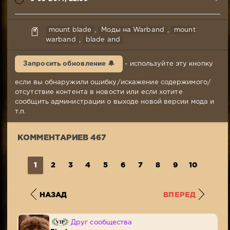
nord-
mount blade
,
Моды на Warband
,
mount
cannibal97
warband
,
blade and
8-
03-
Запросить обновление 🔔
- используйте эту кнопку
2014,
22:59
если вы обнаружили ошибку/искажение содержимого/
Комментариев:
отсутствие контента в новости или если хотите
467
сообщить администрации о выходе новой версии мода и
Просмотров:
т.п.
111
218
КОММЕНТАРИЕВ 467
1
2
3
4
5
6
7
8
9
10
...
4
НАЗАД
ВПЕРЕД
Друг сообщества