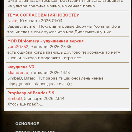
Цитата: SimbaDХтось ще грає?)Зайти понастольгировать
на ультра графике можно, но сейчас полно...
ТЕМА СОГЛАСОВАНИЯ НОВОСТЕЙ
Nolte,
10 января 2026 01:03
Здравствуйте! Покурив игровые форумы (commando в
том числе) я обнаружил что мод Дипломатия у них...
MOD Diplomacy - улучшенная версия
yura20352,
9 января 2026 23:35
есть ошибка когда казнишь другово персонажа то нету
кнопки выхода продолжить игра все...
Флудилка V3
iskanderzp,
7 января 2026 14:13
SimbaD, Вітаю! Тут зараз тиша: оновлень немає,
відвідувачів, відповідно, теж...(((...
Prophesy of Pendor 3.9
SimbaD,
5 января 2026 23:14
Хтось ще грає?)...
ОСНОВНОЕ