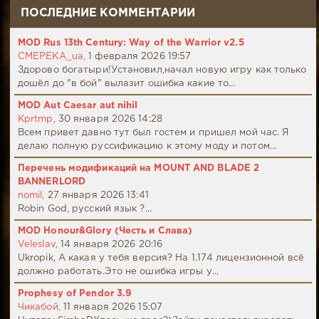
ПОСЛЕДНИЕ КОММЕНТАРИИ
MOD Rus 13th Century: Way of the Warrior v2.5
CMEPEKA_ua,
1 февраля 2026 19:57
Здорово богатыри!Установил,начал новую игру как только
дошёл до "в бой" вылазит ошибка какие то...
MOD Aut Caesar aut nihil
Kprtmp,
30 января 2026 14:28
Всем привет давно тут был гостем и пришел мой час. Я
делаю полную руссификацию к этому моду и потом...
Перечень модификаций на MOUNT AND BLADE 2
BANNERLORD
nomil,
27 января 2026 13:41
Robin God, русский язык ?...
MOD Honour&Glory (Честь и Слава)
Veleslav,
14 января 2026 20:16
Ukropik, А какая у тебя версия? На 1.174 лицензионной всё
должно работать.Это не ошибка игры у...
Prophesy of Pendor 3.9
Чикабой,
11 января 2026 15:07