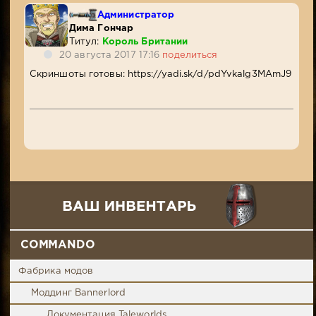
Администратор
Дима Гончар
Титул:
Король Британии
20 августа 2017 17:16
поделиться
Скриншоты готовы: https://yadi.sk/d/pdYvkalg3MAmJ9
COMMANDO
Фабрика модов
Моддинг Bannerlord
Документация Taleworlds