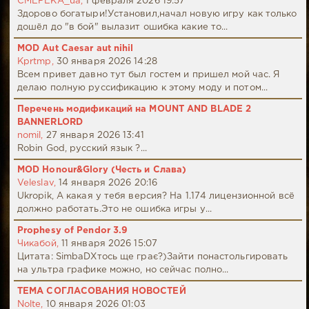
CMEPEKA_ua,
1 февраля 2026 19:57
Здорово богатыри!Установил,начал новую игру как только
дошёл до "в бой" вылазит ошибка какие то...
MOD Aut Caesar aut nihil
Kprtmp,
30 января 2026 14:28
Всем привет давно тут был гостем и пришел мой час. Я
делаю полную руссификацию к этому моду и потом...
Перечень модификаций на MOUNT AND BLADE 2
BANNERLORD
nomil,
27 января 2026 13:41
Robin God, русский язык ?...
MOD Honour&Glory (Честь и Слава)
Veleslav,
14 января 2026 20:16
Ukropik, А какая у тебя версия? На 1.174 лицензионной всё
должно работать.Это не ошибка игры у...
Prophesy of Pendor 3.9
Чикабой,
11 января 2026 15:07
Цитата: SimbaDХтось ще грає?)Зайти понастольгировать
на ультра графике можно, но сейчас полно...
ТЕМА СОГЛАСОВАНИЯ НОВОСТЕЙ
Nolte,
10 января 2026 01:03