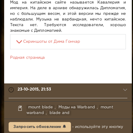
Мод на китайском сайте называется Кавалерия и
империя. На деле в архиве обнаружилась Дипломатия,
но с большущим весом, и этой версии мы прежде не
наблюдали. Музыка не варбандная, нечто китайское.
Текста нет. Требуются исследователи, хорошо
знакомые с Дипломатией.
Скриншоты от Дима Гончар
Родная страница
23-10-2015, 21:53
syabr
mount blade
,
Моды на Warband
,
mount
23-
warband
,
blade and
10-
2015,
Запросить обновление 🔔
- используйте эту кнопку
21:53