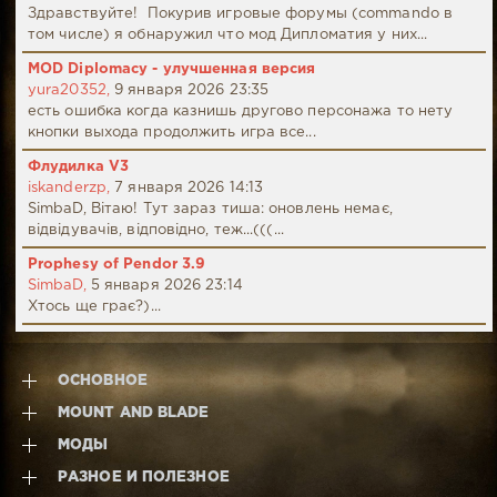
Здравствуйте! Покурив игровые форумы (commando в
том числе) я обнаружил что мод Дипломатия у них...
MOD Diplomacy - улучшенная версия
yura20352,
9 января 2026 23:35
есть ошибка когда казнишь другово персонажа то нету
кнопки выхода продолжить игра все...
Флудилка V3
iskanderzp,
7 января 2026 14:13
SimbaD, Вітаю! Тут зараз тиша: оновлень немає,
відвідувачів, відповідно, теж...(((...
Prophesy of Pendor 3.9
SimbaD,
5 января 2026 23:14
Хтось ще грає?)...
ОСНОВНОЕ
MOUNT AND BLADE
МОДЫ
РАЗНОЕ И ПОЛЕЗНОЕ