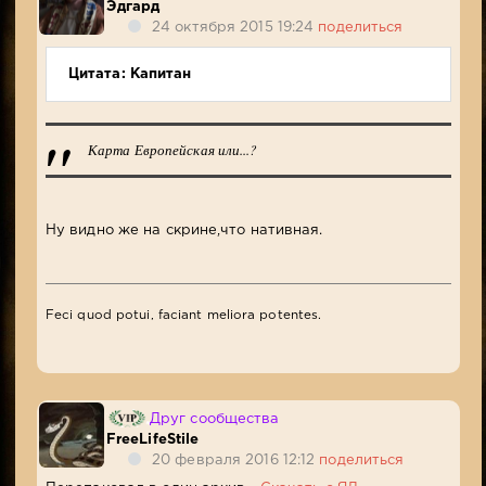
Эдгард
24 октября 2015 19:24
поделиться
Цитата: Капитан
Карта Европейская или...?
Ну видно же на скрине,что нативная.
Feci quod potui, faciant meliora potentes.
Друг сообщества
FreeLifeStile
20 февраля 2016 12:12
поделиться