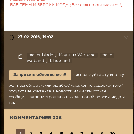
ВСЕ ТЕМЫ И ВЕРСИИ МОДА (Все сильно отличаются!)
27-02-2016, 19:02
FreeLifeStile
mount blade
,
Моды на Warband
,
mount
27-
warband
,
blade and
02-
2016,
Запросить обновление 🔔
- используйте эту кнопку
19:02
Комментариев:
если вы обнаружили ошибку/искажение содержимого/
336
отсутствие контента в новости или если хотите
Просмотров:
сообщить администрации о выходе новой версии мода и
61
т.п.
461
КОММЕНТАРИЕВ 336
1
2
3
4
5
6
7
8
9
10
...
3