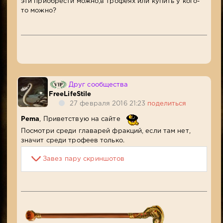
эти приобрести можно,в трофеях или купить у кого-
то можно?
Друг сообщества
FreeLifeStile
27 февраля 2016 21:23
поделиться
Pema
, Приветствую на сайте
Посмотри среди главарей фракций, если там нет,
значит среди трофеев только.
Завез пару скриншотов