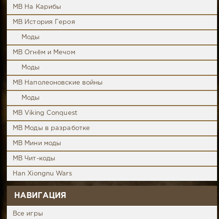
MB На Карибы
MB История Героя
Моды
MB Огнём и Мечом
Моды
MB Наполеоновские войны
Моды
MB Viking Conquest
MB Моды в разработке
MB Мини моды
MB Чит-коды
Han Xiongnu Wars
НАВИГАЦИЯ
Все игры