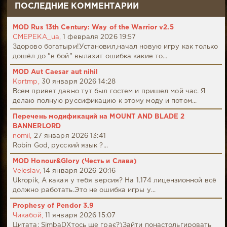
ПОСЛЕДНИЕ КОММЕНТАРИИ
MOD Rus 13th Century: Way of the Warrior v2.5
CMEPEKA_ua,
1 февраля 2026 19:57
Здорово богатыри!Установил,начал новую игру как только
дошёл до "в бой" вылазит ошибка какие то...
MOD Aut Caesar aut nihil
Kprtmp,
30 января 2026 14:28
Всем привет давно тут был гостем и пришел мой час. Я
делаю полную руссификацию к этому моду и потом...
Перечень модификаций на MOUNT AND BLADE 2
BANNERLORD
nomil,
27 января 2026 13:41
Robin God, русский язык ?...
MOD Honour&Glory (Честь и Слава)
Veleslav,
14 января 2026 20:16
Ukropik, А какая у тебя версия? На 1.174 лицензионной всё
должно работать.Это не ошибка игры у...
Prophesy of Pendor 3.9
Чикабой,
11 января 2026 15:07
Цитата: SimbaDХтось ще грає?)Зайти понастольгировать