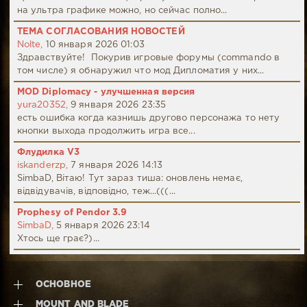
на ультра графике можно, но сейчас полно...
ТЕМА СОГЛАСОВАНИЯ НОВОСТЕЙ
Nolte,
10 января 2026 01:03
Здравствуйте! Покурив игровые форумы (commando в
том числе) я обнаружил что мод Дипломатия у них...
MOD Diplomacy - улучшенная версия
yura20352,
9 января 2026 23:35
есть ошибка когда казнишь другово персонажа то нету
кнопки выхода продолжить игра все...
Флудилка V3
iskanderzp,
7 января 2026 14:13
SimbaD, Вітаю! Тут зараз тиша: оновлень немає,
відвідувачів, відповідно, теж...(((...
Prophesy of Pendor 3.9
SimbaD,
5 января 2026 23:14
Хтось ще грає?)...
ОСНОВНОЕ
MOUNT AND BLADE