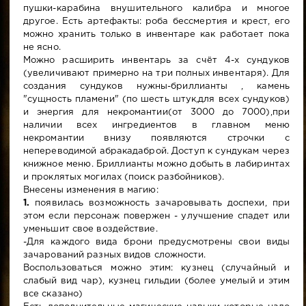
пушки-карабина внушительного калибра и многое
другое. Есть артефакты: роба бессмертия и крест, его
можно хранить только в инвентаре как работает пока
не ясно.
Можно расширить инвентарь за счёт 4-х сундуков
(увеличивают примерно на три полных инвентаря). Для
создания сундуков нужны-бриллианты , камень
"сущность пламени" (по шесть штук,для всех сундуков)
и энергия для некромантии(от 3000 до 7000),при
наличии всех ингредиентов в главном меню
некромантии внизу появляются строчки с
непереводимой абракадаброй. Доступ к сундукам через
книжное меню. Бриллианты можно добыть в лабиринтах
и проклятых могилах (поиск разбойников).
Внесены изменения в магию:
1.
появилась возможность зачаровывать доспехи, при
этом если персонаж повержен - улучшение спадет или
уменьшит свое воздействие.
-Для каждого вида брони предусмотрены свои виды
зачарований разных видов сложности.
Воспользоваться можно этим: кузнец (случайный и
слабый вид чар), кузнец гильдии (более умелый и этим
все сказано)