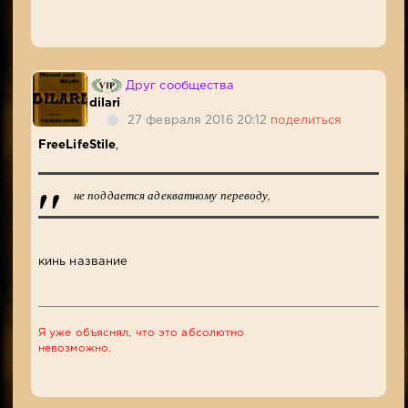
Друг сообщества
dilari
27 февраля 2016 20:12
поделиться
FreeLifeStile
,
не поддается адекватному переводу,
кинь название
Я уже объяснял, что это абсолютно
невозможно.