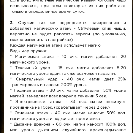
Есть дополнительные магические навыки которые надо
использовать, при этом некоторые из них работают
только в определенное время суток.
2.
Оружие так же подвергается зачарованию и
добавляет магическую атаку - Ctrl+левый клик мыши,
вероятно не будет работать верхом (по умолчанию,
можно изменить в настройках)
Каждая магическая атака использует магию
Виды чар оружия:
* Магическая атака - 10 очк. магии добавляет 20
магического урона.
* Токсичный удар - 15 очк. магии добавляет 5-20
магического урона ядом, так же возможен паралич.
* Смертельный удар - 40 очк. магии дает 25%
травмировать и наносит 200% урона.
* Ледяная атака - 30 очк. магии добавляет 50% урона
магией, замедляет всех вокруг в течении 3 сек.
* Электрическая атака - 33 очк. магии шокирует
противника на 10сек. (срабатывает через 2 сек.)
* Огненная атака - 40 очк. магии наносит 50% доп.
магического урона и поджигает противника
* Дыхание дракона - 60 очк. магии наносит 100% доп.
маг урона дыханием случайного дракона(дыхание