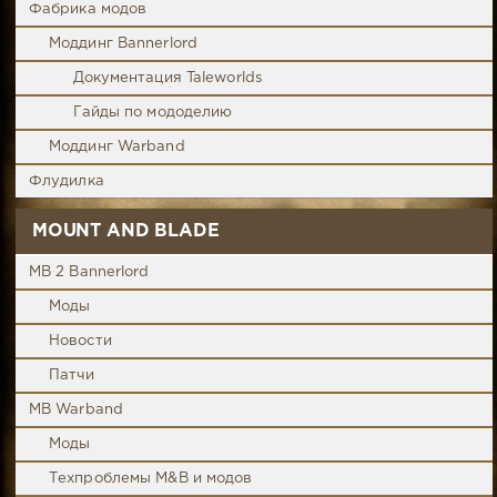
Фабрика модов
Моддинг Bannerlord
Документация Taleworlds
Гайды по мододелию
Моддинг Warband
Флудилка
MOUNT AND BLADE
MB 2 Bannerlord
Моды
Новости
Патчи
MB Warband
Моды
Техпроблемы M&B и модов