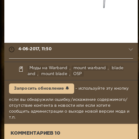
4-06-2017, 11:50
syabr
Моды на Warband
,
mount warband
,
blade
4-
and
,
mount blade
,
OSP
06-
2017,
Запросить обновление 🔔
- используйте эту кнопку
11:50
Комментариев:
если вы обнаружили ошибку/искажение содержимого/
10
отсутствие контента в новости или если хотите
Просмотров:
сообщить администрации о выходе новой версии мода и
13
т.п.
426
КОММЕНТАРИЕВ 10