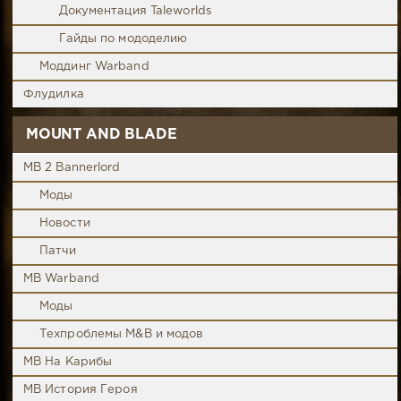
Документация Taleworlds
Гайды по мододелию
Моддинг Warband
Флудилка
MOUNT AND BLADE
MB 2 Bannerlord
Моды
Новости
Патчи
MB Warband
Моды
Техпроблемы M&B и модов
MB На Карибы
MB История Героя