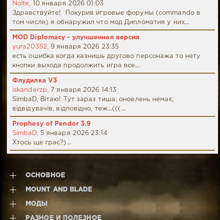
Nolte,
10 января 2026 01:03
Здравствуйте! Покурив игровые форумы (commando в
том числе) я обнаружил что мод Дипломатия у них...
MOD Diplomacy - улучшенная версия
yura20352,
9 января 2026 23:35
есть ошибка когда казнишь другово персонажа то нету
кнопки выхода продолжить игра все...
Флудилка V3
iskanderzp,
7 января 2026 14:13
SimbaD, Вітаю! Тут зараз тиша: оновлень немає,
відвідувачів, відповідно, теж...(((...
Prophesy of Pendor 3.9
SimbaD,
5 января 2026 23:14
Хтось ще грає?)...
ОСНОВНОЕ
MOUNT AND BLADE
МОДЫ
РАЗНОЕ И ПОЛЕЗНОЕ