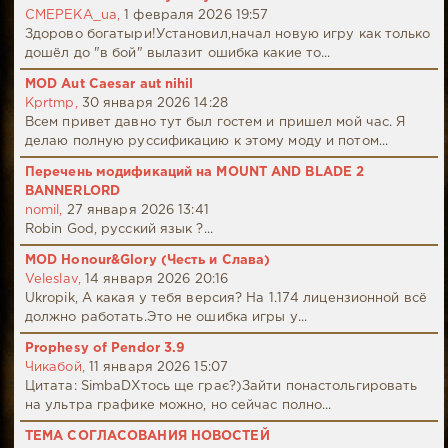
CMEPEKA_ua,
1 февраля 2026 19:57
Здорово богатыри!Установил,начал новую игру как только
дошёл до "в бой" вылазит ошибка какие то...
MOD Aut Caesar aut nihil
Kprtmp,
30 января 2026 14:28
Всем привет давно тут был гостем и пришел мой час. Я
делаю полную руссификацию к этому моду и потом...
Перечень модификаций на MOUNT AND BLADE 2
BANNERLORD
nomil,
27 января 2026 13:41
Robin God, русский язык ?...
MOD Honour&Glory (Честь и Слава)
Veleslav,
14 января 2026 20:16
Ukropik, А какая у тебя версия? На 1.174 лицензионной всё
должно работать.Это не ошибка игры у...
Prophesy of Pendor 3.9
Чикабой,
11 января 2026 15:07
Цитата: SimbaDХтось ще грає?)Зайти понастольгировать
на ультра графике можно, но сейчас полно...
ТЕМА СОГЛАСОВАНИЯ НОВОСТЕЙ