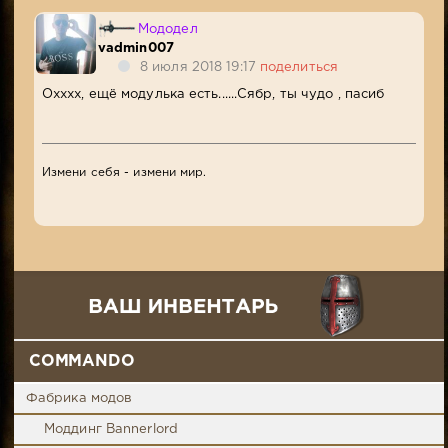
Мододел
vadmin007
8 июля 2018 19:17
поделиться
Охххх, ещё модулька есть......Сябр, ты чудо , пасиб
Измени себя - измени мир.
COMMANDO
Фабрика модов
Моддинг Bannerlord