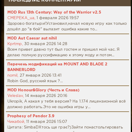
ПОСЛЕДНИЕ КОММЕНТАРИИ
MOD Rus 13th Century: Way of the Warrior v2.5
CMEPEKA_ua,
1 февраля 2026 19:57
Здорово богатыри!Установил,начал новую игру как только
дошёл до "в бой" вылазит ошибка какие то...
MOD Aut Caesar aut nihil
Kprtmp,
30 января 2026 14:28
Всем привет давно тут был гостем и пришел мой час. Я
делаю полную руссификацию к этому моду и потом...
Перечень модификаций на MOUNT AND BLADE 2
BANNERLORD
nomil,
27 января 2026 13:41
Robin God, русский язык ?...
MOD Honour&Glory (Честь и Слава)
Veleslav,
14 января 2026 20:16
Ukropik, А какая у тебя версия? На 1.174 лицензионной всё
должно работать.Это не ошибка игры у...
Prophesy of Pendor 3.9
Чикабой,
11 января 2026 15:07
Цитата: SimbaDХтось ще грає?)Зайти понастольгировать