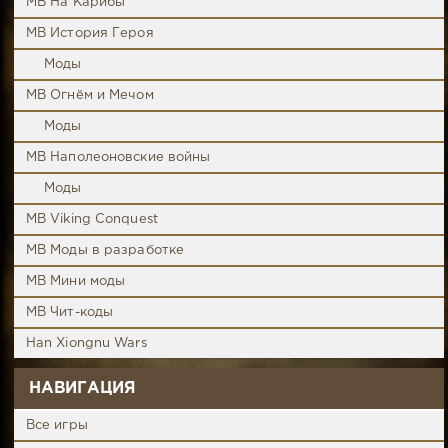
MB На Карибы
MB История Героя
Моды
MB Огнём и Мечом
Моды
MB Наполеоновские войны
Моды
MB Viking Conquest
MB Моды в разработке
MB Мини моды
MB Чит-коды
Han Xiongnu Wars
НАВИГАЦИЯ
Все игры