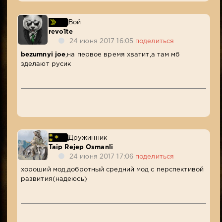
Вой
revo1te
24 июня 2017 16:05
поделиться
bezumnyi joe
,на первое время хватит,а там мб
зделают русик
Дружинник
Taip Rejep Osmanli
24 июня 2017 17:06
поделиться
хороший мод,добротный средний мод с перспективой
развития(надеюсь)