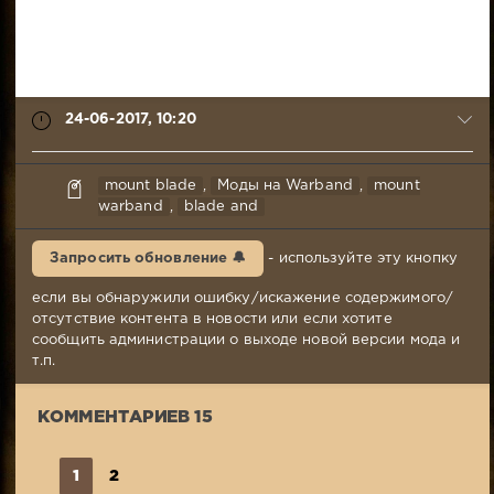
24-06-2017, 10:20
syabr
mount blade
,
Моды на Warband
,
mount
24-
warband
,
blade and
06-
2017,
Запросить обновление 🔔
- используйте эту кнопку
10:20
Комментариев:
если вы обнаружили ошибку/искажение содержимого/
15
отсутствие контента в новости или если хотите
Просмотров:
сообщить администрации о выходе новой версии мода и
11
т.п.
874
КОММЕНТАРИЕВ 15
1
2