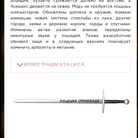
Вландии. Хузаиты сражаются далеко на востоке, а
Асераис движется на север. Моду не требуется мощных
компьютеров. Обновлены доспехи и оружие, боевые
анимации, новая система стрельбы из лука, другие
города, замки и деревни, короли, лорды и спутники.
Изменены ветви развития воинов, переделаны
некоторые звуки у лошадей. Также разработчик
обновил лица и в следующих версиях планирует
изменить арбалеты и метание.
ИЛЛЮСТРАЦИИ S.T.A.L.K.E.R.