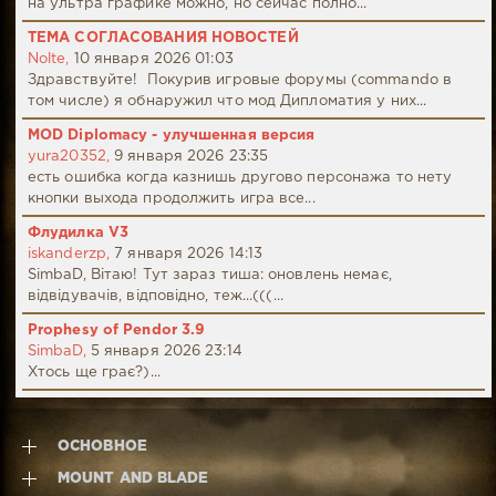
на ультра графике можно, но сейчас полно...
ТЕМА СОГЛАСОВАНИЯ НОВОСТЕЙ
Nolte,
10 января 2026 01:03
Здравствуйте! Покурив игровые форумы (commando в
том числе) я обнаружил что мод Дипломатия у них...
MOD Diplomacy - улучшенная версия
yura20352,
9 января 2026 23:35
есть ошибка когда казнишь другово персонажа то нету
кнопки выхода продолжить игра все...
Флудилка V3
iskanderzp,
7 января 2026 14:13
SimbaD, Вітаю! Тут зараз тиша: оновлень немає,
відвідувачів, відповідно, теж...(((...
Prophesy of Pendor 3.9
SimbaD,
5 января 2026 23:14
Хтось ще грає?)...
ОСНОВНОЕ
MOUNT AND BLADE