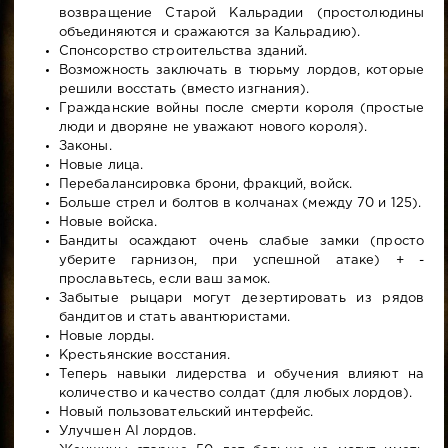
возвращение Старой Кальрадии (простолюдины
объединяются и сражаются за Кальрадию).
Спонсорство строительства зданий.
Возможность заключать в тюрьму лордов, которые
решили восстать (вместо изгнания).
Гражданские войны после смерти короля (простые
люди и дворяне не уважают нового короля).
Законы.
Новые лица.
Перебалансировка брони, фракций, войск.
Больше стрел и болтов в колчанах (между 70 и 125).
Новые войска.
Бандиты осаждают очень слабые замки (просто
уберите гарнизон, при успешной атаке) + -
прославьтесь, если ваш замок.
Забытые рыцари могут дезертировать из рядов
бандитов и стать авантюристами.
Новые лорды.
Крестьянские восстания.
Теперь навыки лидерства и обучения влияют на
количество и качество солдат (для любых лордов).
Новый пользовательский интерфейс.
Улучшен AI лордов.