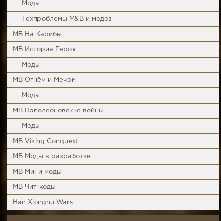
Моды
Техпроблемы M&B и модов
MB На Карибы
MB История Героя
Моды
MB Огнём и Мечом
Моды
MB Наполеоновские войны
Моды
MB Viking Conquest
MB Моды в разработке
MB Мини моды
MB Чит-коды
Han Xiongnu Wars