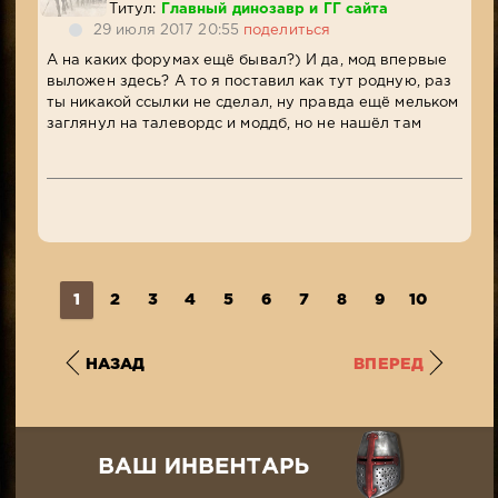
Титул:
Главный динозавр и ГГ сайта
29 июля 2017 20:55
поделиться
А на каких форумах ещё бывал?) И да, мод впервые
выложен здесь? А то я поставил как тут родную, раз
ты никакой ссылки не сделал, ну правда ещё мельком
заглянул на талевордс и моддб, но не нашёл там
1
2
3
4
5
6
7
8
9
10
...
1
НАЗАД
ВПЕРЕД