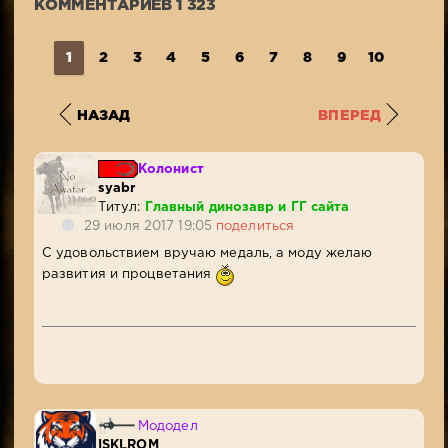
КОММЕНТАРИЕВ 1 323
1
2
3
4
5
6
7
8
9
10
...
1
НАЗАД
ВПЕРЕД
Колонист
syabr
Титул:
Главный динозавр и ГГ сайта
29 июля 2017 19:05
поделиться
С удовольствием вручаю медаль, а моду желаю
развития и процветания
Мододел
ISKLROM