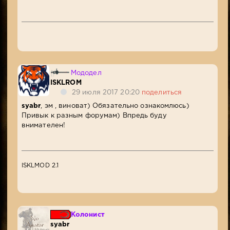
Мододел
ISKLROM
29 июля 2017 20:20
поделиться
syabr
, эм , виноват) Обязательно ознакомлюсь)
Привык к разным форумам) Впредь буду
внимателен!
ISKLMOD 2.1
Колонист
syabr