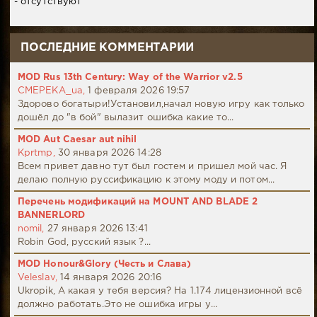
- отсутствуют
ПОСЛЕДНИЕ КОММЕНТАРИИ
MOD Rus 13th Century: Way of the Warrior v2.5
CMEPEKA_ua,
1 февраля 2026 19:57
Здорово богатыри!Установил,начал новую игру как только
дошёл до "в бой" вылазит ошибка какие то...
MOD Aut Caesar aut nihil
Kprtmp,
30 января 2026 14:28
Всем привет давно тут был гостем и пришел мой час. Я
делаю полную руссификацию к этому моду и потом...
Перечень модификаций на MOUNT AND BLADE 2
BANNERLORD
nomil,
27 января 2026 13:41
Robin God, русский язык ?...
MOD Honour&Glory (Честь и Слава)
Veleslav,
14 января 2026 20:16
Ukropik, А какая у тебя версия? На 1.174 лицензионной всё
должно работать.Это не ошибка игры у...