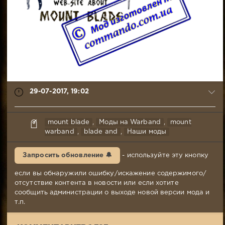
29-07-2017, 19:02
ISKLROM
mount blade
,
Моды на Warband
,
mount
29-
warband
,
blade and
,
Наши моды
07-
2017,
Запросить обновление 🔔
- используйте эту кнопку
19:02
Комментариев:
если вы обнаружили ошибку/искажение содержимого/
1
отсутствие контента в новости или если хотите
323
сообщить администрации о выходе новой версии мода и
Просмотров:
т.п.
114
251