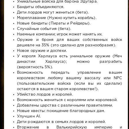
Уникальные войска для барона Эдугара.
Бандиты объединяются.
Дети лордов могут жениться (бета).
Мореплавание (Нужно купить корабль).
Новые бандиты (Пираты и Рейдеры).
Случайные события (бета).
Наемные компании; игрок может нанять их.
Оружие и броня для ваших собственных войск
дешевле на 35% (это сделано для разнообразия).
Новое оружие и доспехи.
У короля Харлауса есть уникальное оружие (Меч
династии Харлауса); можно разграбить
(вероятность 5%).
Возможность передать управление вашим
королевством любому вашему вассалу или NPC
(пользовательские войска (если вы их сделали)
остаются в вашем старом королевстве!).
Убийство лордов и королей.
Возможность жениться с королями или королевой.
Добавлены царства с различными правителями.
Новые квесты: похищение благородных дам.
Улучшен AI.
Дети рождаются в семьях лордов и королей.
Вторжение в Валькирийскую империю и