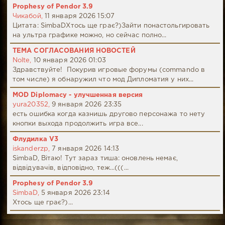
Prophesy of Pendor 3.9
Чикабой,
11 января 2026 15:07
Цитата: SimbaDХтось ще грає?)Зайти понастольгировать
на ультра графике можно, но сейчас полно...
ТЕМА СОГЛАСОВАНИЯ НОВОСТЕЙ
Nolte,
10 января 2026 01:03
Здравствуйте! Покурив игровые форумы (commando в
том числе) я обнаружил что мод Дипломатия у них...
MOD Diplomacy - улучшенная версия
yura20352,
9 января 2026 23:35
есть ошибка когда казнишь другово персонажа то нету
кнопки выхода продолжить игра все...
Флудилка V3
iskanderzp,
7 января 2026 14:13
SimbaD, Вітаю! Тут зараз тиша: оновлень немає,
відвідувачів, відповідно, теж...(((...
Prophesy of Pendor 3.9
SimbaD,
5 января 2026 23:14
Хтось ще грає?)...