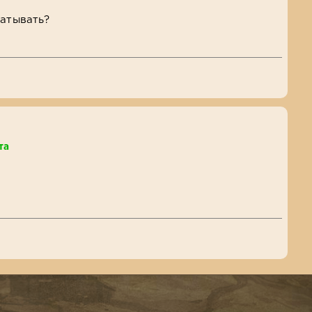
батывать?
та