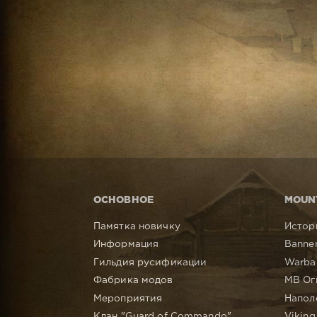
ОСНОВНОЕ
MOUN
Памятка новичку
Истор
Информация
Banner
Гильдия русификации
Warba
Фабрика модов
MB Ог
Мероприятия
Напол
Клан "Guard of Commando"
Viking