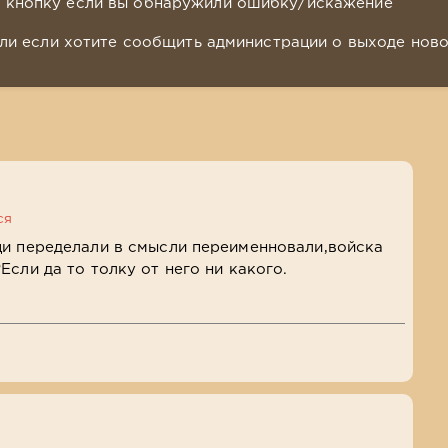
у кнопку если вы обнаружили ошибку/искажение
ли если хотите сообщить администрации о выходе нов
ся
ци переделали в смысли переименновали,войска
Если да то толку от него ни какого.