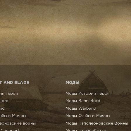
T AND BLADE
МОДЫ
ия Героя
Моды История Героя
lord
Моды Bannerlord
nd
Моды Warband
нём и Мечом
Моды Огнём и Мечом
еоновские войны
Моды Наполеоновские Войны
 Conquest
Моды в разработке