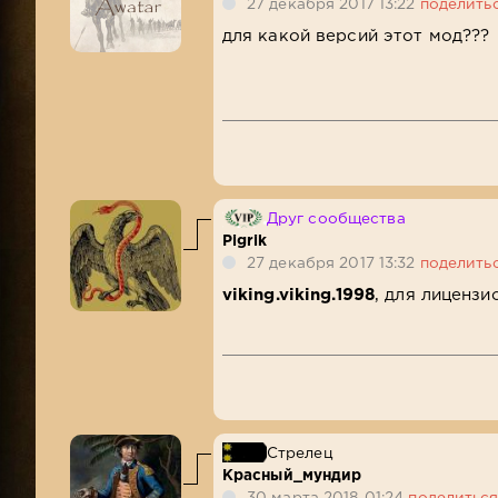
27 декабря 2017 13:22
поделить
для какой версий этот мод???
Друг сообщества
Pigrik
27 декабря 2017 13:32
поделить
viking.viking.1998
, для лицензи
Стрелец
Красный_мундир
30 марта 2018 01:24
поделитьс