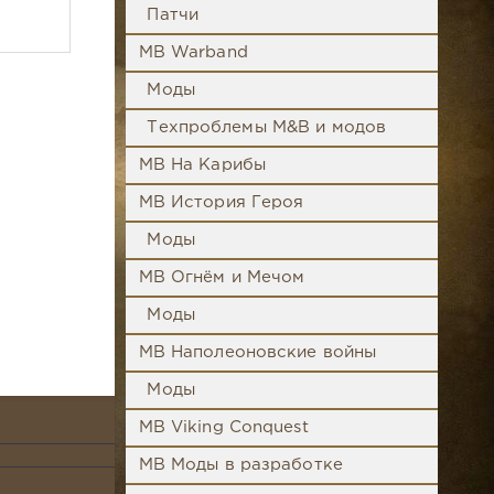
Патчи
MB Warband
Моды
Техпроблемы M&B и модов
MB На Карибы
MB История Героя
Моды
MB Огнём и Мечом
Моды
MB Наполеоновские войны
Моды
MB Viking Conquest
MB Моды в разработке