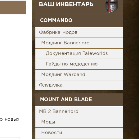
COMMANDO
Фабрика модов
Моддинг Bannerlord
Документация Taleworlds
Гайды по мододелию
Моддинг Warband
Флудилка
MOUNT AND BLADE
MB 2 Bannerlord
ко новых
Моды
Новости