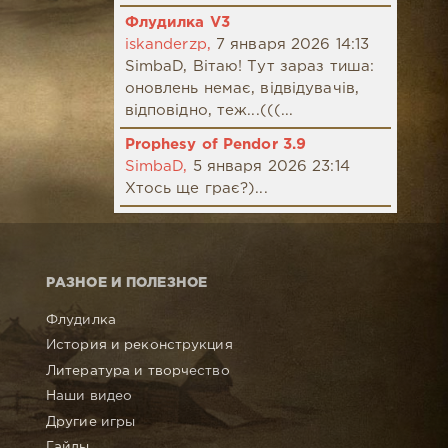
Флудилка V3
iskanderzp,
7 января 2026 14:13
SimbaD, Вітаю! Тут зараз тиша:
оновлень немає, відвідувачів,
відповідно, теж...(((...
Prophesy of Pendor 3.9
SimbaD,
5 января 2026 23:14
Хтось ще грає?)...
РАЗНОЕ И ПОЛЕЗНОЕ
Флудилка
История и реконструкция
Литература и творчество
Наши видео
Другие игры
Гайды