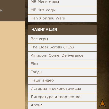
MB Мини моды
MB Чит-коды
ой
Han Xiongnu Wars
НАВИГАЦИЯ
Все игры
The Elder Scrolls (TES)
Kingdom Come: Deliverance
Elex
Гайды
Наши видео
История и реконструкция
Литература и творчество
Архив