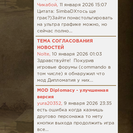
Чикабой,
11 января 2026 15:07
Цитата: SimbaDХтось ще
грає?)Зайти понастольгировать
на ультра графике можно, но
сейчас полно...
ТЕМА СОГЛАСОВАНИЯ
НОВОСТЕЙ
Nolte,
10 января 2026 01:03
Здравствуйте! Покурив
игровые форумы (commando в
том числе) я обнаружил что
мод Дипломатия у них...
MOD Diplomacy - улучшенная
версия
yura20352,
9 января 2026 23:35
есть ошибка когда казнишь
другово персонажа то нету
кнопки выхода продолжить игра
все...