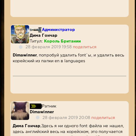
Администратор
Дима Гончар
Титул:
Король Британии
28 февраля 2019 19:58
поделиться
Dimawinner
, попробуй удалить font`ы, и удалить весь
корейский из папки en в languages
Ратник
Dimawinner
28 февраля 2019 20:08
поделиться
Дима Гончар
,Здесь я ни одного font файла не нашел,
здесь английский весь на корейском, это получается