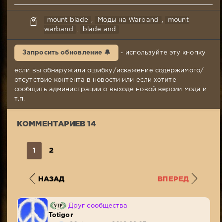
Дима
mount blade
,
Моды на Warband
,
mount
Гончар
warband
,
blade and
26-
02-
Запросить обновление 🔔
- используйте эту кнопку
2019,
21:17
если вы обнаружили ошибку/искажение содержимого/
Комментариев:
отсутствие контента в новости или если хотите
14
сообщить администрации о выходе новой версии мода и
Просмотров:
т.п.
22
686
КОММЕНТАРИЕВ 14
1
2
НАЗАД
ВПЕРЕД
Друг сообщества
Totigor