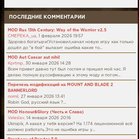
ПОСЛЕДНИЕ КОММЕНТАРИИ
MOD Rus 13th Century: Way of the Warrior v2.5
CMEPEKA_ua,
1 февраля 2026 19:57
Здорово богатыри!Установил,начал новую игру как только
дошёл до "в бой" вылазит ошибка какие то...
MOD Aut Caesar aut nihil
Kprtmp,
30 января 2026 14:28
Всем привет давно тут был гостем и пришел мой час. Я
делаю полную руссификацию к этому моду и потом...
Перечень модификаций на MOUNT AND BLADE 2
BANNERLORD
nomil,
27 января 2026 13:41
Robin God, русский язык ?...
MOD Honour&Glory (Честь и Слава)
Veleslav,
14 января 2026 20:16
Ukropik, А какая у тебя версия? На 1.174 лицензионной всё
должно работать.Это не ошибка игры у...