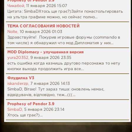
Prophesy of Pendor 3.9
Чикабой,
11 января 2026 15:07
Цитата: SimbaDХтось ще грає?)Зайти понастольгировать
на ультра графике можно, но сейчас полно...
ТЕМА СОГЛАСОВАНИЯ НОВОСТЕЙ
Nolte,
10 января 2026 01:03
Здравствуйте! Покурив игровые форумы (commando в
том числе) я обнаружил что мод Дипломатия у них...
MOD Diplomacy - улучшенная версия
yura20352,
9 января 2026 23:35
есть ошибка когда казнишь другово персонажа то нету
кнопки выхода продолжить игра все...
Флудилка V3
iskanderzp,
7 января 2026 14:13
SimbaD, Вітаю! Тут зараз тиша: оновлень немає,
відвідувачів, відповідно, теж...(((...
Prophesy of Pendor 3.9
SimbaD,
5 января 2026 23:14
Хтось ще грає?)...