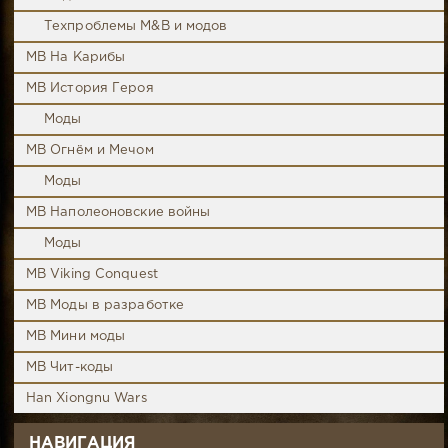
Техпроблемы M&B и модов
MB На Карибы
MB История Героя
Моды
MB Огнём и Мечом
Моды
MB Наполеоновские войны
Моды
MB Viking Conquest
MB Моды в разработке
MB Мини моды
MB Чит-коды
Han Xiongnu Wars
НАВИГАЦИЯ