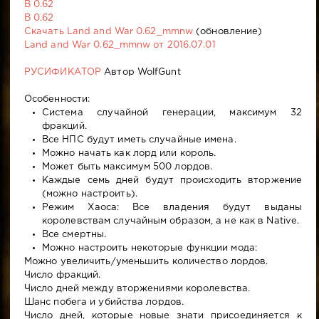
В 0.62
В 0.62
Скачать Land and War 0.62_mmnw
(обновление)
Land and War 0.62_mmnw от 2016.07.01
РУСИФИКАТОР
Автор WolfGunt
Особенности:
Система случайной генерации, максимум 32
фракций.
Все НПС будут иметь случайные имена.
Можно начать как лорд или король.
Может быть максимум 500 лордов.
Каждые семь дней будут происходить вторжение
(можно настроить).
Режим Хаоса: Все владения будут выданы
королевствам случайным образом, а не как в Native.
Все смертны.
Можно настроить некоторые функции мода:
Можно увеличить/уменьшить количество лордов.
Число фракций.
Число дней между вторжениями королевства.
Шанс побега и убийства лордов.
Число дней, которые новые знати присоединяется к