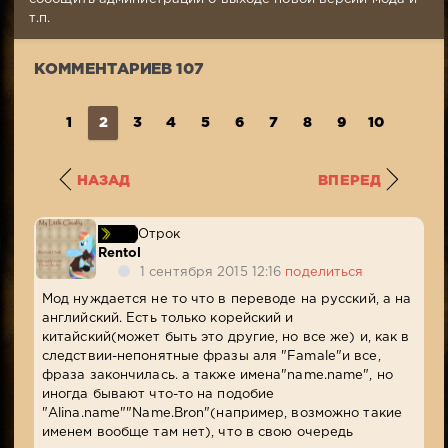
40
т.п.
210
КОММЕНТАРИЕВ 107
1
2
3
4
5
6
7
8
9
10
11
НАЗАД
ВПЕРЕД
Отрок
Rentol
1 сентября 2015 12:16
поделиться
Мод нуждается не то что в переводе на русский, а на
английский. Есть только корейский и
китайский(может быть это другие, но все же) и, как в
следствии-непонятные фразы аля "Famale"и все,
фраза закончилась. а также имена"name.name", но
иногда бывают что-то на подобие
"Alina.name""Name.Bron"(например, возможно такие
именем вообще там нет), что в свою очередь