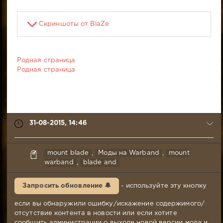
Скриншоты от BlaZe
Родная страница
Родная страница
31-08-2015, 14:46
syabr
mount blade
,
Моды на Warband
,
mount
31-
warband
,
blade and
08-
2015,
Запросить обновление 🔔
- используйте эту кнопку
14:46
Комментариев:
если вы обнаружили ошибку/искажение содержимого/
107
отсутствие контента в новости или если хотите
Просмотров:
сообщить администрации о выходе новой версии мода и