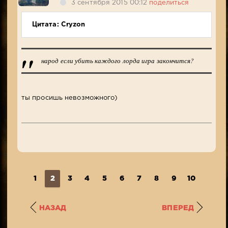
3 сентября 2015 00:12
поделиться
Цитата: Cryzon
народ если убить каждого лорда игра закончится?
ты просишь невозможного)
1
2
3
4
5
6
7
8
9
10
11
НАЗАД
ВПЕРЕД