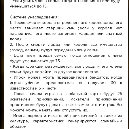
- Если убить члена семьи, тогда отношения с ними будут
уменьшаться до 15.
Система унаследования:
1. После смерти короля определенного королевства, его
место занимает старший сын (если у короля нет
наследника, его место занимает маршал или знатный
лорд)
2. После смерти лорда или короля все имущества
(город, деньги) будут переданы члену семьи.
- Если член предал семью, тогда отношения с ними
будут уменьшаться до 75.
- Когда фракция разрушается, все лорды и его члены
семьи будут перейти на другое королевство.
- Игрок может убить предводителей бандитов, когда
игрок убивает предводителя, он получает 30 к
известности и 3 к чести.
- После начала игры на глобальной карте будут 25
искателей приключений. Искатели приключений
практически будут делать то же самое что и игрок. Вы
можете убить, нанять или отпустить их.
- Имена лордов и искателей приключений, а также их
культура, характеристики генерируются случайным
образом.