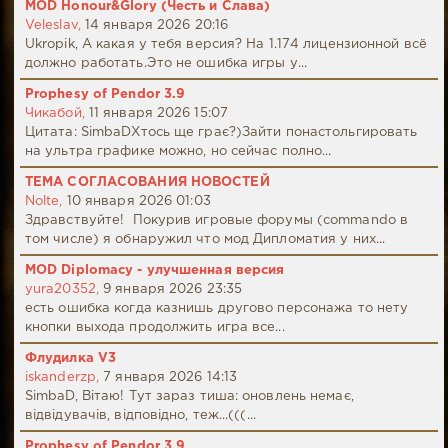
MOD Honour&Glory (Честь и Слава)
Veleslav,
14 января 2026 20:16
Ukropik, А какая у тебя версия? На 1.174 лицензионной всё
должно работать.Это не ошибка игры у...
Prophesy of Pendor 3.9
Чикабой,
11 января 2026 15:07
Цитата: SimbaDХтось ще грає?)Зайти понастольгировать
на ультра графике можно, но сейчас полно...
ТЕМА СОГЛАСОВАНИЯ НОВОСТЕЙ
Nolte,
10 января 2026 01:03
Здравствуйте! Покурив игровые форумы (commando в
том числе) я обнаружил что мод Дипломатия у них...
MOD Diplomacy - улучшенная версия
yura20352,
9 января 2026 23:35
есть ошибка когда казнишь другово персонажа то нету
кнопки выхода продолжить игра все...
Флудилка V3
iskanderzp,
7 января 2026 14:13
SimbaD, Вітаю! Тут зараз тиша: оновлень немає,
відвідувачів, відповідно, теж...(((...
Prophesy of Pendor 3.9