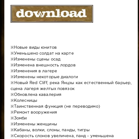
※Новые виды юнитов
※Уменьшено солдат на карте
※Изменены сцены осад
※Изменена внешность лордов
※Изменения в лагере
※Изменены некоторые диалоги
※Новый Red Cliff, река Янцзы как естественный барьер,
сцена лагеря желтых повязок
※Обновлена кавалерия
※Колесницы
※Таинственная функция (не переводимо)
※Ремонт вооружения
※Зомби
※Изменены женщины
※Кабаны, волки, слоны, панды, тигры
※Скорость слонов увеличена, панд - уменьшена