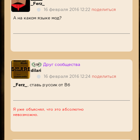
_Ferz_
16 февраля 2016 12:22
поделиться
А на каком языке мод?
Друг сообщества
dilari
16 февраля 2016 12:24
поделиться
_Ferz_
, ставь руссик от Вб
Я уже объяснял, что это абсолютно
невозможно.