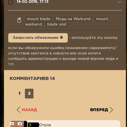
14-02-2016, 17:13
syabr
mount blade
,
Моды на Warband
,
mount
14-
warband
,
blade and
02-
2016,
Запросить обновление 🔔
- используйте эту кнопку
17:13
Комментариев:
если вы обнаружили ошибку/искажение содержимого/
14
отсутствие контента в новости или если хотите
Просмотров:
сообщить администрации о выходе новой версии мода и
12
т.п.
959
КОММЕНТАРИЕВ 14
1
2
НАЗАД
ВПЕРЕД
Отрок