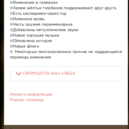
※Изменения в тавернах
※Армии жёлтых тюрбанов поддерживают друг друга
※Есть наследники через год
※Изменена кровь
※Часть оружия переименована
※Добавлены металлические звуки
※Новая хорошая музыка
※Обновлена история
※Новые флаги
※ Некоторые многочисленные прочие не поддающиеся
переводу изменения
СКРИНШОТЫ dilari и BlaZe
Немного информации
Родная страница