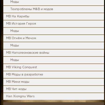
Моды
Техпроблемы M&B и модов
MB На Карибы
MB История Героя
Моды
MB Огнём и Мечом
Моды
MB Наполеоновские войны
Моды
MB Viking Conquest
MB Моды в разработке
MB Мини моды
MB Чит-коды
Han Xiongnu Wars