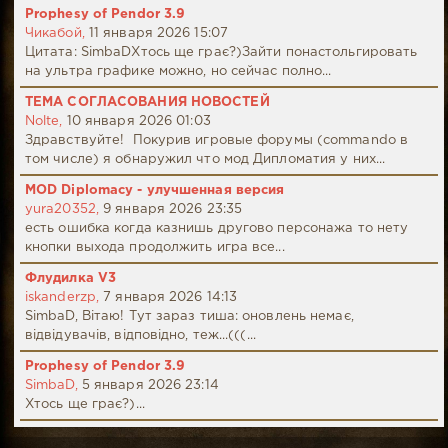
Prophesy of Pendor 3.9
Чикабой,
11 января 2026 15:07
Цитата: SimbaDХтось ще грає?)Зайти понастольгировать
на ультра графике можно, но сейчас полно...
ТЕМА СОГЛАСОВАНИЯ НОВОСТЕЙ
Nolte,
10 января 2026 01:03
Здравствуйте! Покурив игровые форумы (commando в
том числе) я обнаружил что мод Дипломатия у них...
MOD Diplomacy - улучшенная версия
yura20352,
9 января 2026 23:35
есть ошибка когда казнишь другово персонажа то нету
кнопки выхода продолжить игра все...
Флудилка V3
iskanderzp,
7 января 2026 14:13
SimbaD, Вітаю! Тут зараз тиша: оновлень немає,
відвідувачів, відповідно, теж...(((...
Prophesy of Pendor 3.9
SimbaD,
5 января 2026 23:14
Хтось ще грає?)...