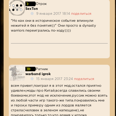
Отрок
SexTon
9 января 2017 18:14
поделиться
"Но как они в историческое событие впихнули
нежитей я без понятия))" Они просто в dynasty
warriors переигрались по-ходу))))
Ратник
warband igrok
15 января 2017 23:24
поделиться
всем привет,поиграл я в этот мод,остался приятно
удивлен,моды про Китай,всегда славились своими
боевками,этот мод не исключение,руссик можно взять
из любой части игр такого-же типа.понравились мне
и герои,к примеру одним из лордов является
стрела(человек в зеленом капющене),не
понравилось только то,что армия у игрока