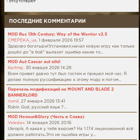
- отсутствуют
ПОСЛЕДНИЕ КОММЕНТАРИИ
MOD Rus 13th Century: Way of the Warrior v2.5
CMEPEKA_ua,
1 февраля 2026 19:57
Здорово богатыри!Установил,начал новую игру как только
дошёл до "в бой" вылазит ошибка какие то...
MOD Aut Caesar aut nihil
Kprtmp,
30 января 2026 14:28
Всем привет давно тут был гостем и пришел мой час. Я
делаю полную руссификацию к этому моду и потом...
Перечень модификаций на MOUNT AND BLADE 2
BANNERLORD
nomil,
27 января 2026 13:41
Robin God, русский язык ?...
MOD Honour&Glory (Честь и Слава)
Veleslav,
14 января 2026 20:16
Ukropik, А какая у тебя версия? На 1.174 лицензионной всё
должно работать.Это не ошибка игры у...