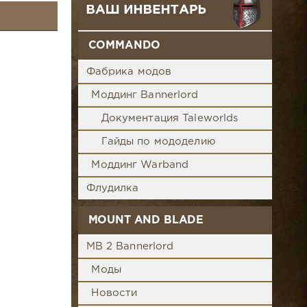
COMMANDO
Фабрика модов
Моддинг Bannerlord
Документация Taleworlds
Гайды по мододелию
Моддинг Warband
Флудилка
MOUNT AND BLADE
MB 2 Bannerlord
Моды
Новости