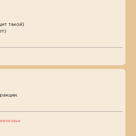
щит такой)
ет)
фракции.
невековье