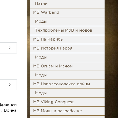
Патчи
MB Warband
Моды
Техпроблемы M&B и модов
MB На Карибы
MB История Героя
Моды
MB Огнём и Мечом
Моды
MB Наполеоновские войны
Моды
MB Viking Conquest
фракции
ы. Война
MB Моды в разработке