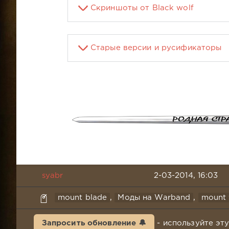
Скриншоты от Black wolf
Старые версии и русификаторы
syabr
2-03-2014, 16:03
mount blade
,
Моды на Warband
,
mount
Запросить обновление 🔔
- используйте эт