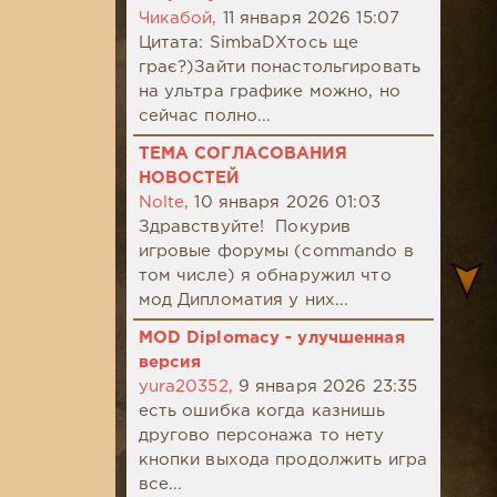
Чикабой,
11 января 2026 15:07
Цитата: SimbaDХтось ще
грає?)Зайти понастольгировать
на ультра графике можно, но
сейчас полно...
ТЕМА СОГЛАСОВАНИЯ
НОВОСТЕЙ
Nolte,
10 января 2026 01:03
Здравствуйте! Покурив
игровые форумы (commando в
том числе) я обнаружил что
мод Дипломатия у них...
MOD Diplomacy - улучшенная
версия
yura20352,
9 января 2026 23:35
есть ошибка когда казнишь
другово персонажа то нету
кнопки выхода продолжить игра
все...