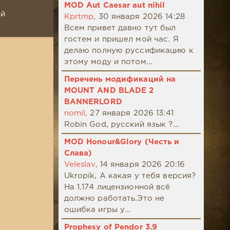
MOD Aut Caesar aut nihil
ой
Kprtmp,
30 января 2026 14:28
Всем привет давно тут был
гостем и пришел мой час. Я
делаю полную руссификацию к
этому моду и потом...
Перечень модификаций на
MOUNT AND BLADE 2
BANNERLORD
nomil,
27 января 2026 13:41
Robin God, русский язык ?...
MOD Honour&Glory (Честь и
Слава)
Veleslav,
14 января 2026 20:16
Ukropik, А какая у тебя версия?
На 1.174 лицензионной всё
должно работать.Это не
ошибка игры у...
Prophesy of Pendor 3.9