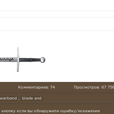
Комментариев: 74
Просмотров: 67 75
 warband
,
blade and
у кнопку если вы обнаружили ошибку/искажение