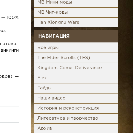
MB Мини моды
MB Чит-коды
) — 100%
Han Xiongnu Wars
во.
НАВИГАЦИЯ
готово.
Все игры
викинги
The Elder Scrolls (TES)
Kingdom Come: Deliverance
одов) —
Elex
Гайды
Наши видео
История и реконструкция
Литература и творчество
Архив