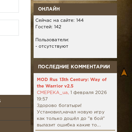
ОНЛАЙН
Сейчас на сайте: 144
Гостей: 142
Пользователи:
- отсутствуют
ПОСЛЕДНИЕ КОММЕНТАРИИ
MOD Rus 13th Century: Way of
the Warrior v2.5
CMEPEKA_ua,
1 февраля 2026
19:57
6
Здорово богатыри!
Установил,начал новую игру
как только дошёл до "в бой"
вылазит ошибка какие то...