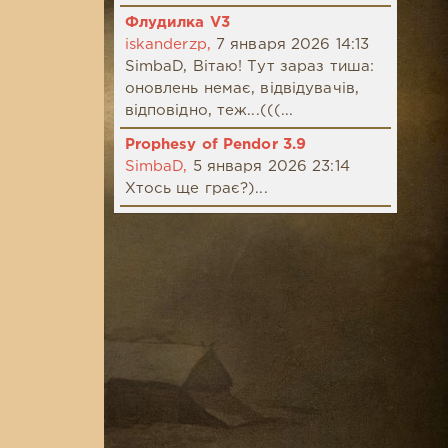
Флудилка V3
iskanderzp,
7 января 2026 14:13
SimbaD, Вітаю! Тут зараз тиша:
оновлень немає, відвідувачів,
відповідно, теж...(((...
Prophesy of Pendor 3.9
SimbaD,
5 января 2026 23:14
Хтось ще грає?)...