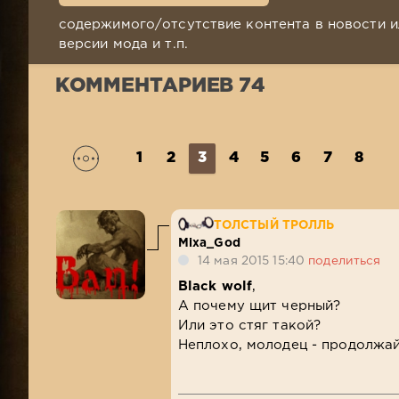
содержимого/отсутствие контента в новости и
версии мода и т.п.
КОММЕНТАРИЕВ 74
1
2
3
4
5
6
7
8
ТОЛСТЫЙ ТРОЛЛЬ
Mixa_God
14 мая 2015 15:40
поделиться
Black wolf
,
А почему щит черный?
Или это стяг такой?
Неплохо, молодец - продолжа