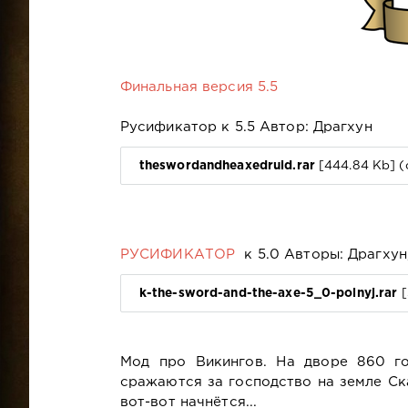
Финальная версия 5.5
Русификатор к 5.5 Автор: Драгхун
theswordandheaxedruid.rar
[444.84 Kb] (
РУСИФИКАТОР
к 5.0 Авторы: Драгхун,
k-the-sword-and-the-axe-5_0-polnyj.rar
[
Мод про Викингов. На дворе 860 г
сражаются за господство на земле Ск
вот-вот начнётся...